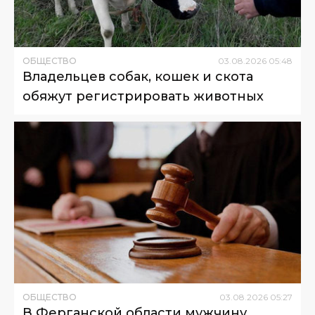
ОБЩЕСТВО
03
.
08
.
2026
05
:
48
Владельцев собак, кошек и скота
обяжут регистрировать животных
ОБЩЕСТВО
03
.
08
.
2026
05
:
27
В Ферганской области мужчину