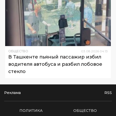
ОБЩЕСТВО
03
.
08
.
2026
04
:
13
В Ташкенте пьяный пассажир избил
водителя автобуса и разбил лобовое
стекло
Реклама
RSS
ПОЛИТИКА
ОБЩЕСТВО