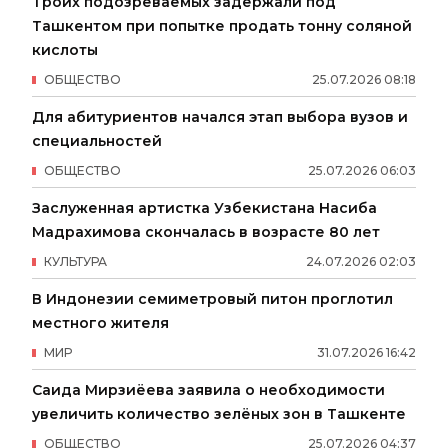
Троих подозреваемых задержали под
Ташкентом при попытке продать тонну соляной
кислоты
ОБЩЕСТВО
25
.
07
.
2026
08
:
18
Для абитуриентов начался этап выбора вузов и
специальностей
ОБЩЕСТВО
25
.
07
.
2026
06
:
03
Заслуженная артистка Узбекистана Насиба
Мадрахимова скончалась в возрасте 80 лет
КУЛЬТУРА
24
.
07
.
2026
02
:
03
В Индонезии семиметровый питон проглотил
местного жителя
МИР
31
.
07
.
2026
16
:
42
Саида Мирзиёева заявила о необходимости
увеличить количество зелёных зон в Ташкенте
ОБЩЕСТВО
25
.
07
.
2026
04
:
37