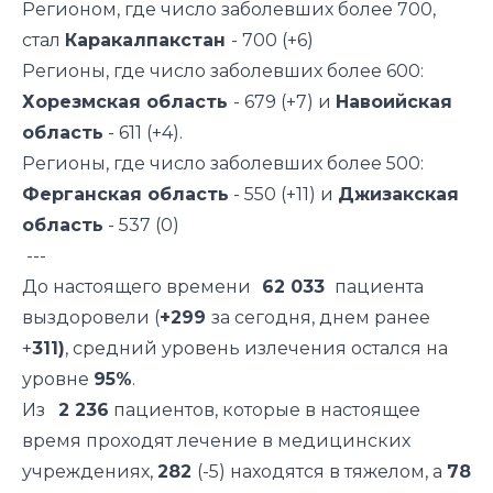
Регионом, где число заболевших более 700,
стал
Каракалпакстан
- 700 (+6)
Регионы, где число заболевших более 600:
Хорезмская область
- 679 (+7) и
Навоийская
область
- 611 (+4).
Регионы, где число заболевших более 500:
Ферганская область
- 550 (+11) и
Джизакская
область
- 537 (0)
---
До настоящего времени
62 033
пациента
выздоровели (
+299
за сегодня, днем ранее
+
311)
, средний уровень излечения остался на
уровне
95%
.
Из
2 236
пациентов, которые в настоящее
время проходят лечение в медицинских
учреждениях,
282
(-5) находятся в тяжелом, а
78