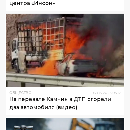
центра «Инсон»
ОБЩЕСТВО
03
.
08
.
2026
05
:
12
На перевале Камчик в ДТП сгорели
два автомобиля (видео)