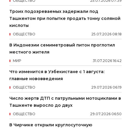
ОБЩЕСТВО
25
.
07
.
2026
07
:
39
Троих подозреваемых задержали под
Ташкентом при попытке продать тонну соляной
кислоты
ОБЩЕСТВО
25
.
07
.
2026
08
:
18
В Индонезии семиметровый питон проглотил
местного жителя
МИР
31
.
07
.
2026
16
:
42
Что изменится в Узбекистане с 1 августа:
главные нововведения
ОБЩЕСТВО
29
.
07
.
2026
06
:
19
Число жертв ДТП с патрульными мотоциклами в
Ташкенте выросло до двух
ОБЩЕСТВО
29
.
07
.
2026
06
:
50
В Чирчике открыли круглосуточную