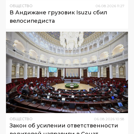
ОБЩЕСТВО
06
.
08
.
2026
11
:
27
В Андижане грузовик Isuzu сбил
велосипедиста
ОБЩЕСТВО
06
.
08
.
2026
10
:
58
Закон об усилении ответственности