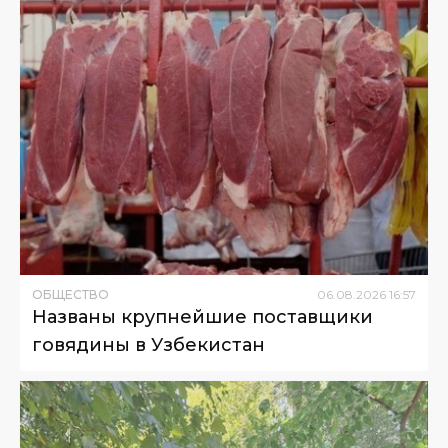
ОБЩЕСТВО
06
.
08
.
2026
16
:
57
Названы крупнейшие поставщики
говядины в Узбекистан