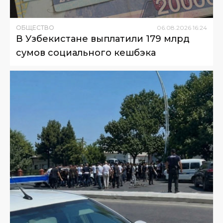
ОБЩЕСТВО
06
.
08
.
2026
16
:
24
В Узбекистане выплатили 179 млрд
сумов социального кешбэка