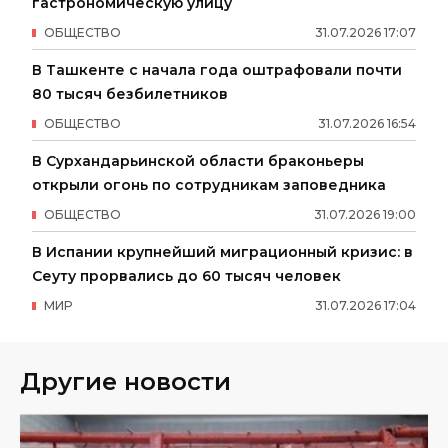
гастрономическую улицу
ОБЩЕСТВО
31
.
07
.
2026
17
:
07
В Ташкенте с начала года оштрафовали почти
80 тысяч безбилетников
ОБЩЕСТВО
31
.
07
.
2026
16
:
54
В Сурхандарьинской области браконьеры
открыли огонь по сотрудникам заповедника
ОБЩЕСТВО
31
.
07
.
2026
19
:
00
В Испании крупнейший миграционный кризис: в
Сеуту прорвались до 60 тысяч человек
МИР
31
.
07
.
2026
17
:
04
Другие новости