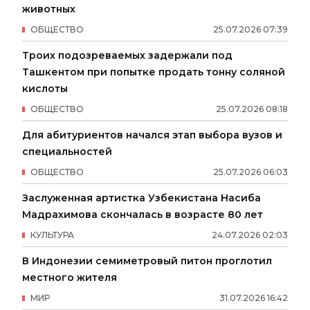
животных
ОБЩЕСТВО
25
.
07
.
2026
07
:
39
Троих подозреваемых задержали под
Ташкентом при попытке продать тонну соляной
кислоты
ОБЩЕСТВО
25
.
07
.
2026
08
:
18
Для абитуриентов начался этап выбора вузов и
специальностей
ОБЩЕСТВО
25
.
07
.
2026
06
:
03
Заслуженная артистка Узбекистана Насиба
Мадрахимова скончалась в возрасте 80 лет
КУЛЬТУРА
24
.
07
.
2026
02
:
03
В Индонезии семиметровый питон проглотил
местного жителя
МИР
31
.
07
.
2026
16
:
42