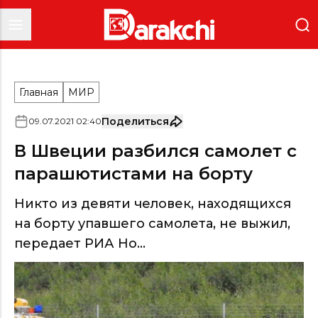
Главная
МИР
Поделиться
09
.
07
.
2021
02
:
40
В Швеции разбился самолет с
парашютистами на борту
Никто из девяти человек, находящихся
на борту упавшего самолета, не выжил,
передает РИА Но...