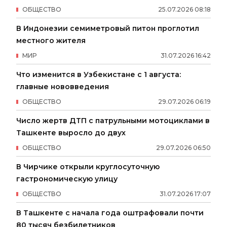
ОБЩЕСТВО
25
.
07
.
2026
08
:
18
В Индонезии семиметровый питон проглотил
местного жителя
МИР
31
.
07
.
2026
16
:
42
Что изменится в Узбекистане с 1 августа:
главные нововведения
ОБЩЕСТВО
29
.
07
.
2026
06
:
19
Число жертв ДТП с патрульными мотоциклами в
Ташкенте выросло до двух
ОБЩЕСТВО
29
.
07
.
2026
06
:
50
В Чирчике открыли круглосуточную
гастрономическую улицу
ОБЩЕСТВО
31
.
07
.
2026
17
:
07
В Ташкенте с начала года оштрафовали почти
80 тысяч безбилетников