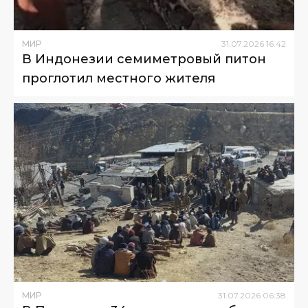
МИР
31
.
07
.
2026
16
:
42
В Индонезии семиметровый питон
проглотил местного жителя
МИР
31
.
07
.
2026
06
:
38