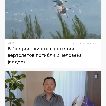
МИР
03
.
08
.
2026
02
:
44
В Греции при столкновении
вертолетов погибли 2 человека
(видео)