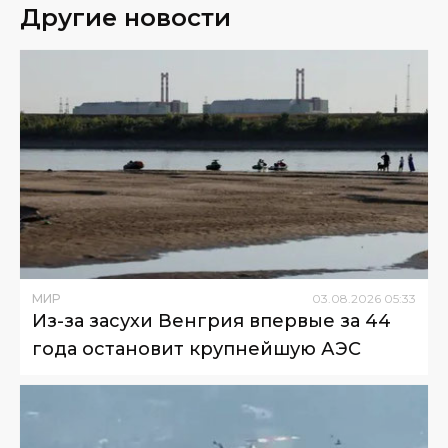
Другие новости
МИР
03
.
08
.
2026
05
:
33
Из-за засухи Венгрия впервые за 44
года остановит крупнейшую АЭС