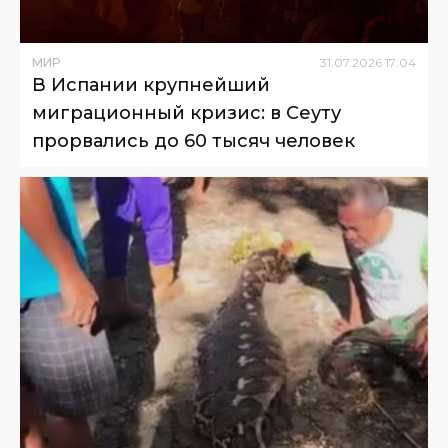
МИР
31
.
07
.
2026
17
:
04
В Испании крупнейший
миграционный кризис: в Сеуту
прорвались до 60 тысяч человек