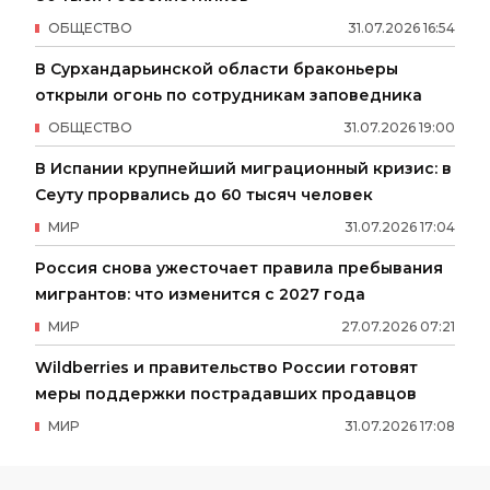
ОБЩЕСТВО
31
.
07
.
2026
16
:
54
В Сурхандарьинской области браконьеры
открыли огонь по сотрудникам заповедника
ОБЩЕСТВО
31
.
07
.
2026
19
:
00
В Испании крупнейший миграционный кризис: в
Сеуту прорвались до 60 тысяч человек
МИР
31
.
07
.
2026
17
:
04
Россия снова ужесточает правила пребывания
мигрантов: что изменится с 2027 года
МИР
27
.
07
.
2026
07
:
21
Wildberries и правительство России готовят
меры поддержки пострадавших продавцов
МИР
31
.
07
.
2026
17
:
08