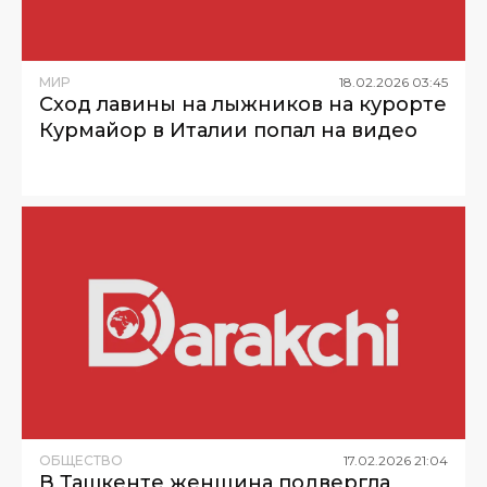
МИР
18
.
02
.
2026
03
:
45
Сход лавины на лыжников на курорте
Курмайор в Италии попал на видео
ОБЩЕСТВО
17
.
02
.
2026
21
:
04
В Ташкенте женщина подвергла