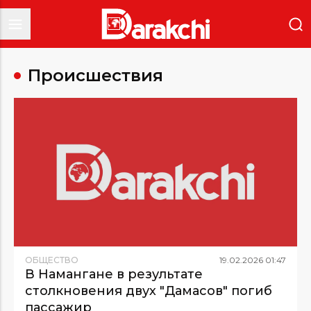
Происшествия
ОБЩЕСТВО
19
.
02
.
2026
01
:
47
В Намангане в результате
столкновения двух "Дамасов" погиб
пассажир