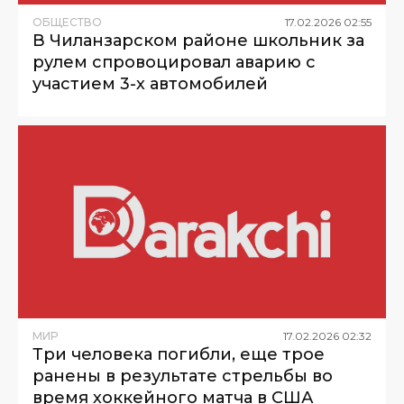
ОБЩЕСТВО
17
.
02
.
2026
02
:
55
В Чиланзарском районе школьник за
рулем спровоцировал аварию с
участием 3-х автомобилей
МИР
17
.
02
.
2026
02
:
32
Три человека погибли, еще трое
ранены в результате стрельбы во
время хоккейного матча в США