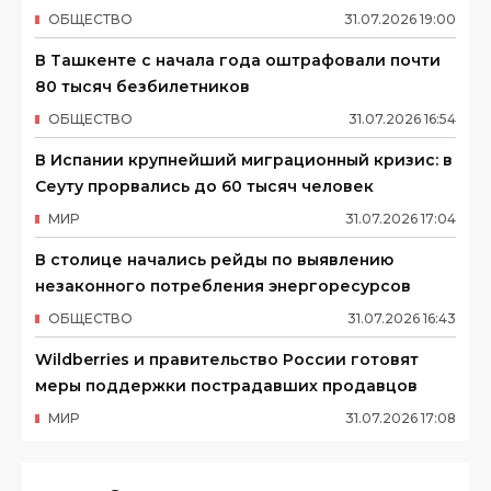
ОБЩЕСТВО
31
.
07
.
2026
19
:
00
В Ташкенте с начала года оштрафовали почти
80 тысяч безбилетников
ОБЩЕСТВО
31
.
07
.
2026
16
:
54
В Испании крупнейший миграционный кризис: в
Сеуту прорвались до 60 тысяч человек
МИР
31
.
07
.
2026
17
:
04
В столице начались рейды по выявлению
незаконного потребления энергоресурсов
ОБЩЕСТВО
31
.
07
.
2026
16
:
43
Wildberries и правительство России готовят
меры поддержки пострадавших продавцов
МИР
31
.
07
.
2026
17
:
08