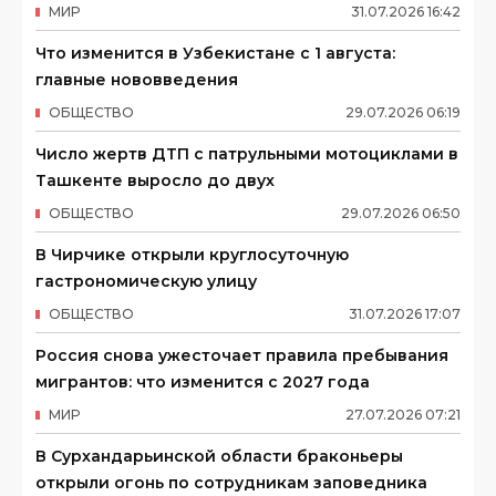
МИР
31
.
07
.
2026
16
:
42
Что изменится в Узбекистане с 1 августа:
главные нововведения
ОБЩЕСТВО
29
.
07
.
2026
06
:
19
Число жертв ДТП с патрульными мотоциклами в
Ташкенте выросло до двух
ОБЩЕСТВО
29
.
07
.
2026
06
:
50
В Чирчике открыли круглосуточную
гастрономическую улицу
ОБЩЕСТВО
31
.
07
.
2026
17
:
07
Россия снова ужесточает правила пребывания
мигрантов: что изменится с 2027 года
МИР
27
.
07
.
2026
07
:
21
В Сурхандарьинской области браконьеры
открыли огонь по сотрудникам заповедника