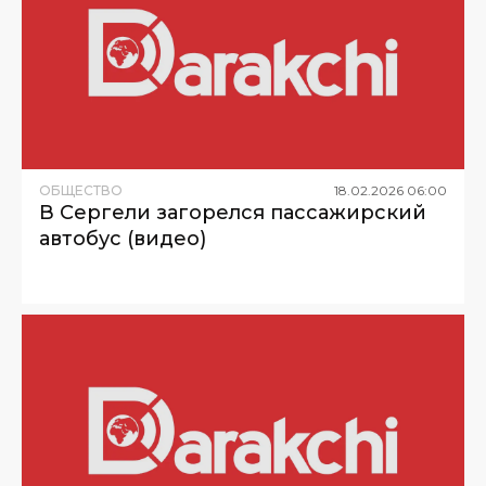
ОБЩЕСТВО
18
.
02
.
2026
06
:
00
В Сергели загорелся пассажирский
автобус (видео)