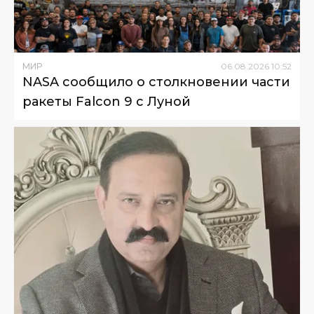
МИР
06
.
08
.
2026
10
:
52
NASA сообщило о столкновении части
ракеты Falcon 9 с Луной