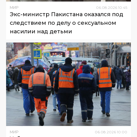
МИР
06
.
08
.
2026
10
:
45
Экс-министр Пакистана оказался под
следствием по делу о сексуальном
насилии над детьми
МИР
06
.
08
.
2026
10
:
00