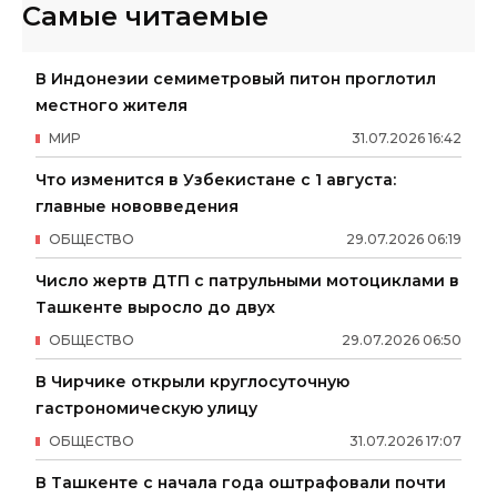
Самые читаемые
В Индонезии семиметровый питон проглотил
местного жителя
МИР
31
.
07
.
2026
16
:
42
Что изменится в Узбекистане с 1 августа:
главные нововведения
ОБЩЕСТВО
29
.
07
.
2026
06
:
19
Число жертв ДТП с патрульными мотоциклами в
Ташкенте выросло до двух
ОБЩЕСТВО
29
.
07
.
2026
06
:
50
В Чирчике открыли круглосуточную
гастрономическую улицу
ОБЩЕСТВО
31
.
07
.
2026
17
:
07
В Ташкенте с начала года оштрафовали почти