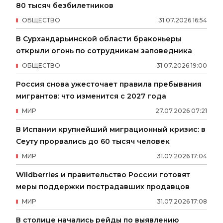
80 тысяч безбилетников
ОБЩЕСТВО
31
.
07
.
2026
16
:
54
В Сурхандарьинской области браконьеры
открыли огонь по сотрудникам заповедника
ОБЩЕСТВО
31
.
07
.
2026
19
:
00
Россия снова ужесточает правила пребывания
мигрантов: что изменится с 2027 года
МИР
27
.
07
.
2026
07
:
21
В Испании крупнейший миграционный кризис: в
Сеуту прорвались до 60 тысяч человек
МИР
31
.
07
.
2026
17
:
04
Wildberries и правительство России готовят
меры поддержки пострадавших продавцов
МИР
31
.
07
.
2026
17
:
08
В столице начались рейды по выявлению