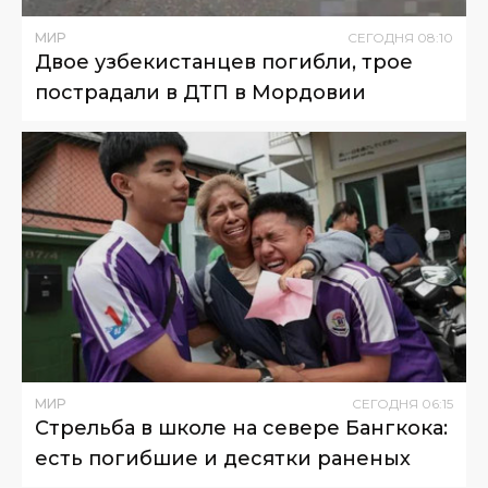
МИР
СЕГОДНЯ
08
:
10
Двое узбекистанцев погибли, трое
пострадали в ДТП в Мордовии
МИР
СЕГОДНЯ
06
:
15
Стрельба в школе на севере Бангкока:
есть погибшие и десятки раненых