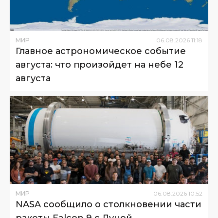
МИР
06
.
08
.
2026
11
:
18
Главное астрономическое событие
августа: что произойдет на небе 12
августа
МИР
06
.
08
.
2026
10
:
52
NASA сообщило о столкновении части
ракеты Falcon 9 с Луной