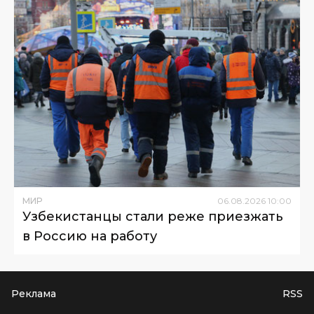
МИР
06
.
08
.
2026
10
:
00
Узбекистанцы стали реже приезжать
в Россию на работу
Реклама
RSS