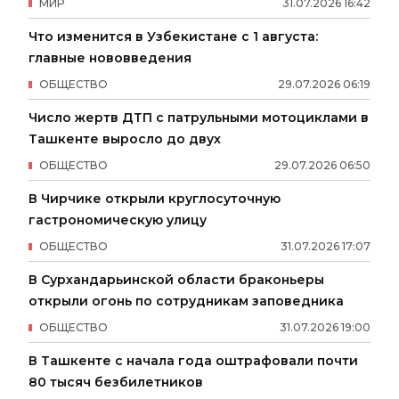
МИР
31
.
07
.
2026
16
:
42
Что изменится в Узбекистане с 1 августа:
главные нововведения
ОБЩЕСТВО
29
.
07
.
2026
06
:
19
Число жертв ДТП с патрульными мотоциклами в
Ташкенте выросло до двух
ОБЩЕСТВО
29
.
07
.
2026
06
:
50
В Чирчике открыли круглосуточную
гастрономическую улицу
ОБЩЕСТВО
31
.
07
.
2026
17
:
07
В Сурхандарьинской области браконьеры
открыли огонь по сотрудникам заповедника
ОБЩЕСТВО
31
.
07
.
2026
19
:
00
В Ташкенте с начала года оштрафовали почти
80 тысяч безбилетников