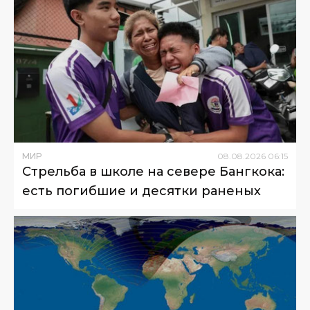
МИР
08
.
08
.
2026
06
:
15
Стрельба в школе на севере Бангкока:
есть погибшие и десятки раненых