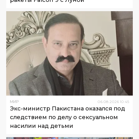
МИР
06
.
08
.
2026
10
:
45
Экс-министр Пакистана оказался под
следствием по делу о сексуальном
насилии над детьми