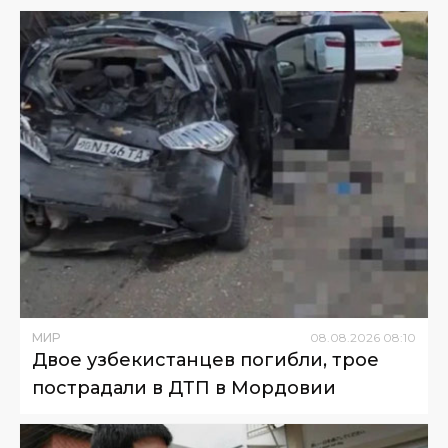
МИР
08
.
08
.
2026
08
:
10
Двое узбекистанцев погибли, трое
пострадали в ДТП в Мордовии