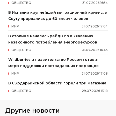
ОБЩЕСТВО
31
.
07
.
2026
16
:
54
В Испании крупнейший миграционный кризис: в
Сеуту прорвались до 60 тысяч человек
МИР
31
.
07
.
2026
17
:
04
В столице начались рейды по выявлению
незаконного потребления энергоресурсов
ОБЩЕСТВО
31
.
07
.
2026
16
:
43
Wildberries и правительство России готовят
меры поддержки пострадавших продавцов
МИР
31
.
07
.
2026
17
:
08
В Сырдарьинской области горели три магазина
ОБЩЕСТВО
29
.
07
.
2026
13
:
18
Другие новости