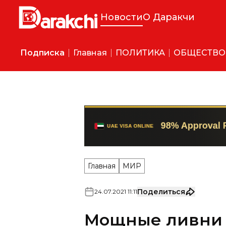
Новости
О Даракчи
Подписка
Главная
ПОЛИТИКА
ОБЩЕСТВО
Главная
МИР
Поделиться
24
.
07
.
2021
11
:
11
Мощные ливни 