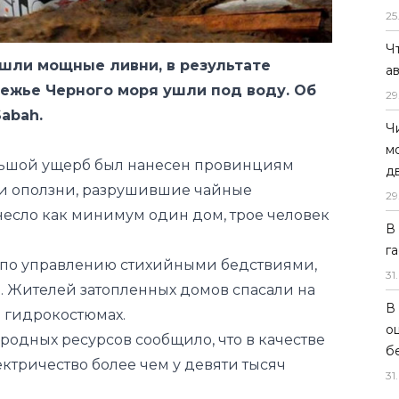
25
Ч
ошли мощные ливни, в результате
а
режье Черного моря ушли под воду. Об
29
abah.
Ч
м
ьшой ущерб был нанесен провинциям
д
ли оползни, разрушившие чайные
29
снесло как минимум один дом, трое человек
В
г
во по управлению стихийными бедствиями,
31
.
. Жителей затопленных домов спасали на
В
 гидрокостюмах.
о
одных ресурсов сообщило, что в качестве
б
ктричество более чем у девяти тысяч
31
.