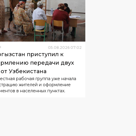
Р
05
.
08
.
2026
07
:
02
гызстан приступил к
рмлению передачи двух
 от Узбекистана
естная рабочая группа уже начала
страцию жителей и оформление
ментов в населенных пунктах.