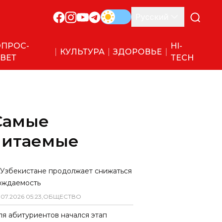
Русский
ПРОС-
HI-
КУЛЬТУРА
ЗДОРОВЬЕ
ВЕТ
TECH
Самые
читаемые
 Узбекистане продолжает снижаться
ождаемость
.
07
.
2026
05
:
23
,
ОБЩЕСТВО
ля абитуриентов начался этап