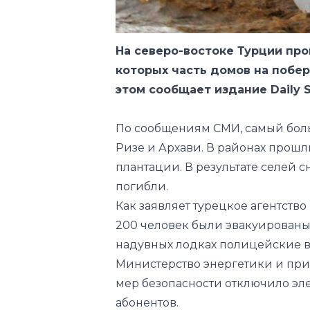
На северо-востоке Турции пр
которых часть домов на побе
этом сообщает издание Daily S
По сообщениям СМИ, самый бол
Ризе и Архави. В районах прош
плантации. В результате селей 
погибли.
Как заявляет турецкое агентст
200 человек были эвакуированы
надувных лодках полицейские в
Министерство энергетики и прир
мер безопасности отключило эле
абонентов.