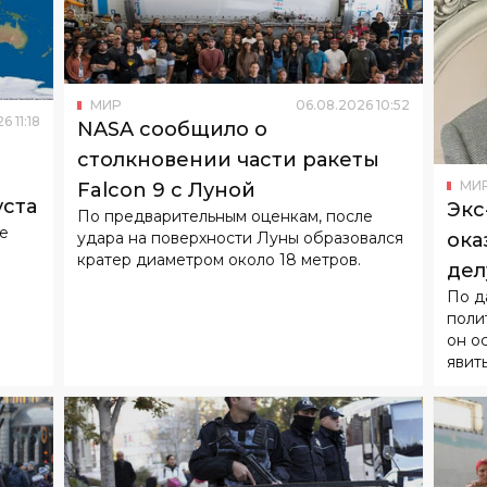
МИР
06
.
08
.
2026
10
:
52
26
11
:
18
NASA сообщило о
столкновении части ракеты
МИ
Falcon 9 с Луной
уста
Экс
По предварительным оценкам, после
не
удара на поверхности Луны образовался
ока
кратер диаметром около 18 метров.
дел
По д
над
поли
он о
явит