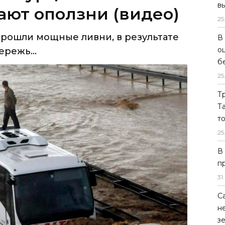
в
ают оползни (видео)
25
прошли мощные ливни, в результате
В
о
ережь...
б
25
Т
Т
т
25
В
п
31
.
С
н
з