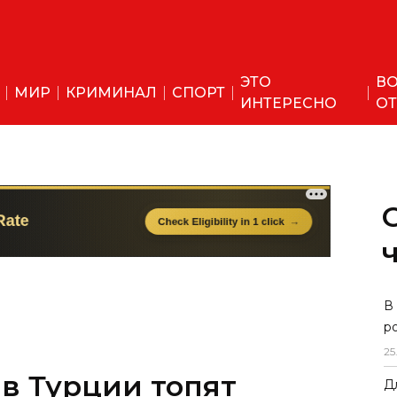
ЭТО
ВО
МИР
КРИМИНАЛ
СПОРТ
ИНТЕРЕСНО
ОТ
В
р
25
в Турции топят
Д