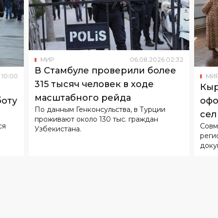
МИР
06
.
08
.
2026
02
:
32
В Стамбуле проверили более
10
:
00
МИ
315 тысяч человек в ходе
Кыр
масштабного рейда
боту
офо
По данным Генконсульства, в Турции
сел
проживают около 130 тыс. граждан
ся
Совм
Узбекистана.
реги
доку