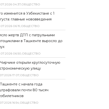
.
07
.
2026
04
:
37
,
ОБЩЕСТВО
то изменится в Узбекистане с 1
вгуста: главные нововведения
.
07
.
2026
06
:
19
,
ОБЩЕСТВО
исло жертв ДТП с патрульными
отоциклами в Ташкенте выросло до
вух
.
07
.
2026
06
:
50
,
ОБЩЕСТВО
 Чирчике открыли круглосуточную
астрономическую улицу
07
.
2026
17
:
07
,
ОБЩЕСТВО
 Ташкенте с начала года
штрафовали почти 80 тысяч
езбилетников
07
.
2026
16
:
54
,
ОБЩЕСТВО