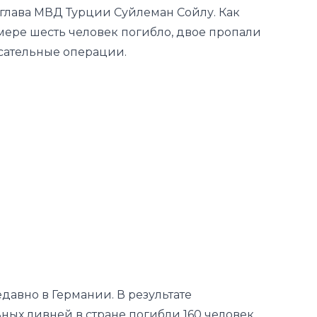
глава МВД Турции Суйлеман Сойлу. Как
мере шесть человек погибло, двое пропали
асательные операции.
авно в Германии. В результате
ых ливней в стране погибли 160 человек,