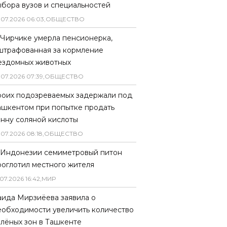
ыбора вузов и специальностей
.
07
.
2026
06
:
03
,
ОБЩЕСТВО
 Чирчике умерла пенсионерка,
штрафованная за кормление
ездомных животных
.
07
.
2026
07
:
39
,
ОБЩЕСТВО
роих подозреваемых задержали под
ашкентом при попытке продать
онну соляной кислоты
.
07
.
2026
08
:
18
,
ОБЩЕСТВО
 Индонезии семиметровый питон
роглотил местного жителя
07
.
2026
16
:
42
,
МИР
аида Мирзиёева заявила о
еобходимости увеличить количество
елёных зон в Ташкенте