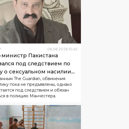
Р
06
.
08
.
2026
10
:
45
-министр Пакистана
зался под следствием по
у о сексуальном насилии
анным The Guardian, обвинения
 детьми
тику пока не предъявлены, однако
стается под следствием и обязан
ься в полицию Манчестера.