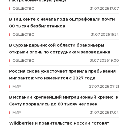
гастрономическую улицу
ОБЩЕСТВО
31
.
07
.
2026
17
:
07
В Ташкенте с начала года оштрафовали почти
80 тысяч безбилетников
ОБЩЕСТВО
31
.
07
.
2026
16
:
54
В Сурхандарьинской области браконьеры
открыли огонь по сотрудникам заповедника
ОБЩЕСТВО
31
.
07
.
2026
19
:
00
Россия снова ужесточает правила пребывания
мигрантов: что изменится с 2027 года
МИР
27
.
07
.
2026
07
:
21
В Испании крупнейший миграционный кризис: в
Сеуту прорвались до 60 тысяч человек
МИР
31
.
07
.
2026
17
:
04
Wildberries и правительство России готовят