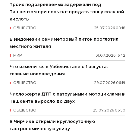
Троих подозреваемых задержали под
Ташкентом при попытке продать тонну соляной
кислоты
ОБЩЕСТВО
25
.
07
.
2026
08
:
18
В Индонезии семиметровый питон проглотил
местного жителя
МИР
31
.
07
.
2026
16
:
42
Что изменится в Узбекистане с 1 августа:
главные нововведения
ОБЩЕСТВО
29
.
07
.
2026
06
:
19
Число жертв ДТП с патрульными мотоциклами в
Ташкенте выросло до двух
ОБЩЕСТВО
29
.
07
.
2026
06
:
50
В Чирчике открыли круглосуточную
гастрономическую улицу