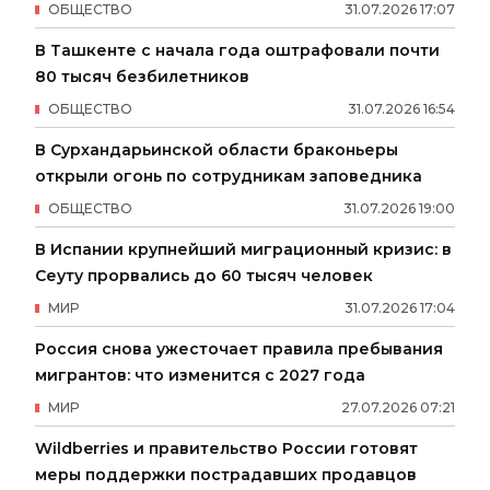
ОБЩЕСТВО
31
.
07
.
2026
17
:
07
В Ташкенте с начала года оштрафовали почти
80 тысяч безбилетников
ОБЩЕСТВО
31
.
07
.
2026
16
:
54
В Сурхандарьинской области браконьеры
открыли огонь по сотрудникам заповедника
ОБЩЕСТВО
31
.
07
.
2026
19
:
00
В Испании крупнейший миграционный кризис: в
Сеуту прорвались до 60 тысяч человек
МИР
31
.
07
.
2026
17
:
04
Россия снова ужесточает правила пребывания
мигрантов: что изменится с 2027 года
МИР
27
.
07
.
2026
07
:
21
Wildberries и правительство России готовят
меры поддержки пострадавших продавцов