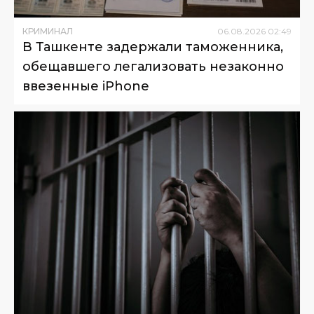
КРИМИНАЛ
06
.
08
.
2026
02
:
49
В Ташкенте задержали таможенника,
обещавшего легализовать незаконно
ввезенные iPhone