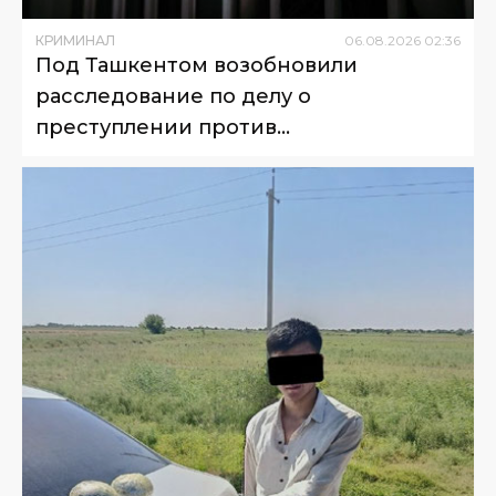
КРИМИНАЛ
06
.
08
.
2026
02
:
36
Под Ташкентом возобновили
расследование по делу о
преступлении против
несовершеннолетнего