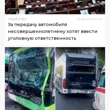
ОБЩЕСТВО
05
.
08
.
2026
02
:
45
За передачу автомобиля
несовершеннолетнему хотят ввести
уголовную ответственность