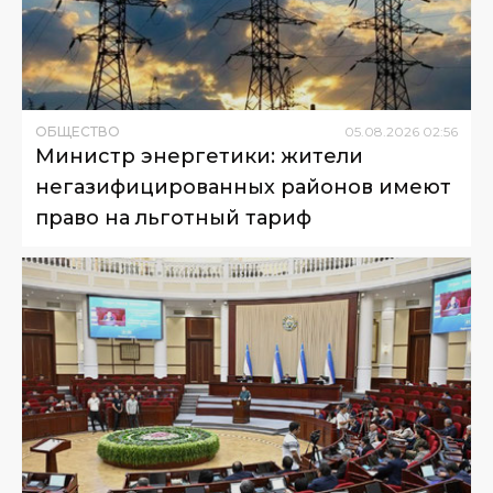
ОБЩЕСТВО
05
.
08
.
2026
02
:
56
Министр энергетики: жители
негазифицированных районов имеют
право на льготный тариф