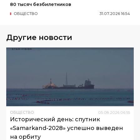
80 тысяч безбилетников
ОБЩЕСТВО
31
.
07
.
2026
16
:
54
Другие новости
ОБЩЕСТВО
05
.
08
.
2026
06
:
55
Исторический день: спутник
«Samarkand-2028» успешно выведен
на орбиту