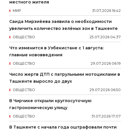
местного жителя
МИР
31
.
07
.
2026
16
:
42
Саида Мирзиёева заявила о необходимости
увеличить количество зелёных зон в Ташкенте
ОБЩЕСТВО
25
.
07
.
2026
04
:
37
Что изменится в Узбекистане с 1 августа:
главные нововведения
ОБЩЕСТВО
29
.
07
.
2026
06
:
19
Число жертв ДТП с патрульными мотоциклами в
Ташкенте выросло до двух
ОБЩЕСТВО
29
.
07
.
2026
06
:
50
В Чирчике открыли круглосуточную
гастрономическую улицу
ОБЩЕСТВО
31
.
07
.
2026
17
:
07
В Ташкенте с начала года оштрафовали почти