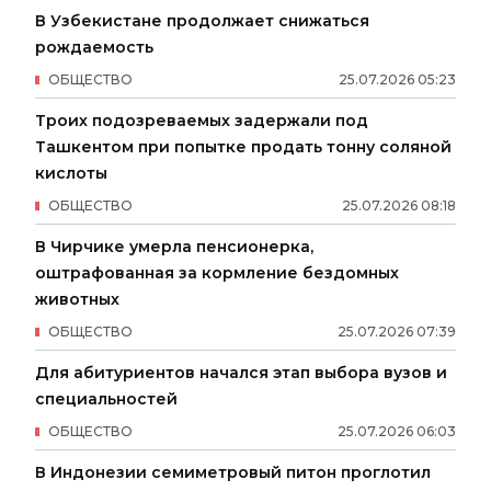
В Узбекистане продолжает снижаться
рождаемость
ОБЩЕСТВО
25
.
07
.
2026
05
:
23
Троих подозреваемых задержали под
Ташкентом при попытке продать тонну соляной
кислоты
ОБЩЕСТВО
25
.
07
.
2026
08
:
18
В Чирчике умерла пенсионерка,
оштрафованная за кормление бездомных
животных
ОБЩЕСТВО
25
.
07
.
2026
07
:
39
Для абитуриентов начался этап выбора вузов и
специальностей
ОБЩЕСТВО
25
.
07
.
2026
06
:
03
В Индонезии семиметровый питон проглотил