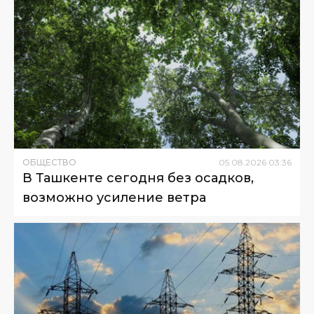
ОБЩЕСТВО
05
.
08
.
2026
03
:
36
В Ташкенте сегодня без осадков,
возможно усиление ветра