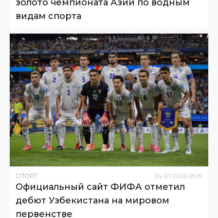
золото чемпионата Азии по водным
видам спорта
СПОРТ
24
.
07
.
2026
05
:
19
Официальный сайт ФИФА отметил
дебют Узбекистана на мировом
первенстве