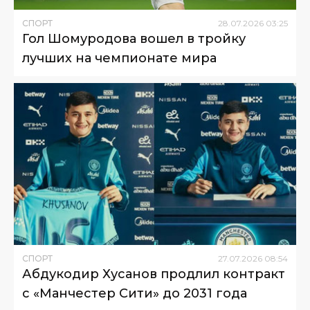
СПОРТ
28
.
07
.
2026
03
:
25
Гол Шомуродова вошел в тройку
лучших на чемпионате мира
СПОРТ
27
.
07
.
2026
08
:
54
Абдукодир Хусанов продлил контракт
с «Манчестер Сити» до 2031 года