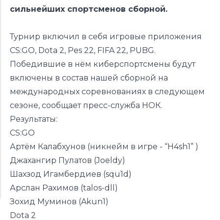
сильнейших спортсменов сборной.
Турнир включил в себя игровые приложения
CS:GO, Dota 2, Pes 22, FIFA 22, PUBG.
Победившие в нём киберспортсмены будут
включены в состав нашей сборной на
международных соревнованиях в следующем
сезоне, сообщает пресс-служба НОК.
Результаты:
CS:GO
Артём Калабхунов (никнейм в игре - “H4sh1” )
Джахангир Пулатов (Joeldy)
Шахзод Игамбердиев (squ1d)
Арслан Рахимов (talos-dll)
Зохид Муминов (Akun1)
Dota 2