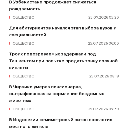
В Узбекистане продолжает снижаться
рождаемость
ОБЩЕСТВО
25
.
07
.
2026
05
:
23
Для абитуриентов начался этап выбора вузов и
специальностей
ОБЩЕСТВО
25
.
07
.
2026
06
:
03
Троих подозреваемых задержали под
Ташкентом при попытке продать тонну соляной
кислоты
ОБЩЕСТВО
25
.
07
.
2026
08
:
18
В Чирчике умерла пенсионерка,
оштрафованная за кормление бездомных
животных
ОБЩЕСТВО
25
.
07
.
2026
07
:
39
В Индонезии семиметровый питон проглотил
местного жителя