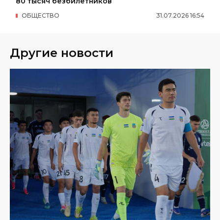
80 тысяч безбилетников
ОБЩЕСТВО
31
.
07
.
2026
16
:
54
Другие новости