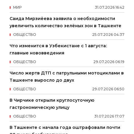
МИР
31
.
07
.
2026
16
:
42
Саида Мирзиёева заявила о необходимости
увеличить количество зелёных зон в Ташкенте
ОБЩЕСТВО
25
.
07
.
2026
04
:
37
Что изменится в Узбекистане с 1 августа:
главные нововведения
ОБЩЕСТВО
29
.
07
.
2026
06
:
19
Число жертв ДТП с патрульными мотоциклами в
Ташкенте выросло до двух
ОБЩЕСТВО
29
.
07
.
2026
06
:
50
В Чирчике открыли круглосуточную
гастрономическую улицу
ОБЩЕСТВО
31
.
07
.
2026
17
:
07
В Ташкенте с начала года оштрафовали почти