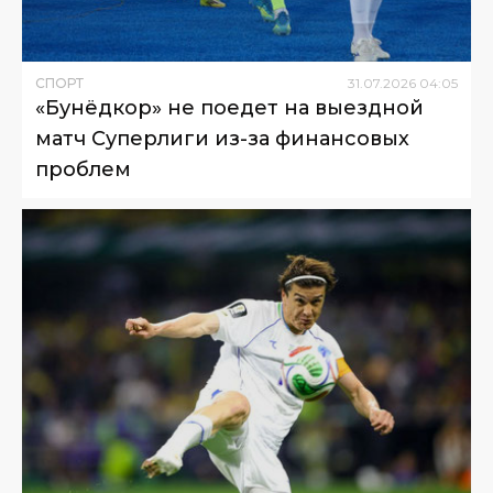
СПОРТ
31
.
07
.
2026
04
:
05
«Бунёдкор» не поедет на выездной
матч Суперлиги из-за финансовых
проблем