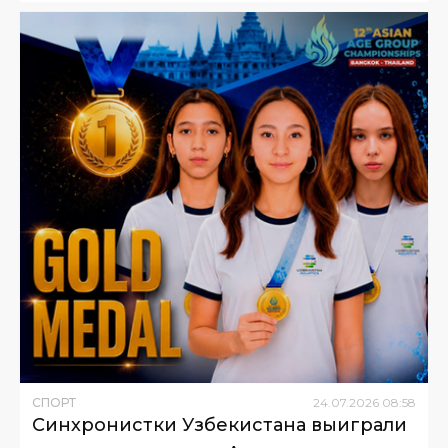
СПОРТ
24
.
07
.
2026
08
:
58
Синхронистки Узбекистана выиграли