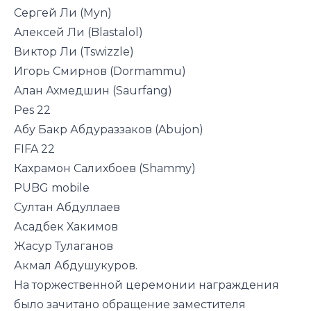
Сергей Ли (Мyn)
Алексей Ли (Blastalol)
Виктор Ли (Tswizzle)
Игорь Смирнов (Dormammu)
Алан Ахмедшин (Saurfang)
Pes 22
Абу Бакр Абдураззаков (Abujon)
FIFA 22
Кахрамон Салихбоев (Shammy)
PUBG mobile
Султан Абдуллаев
Асадбек Хакимов
Жасур Тулаганов
Акмал Абдушукуров.
На торжественной церемонии награждения
было зачитано обращение заместителя