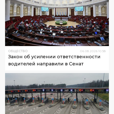
ОБЩЕСТВО
06
.
08
.
2026
10
:
58
Закон об усилении ответственности
водителей направили в Сенат