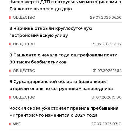
Число жертв ДТП с патрульными мотоциклами в
Ташкенте выросло до двух
ОБЩЕСТВО
29
.
07
.
2026
06
:
50
В Чирчике открыли круглосуточную
гастрономическую улицу
ОБЩЕСТВО
31
.
07
.
2026
17
:
07
В Ташкенте с начала года оштрафовали почти
80 тысяч безбилетников
ОБЩЕСТВО
31
.
07
.
2026
16
:
54
В Сурхандарьинской области браконьеры
открыли огонь по сотрудникам заповедника
ОБЩЕСТВО
31
.
07
.
2026
19
:
00
Россия снова ужесточает правила пребывания
мигрантов: что изменится с 2027 года
МИР
27
.
07
.
2026
07
:
21