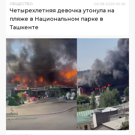
ОБЩЕСТВО
06
.
08
.
2026
09
:
45
Четырехлетняя девочка утонула на
пляже в Национальном парке в
Ташкенте