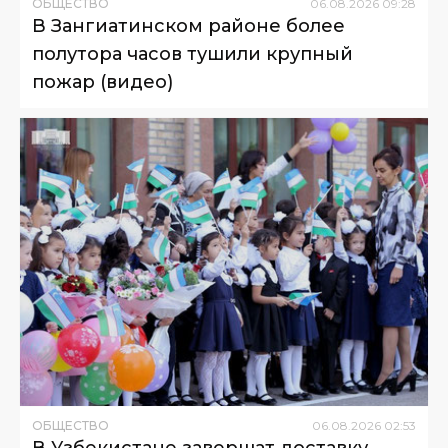
ОБЩЕСТВО
06
.
08
.
2026
09
:
28
В Зангиатинском районе более
полутора часов тушили крупный
пожар (видео)
ОБЩЕСТВО
06
.
08
.
2026
02
:
53