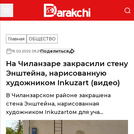
Главная
ОБЩЕСТВО
Поделиться
19
.
02
.
2022
05
:
21
На Чиланзаре закрасили стену
Энштейна, нарисованную
художником Inkuzart (видео)
В Чиланзарском районе закрашена
стена Энштейна, нарисованная
художником Inkuzartoм для уча...