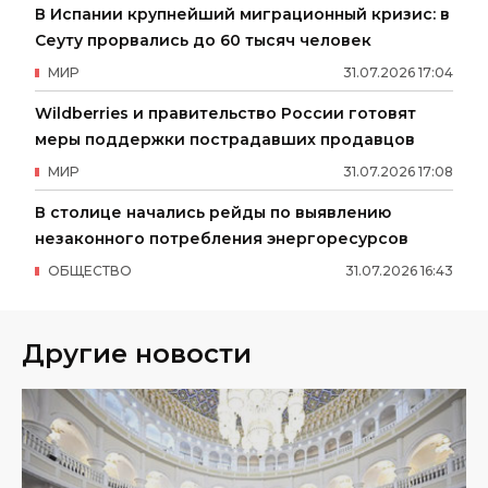
В Испании крупнейший миграционный кризис: в
Сеуту прорвались до 60 тысяч человек
МИР
31
.
07
.
2026
17
:
04
Wildberries и правительство России готовят
меры поддержки пострадавших продавцов
МИР
31
.
07
.
2026
17
:
08
В столице начались рейды по выявлению
незаконного потребления энергоресурсов
ОБЩЕСТВО
31
.
07
.
2026
16
:
43
Другие новости