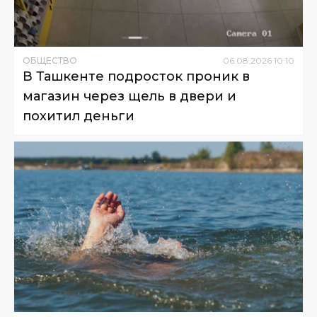
ОБЩЕСТВО
06
.
08
.
2026
10
:
10
В Ташкенте подросток проник в
магазин через щель в двери и
похитил деньги