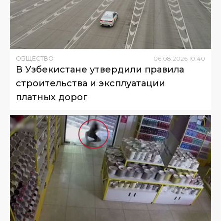
ОБЩЕСТВО
06
.
08
.
2026
10
:
40
В Узбекистане утвердили правила
строительства и эксплуатации
платных дорог