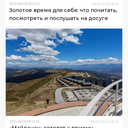
ЭТО ИНТЕРЕСНО
28
.
07
.
2026
12
:
19
Золотое время для себя: что почитать,
посмотреть и послушать на досуге
ЭТО ИНТЕРЕСНО
28
.
07
.
2026
06
:
10
«Майданак» готовят к приему