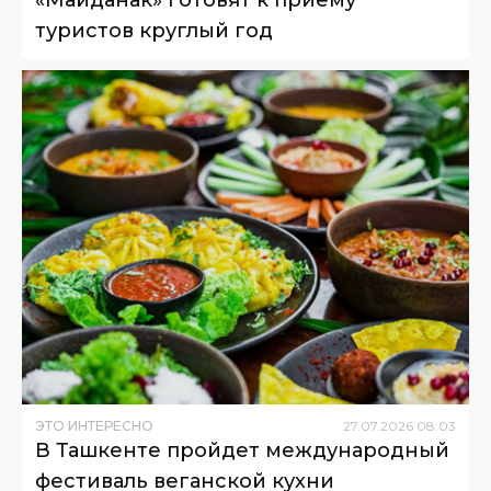
туристов круглый год
ЭТО ИНТЕРЕСНО
27
.
07
.
2026
08
:
03
В Ташкенте пройдет международный
фестиваль веганской кухни