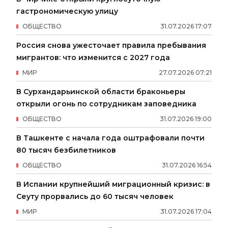
гастрономическую улицу
ОБЩЕСТВО
31
.
07
.
2026
17
:
07
Россия снова ужесточает правила пребывания
мигрантов: что изменится с 2027 года
МИР
27
.
07
.
2026
07
:
21
В Сурхандарьинской области браконьеры
открыли огонь по сотрудникам заповедника
ОБЩЕСТВО
31
.
07
.
2026
19
:
00
В Ташкенте с начала года оштрафовали почти
80 тысяч безбилетников
ОБЩЕСТВО
31
.
07
.
2026
16
:
54
В Испании крупнейший миграционный кризис: в
Сеуту прорвались до 60 тысяч человек
МИР
31
.
07
.
2026
17
:
04