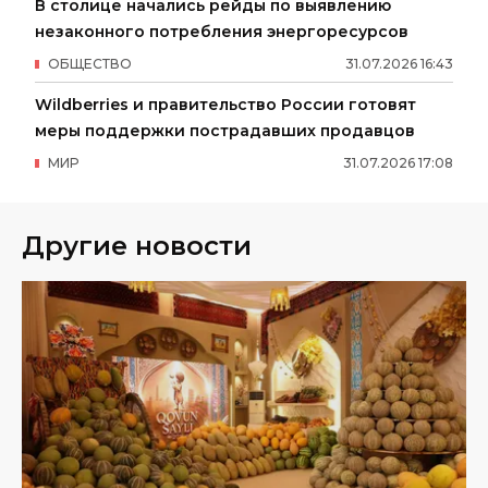
В столице начались рейды по выявлению
незаконного потребления энергоресурсов
ОБЩЕСТВО
31
.
07
.
2026
16
:
43
Wildberries и правительство России готовят
меры поддержки пострадавших продавцов
МИР
31
.
07
.
2026
17
:
08
Другие новости