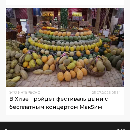
ЭТО ИНТЕРЕСНО
25
.
07
.
2026
05
:
54
В Хиве пройдет фестиваль дыни с
бесплатным концертом МакSим