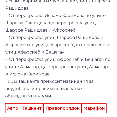
Ислама Каримова и Фурката до улицы Шарофа
Рашидова;
- От перекрёстка Ислама Каримова по улице
Шарофа Рашидова до перекрёстка улиц
Шарофа Рашидова и Афросиёб;
- От перекрёстка улиц Шарофа Рашидова и
Афросиёб по улице Афросиёб до перекрёстка
улиц Афросиёб и Бешагач;
- От перекрёстка улиц Афросиёб и Бешагач по
улице Алмазар, до перекрёстка улиц Алмазар
и Ислома Каримова.
ГУВД Ташкента приносит извинения за
неудобства и просим пользоваться
объездными путями.
Авто
Ташкент
Правопорядок
Марафон