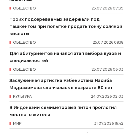
ОБЩЕСТВО
25
.
07
.
2026
07
:
39
Троих подозреваемых задержали под
Ташкентом при попытке продать тонну соляной
кислоты
ОБЩЕСТВО
25
.
07
.
2026
08
:
18
Для абитуриентов начался этап выбора вузов и
специальностей
ОБЩЕСТВО
25
.
07
.
2026
06
:
03
Заслуженная артистка Узбекистана Насиба
Мадрахимова скончалась в возрасте 80 лет
КУЛЬТУРА
24
.
07
.
2026
02
:
03
В Индонезии семиметровый питон проглотил
местного жителя
МИР
31
.
07
.
2026
16
:
42