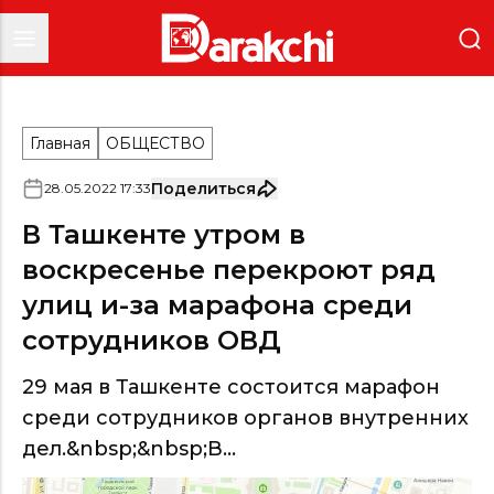
Главная
ОБЩЕСТВО
Поделиться
28
.
05
.
2022
17
:
33
В Ташкенте утром в
воскресенье перекроют ряд
улиц и-за марафона среди
сотрудников ОВД
29 мая в Ташкенте состоится марафон
среди сотрудников органов внутренних
дел.&nbsp;&nbsp;В...