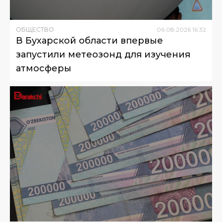
ОБЩЕСТВО
06
.
08
.
2026
16
:
32
В Бухарской области впервые
запустили метеозонд для изучения
атмосферы