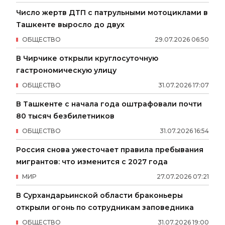
Число жертв ДТП с патрульными мотоциклами в
Ташкенте выросло до двух
ОБЩЕСТВО
29
.
07
.
2026
06
:
50
В Чирчике открыли круглосуточную
гастрономическую улицу
ОБЩЕСТВО
31
.
07
.
2026
17
:
07
В Ташкенте с начала года оштрафовали почти
80 тысяч безбилетников
ОБЩЕСТВО
31
.
07
.
2026
16
:
54
Россия снова ужесточает правила пребывания
мигрантов: что изменится с 2027 года
МИР
27
.
07
.
2026
07
:
21
В Сурхандарьинской области браконьеры
открыли огонь по сотрудникам заповедника
ОБЩЕСТВО
31
.
07
.
2026
19
:
00