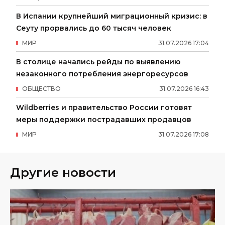
В Испании крупнейший миграционный кризис: в
Сеуту прорвались до 60 тысяч человек
МИР
31
.
07
.
2026
17
:
04
В столице начались рейды по выявлению
незаконного потребления энергоресурсов
ОБЩЕСТВО
31
.
07
.
2026
16
:
43
Wildberries и правительство России готовят
меры поддержки пострадавших продавцов
МИР
31
.
07
.
2026
17
:
08
Другие новости