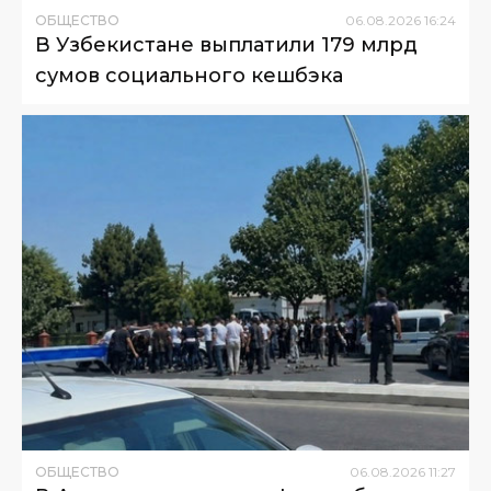
ОБЩЕСТВО
06
.
08
.
2026
16
:
24
В Узбекистане выплатили 179 млрд
сумов социального кешбэка
ОБЩЕСТВО
06
.
08
.
2026
11
:
27