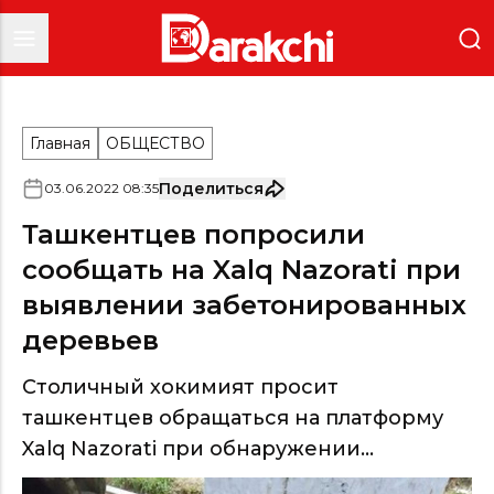
Главная
ОБЩЕСТВО
Поделиться
03
.
06
.
2022
08
:
35
Ташкентцев попросили
сообщать на Xalq Nazorati при
выявлении забетонированных
деревьев
Столичный хокимият просит
ташкентцев обращаться на платформу
Xalq Nazorati при обнаружении...