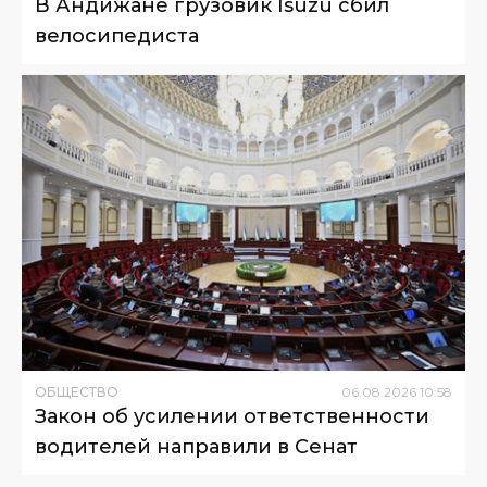
В Андижане грузовик Isuzu сбил
велосипедиста
ОБЩЕСТВО
06
.
08
.
2026
10
:
58
Закон об усилении ответственности
водителей направили в Сенат