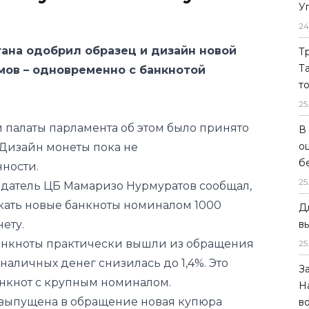
У
24
ана одобрил образец и дизайн новой
Т
Т
мов – одновременно с банкнотой
т
25
 палаты парламента об этом было принято
В
о
 Дизайн монеты пока не
б
ности.
25
едатель ЦБ Мамаризо Нурмуратов сообщал,
скать новые банкноты номиналом 1000
Д
ету.
в
банкноты практически вышли из обращения
25
е наличных денег снизилась до 1,4%. Это
З
анкнот с крупным номиналом.
Н
 выпущена в обращение новая купюра
в