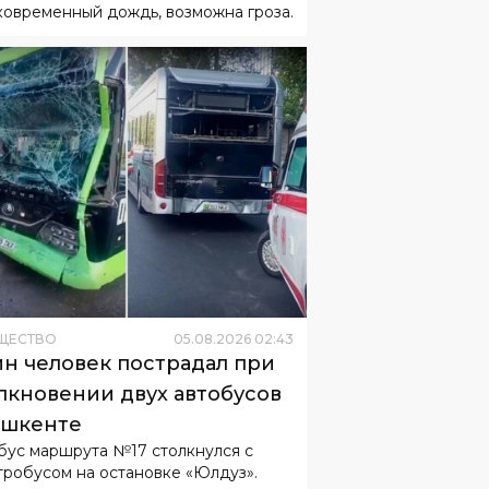
ковременный дождь, возможна гроза.
ЩЕСТВО
05
.
08
.
2026
02
:
43
н человек пострадал при
лкновении двух автобусов
ашкенте
бус маршрута №17 столкнулся с
тробусом на остановке «Юлдуз».