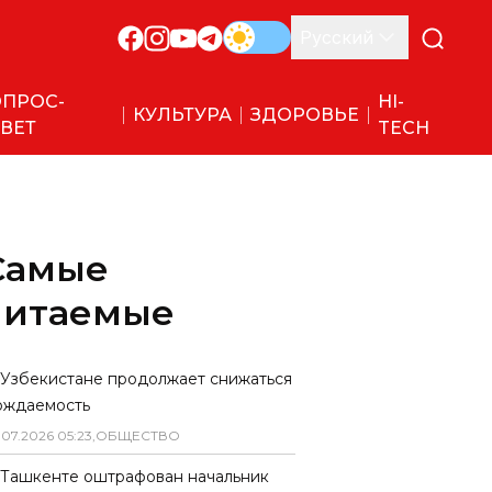
Русский
ПРОС-
HI-
КУЛЬТУРА
ЗДОРОВЬЕ
ВЕТ
TECH
Самые
читаемые
 Узбекистане продолжает снижаться
ождаемость
.
07
.
2026
05
:
23
,
ОБЩЕСТВО
 Ташкенте оштрафован начальник