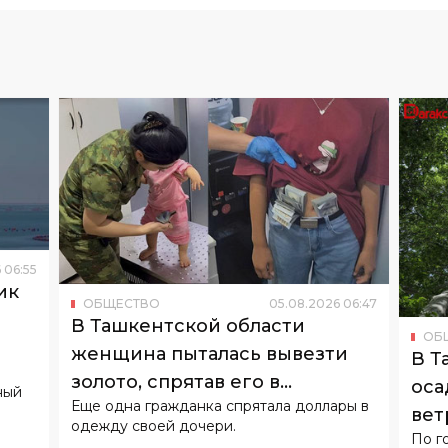
6
06
:
55
ик
ОБЩЕСТВО
05
.
08
.
2026
06
:
47
о
В Ташкентской области
ОБ
женщина пыталась вывезти
В Т
золото, спрятав его в
оса
ный
Еще одна гражданка спрятала доллары в
подгузнике ребенка
вет
одежду своей дочери.
По г