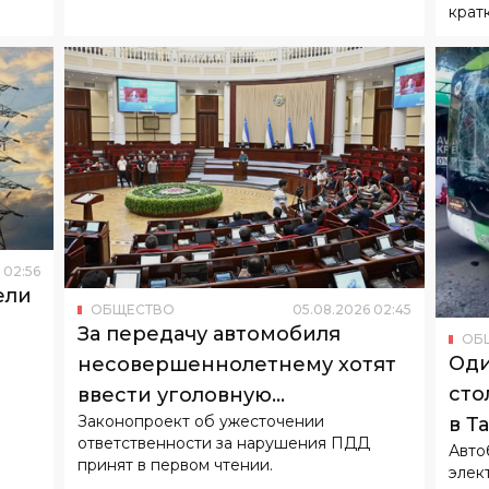
крат
02
:
56
ели
ОБЩЕСТВО
05
.
08
.
2026
02
:
45
За передачу автомобиля
ОБ
Оди
несовершеннолетнему хотят
сто
ввести уголовную
Законопроект об ужесточении
в Т
ответственность
ответственности за нарушения ПДД
Авто
принят в первом чтении.
элек