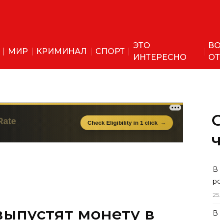
ЭТО
ВО
МИР
КРИМИНАЛ
СПОРТ
ИНТЕРЕСНО
ОТ
В
р
25
выпустят монету в
В