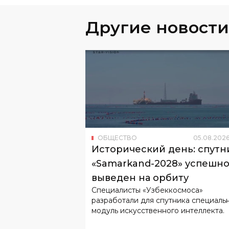
Другие новости
ОБЩЕСТВО
05
.
08
.
202
Исторический день: спутн
«Samarkand-2028» успешн
выведен на орбиту
Специалисты «Узбеккосмоса»
разработали для спутника специаль
модуль искусственного интеллекта.