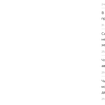
24
В
п
31
.
С
н
з
25
Ч
а
29
Ч
м
д
29