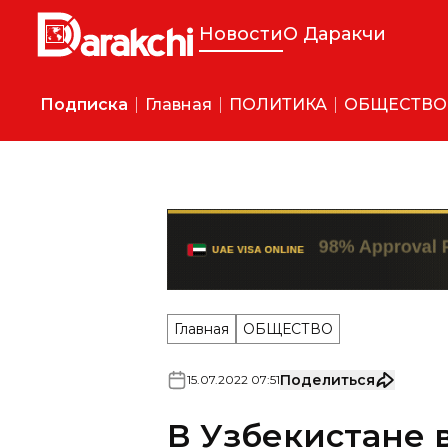
Новости
О Даракчи
Подписка
Главная
ПОЛИТИКА
ОБЩЕСТВО
Главная
ОБЩЕСТВО
Поделиться
15
.
07
.
2022
07
:
51
В Узбекистане 