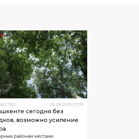
ЩЕСТВО
05
.
08
.
2026
03
:
36
ашкенте сегодня без
дков, возможно усиление
ра
орным районам местами