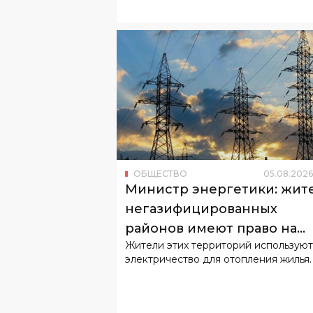
ОБЩЕСТВО
05
.
08
.
2026
Министр энергетики: жит
негазифицированных
районов имеют право на
Жители этих территорий используют
льготный тариф
электричество для отопления жилья.