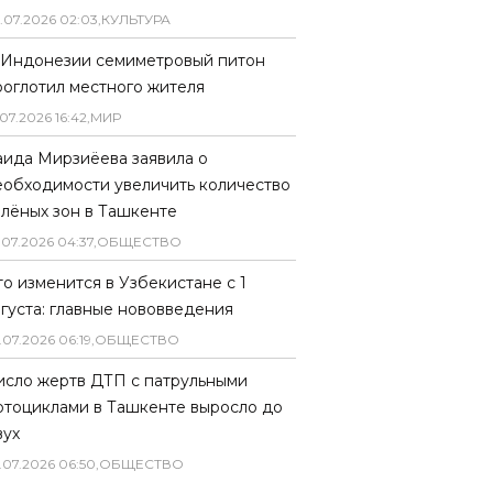
.
07
.
2026
02
:
03
,
КУЛЬТУРА
 Индонезии семиметровый питон
роглотил местного жителя
07
.
2026
16
:
42
,
МИР
аида Мирзиёева заявила о
еобходимости увеличить количество
елёных зон в Ташкенте
.
07
.
2026
04
:
37
,
ОБЩЕСТВО
то изменится в Узбекистане с 1
вгуста: главные нововведения
.
07
.
2026
06
:
19
,
ОБЩЕСТВО
исло жертв ДТП с патрульными
отоциклами в Ташкенте выросло до
вух
.
07
.
2026
06
:
50
,
ОБЩЕСТВО