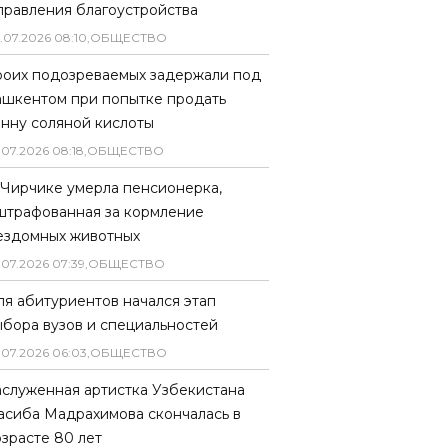
правления благоустройства
.
07
.
2026
08
:
10
,
ОБЩЕСТВО
роих подозреваемых задержали под
ашкентом при попытке продать
онну соляной кислоты
.
07
.
2026
08
:
18
,
ОБЩЕСТВО
 Чирчике умерла пенсионерка,
штрафованная за кормление
ездомных животных
.
07
.
2026
07
:
39
,
ОБЩЕСТВО
ля абитуриентов начался этап
ыбора вузов и специальностей
.
07
.
2026
06
:
03
,
ОБЩЕСТВО
аслуженная артистка Узбекистана
асиба Мадрахимова скончалась в
озрасте 80 лет