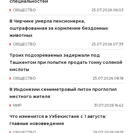
специальностей
ОБЩЕСТВО
25
.
07
.
2026
06
:
03
В Чирчике умерла пенсионерка,
оштрафованная за кормление бездомных
животных
ОБЩЕСТВО
25
.
07
.
2026
07
:
39
Троих подозреваемых задержали под
Ташкентом при попытке продать тонну соляной
кислоты
ОБЩЕСТВО
25
.
07
.
2026
08
:
18
В Индонезии семиметровый питон проглотил
местного жителя
МИР
31
.
07
.
2026
16
:
42
Что изменится в Узбекистане с 1 августа:
главные нововведения
ОБЩЕСТВО
29
.
07
.
2026
06
:
19