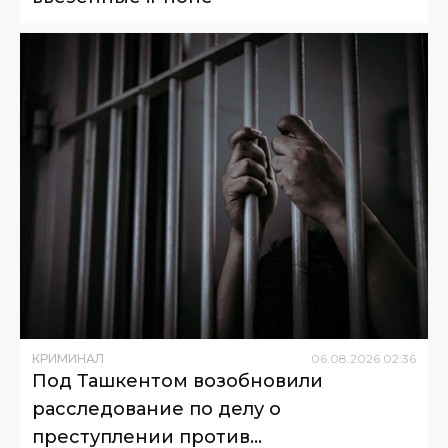
КРИМИНАЛ
06
.
08
.
2026
02
:
36
Под Ташкентом возобновили
расследование по делу о
преступлении против