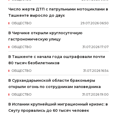
Число жертв ДТП с патрульными мотоциклами в
Ташкенте выросло до двух
ОБЩЕСТВО
29
.
07
.
2026
06
:
50
В Чирчике открыли круглосуточную
гастрономическую улицу
ОБЩЕСТВО
31
.
07
.
2026
17
:
07
В Ташкенте с начала года оштрафовали почти
80 тысяч безбилетников
ОБЩЕСТВО
31
.
07
.
2026
16
:
54
В Сурхандарьинской области браконьеры
открыли огонь по сотрудникам заповедника
ОБЩЕСТВО
31
.
07
.
2026
19
:
00
В Испании крупнейший миграционный кризис: в
Сеуту прорвались до 60 тысяч человек