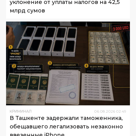
уклонение от уплаты налогов на 42,5
млрд сумов
КРИМИНАЛ
06
.
08
.
2026
02
:
49
В Ташкенте задержали таможенника,
обещавшего легализовать незаконно
ввезенные iPhone