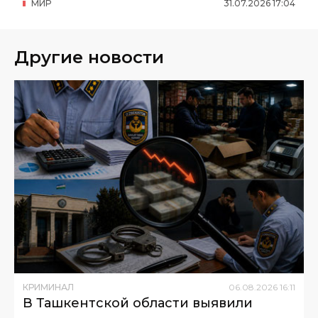
МИР
31
.
07
.
2026
17
:
04
Другие новости
КРИМИНАЛ
06
.
08
.
2026
16
:
11
В Ташкентской области выявили