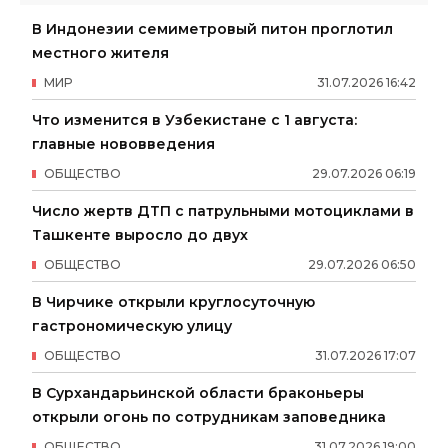
В Индонезии семиметровый питон проглотил
местного жителя
МИР
31
.
07
.
2026
16
:
42
Что изменится в Узбекистане с 1 августа:
главные нововведения
ОБЩЕСТВО
29
.
07
.
2026
06
:
19
Число жертв ДТП с патрульными мотоциклами в
Ташкенте выросло до двух
ОБЩЕСТВО
29
.
07
.
2026
06
:
50
В Чирчике открыли круглосуточную
гастрономическую улицу
ОБЩЕСТВО
31
.
07
.
2026
17
:
07
В Сурхандарьинской области браконьеры
открыли огонь по сотрудникам заповедника
ОБЩЕСТВО
31
.
07
.
2026
19
:
00