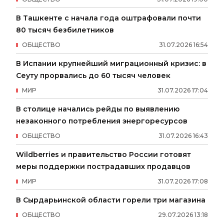
В Ташкенте с начала года оштрафовали почти
80 тысяч безбилетников
ОБЩЕСТВО
31
.
07
.
2026
16
:
54
В Испании крупнейший миграционный кризис: в
Сеуту прорвались до 60 тысяч человек
МИР
31
.
07
.
2026
17
:
04
В столице начались рейды по выявлению
незаконного потребления энергоресурсов
ОБЩЕСТВО
31
.
07
.
2026
16
:
43
Wildberries и правительство России готовят
меры поддержки пострадавших продавцов
МИР
31
.
07
.
2026
17
:
08
В Сырдарьинской области горели три магазина
ОБЩЕСТВО
29
.
07
.
2026
13
:
18