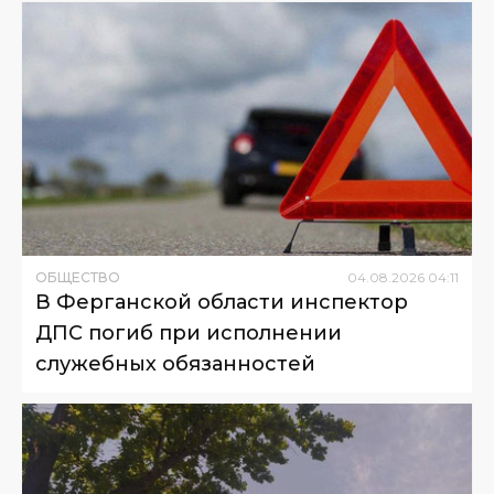
ОБЩЕСТВО
04
.
08
.
2026
04
:
11
В Ферганской области инспектор
ДПС погиб при исполнении
служебных обязанностей