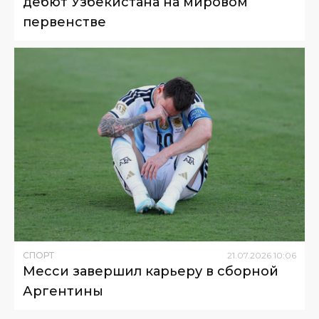
дебют Узбекистана на мировом
первенстве
СПОРТ
21
.
07
.
2026
10
:
06
Месси завершил карьеру в сборной
Аргентины