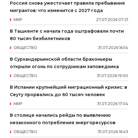
Россия снова ужесточает правила пребывания
мигрантов: что изменится с 2027 года
МИР
27
.
07
.
2026
07
:
21
В Ташкенте с начала года оштрафовали почти
80 тысяч безбилетников
ОБЩЕСТВО
31
.
07
.
2026
16
:
54
В Сурхандарьинской области браконьеры
открыли огонь по сотрудникам заповедника
ОБЩЕСТВО
31
.
07
.
2026
19
:
00
В Испании крупнейший миграционный кризис: в
Сеуту прорвались до 60 тысяч человек
МИР
31
.
07
.
2026
17
:
04
В столице начались рейды по выявлению
незаконного потребления энергоресурсов
ОБЩЕСТВО
31
.
07
.
2026
16
:
43