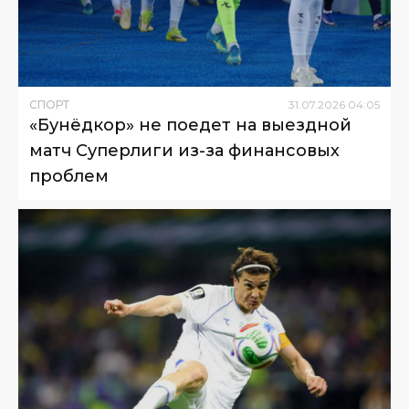
СПОРТ
31
.
07
.
2026
04
:
05
«Бунёдкор» не поедет на выездной
матч Суперлиги из-за финансовых
проблем