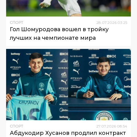
СПОРТ
28
.
07
.
2026
03
:
25
Гол Шомуродова вошел в тройку
лучших на чемпионате мира
СПОРТ
27
.
07
.
2026
08
:
54
Абдукодир Хусанов продлил контракт