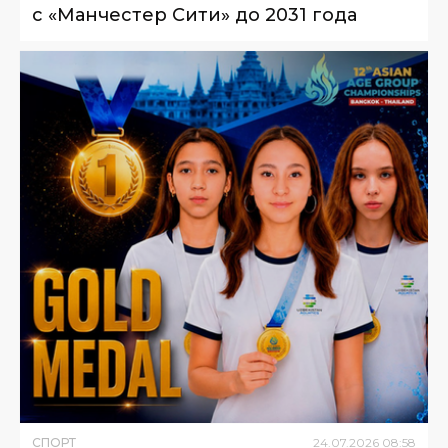
с «Манчестер Сити» до 2031 года
СПОРТ
24
.
07
.
2026
08
:
58