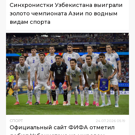
Синхронистки Узбекистана выиграли
золото чемпионата Азии по водным
видам спорта
СПОРТ
24
.
07
.
2026
05
:
19
Официальный сайт ФИФА отметил