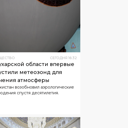
ЩЕСТВО
СЕГОДНЯ
16
:
32
ухарской области впервые
устили метеозонд для
чения атмосферы
кистан возобновил аэрологические
юдения спустя десятилетия.