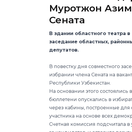
В здании областного театра 
заседание областных, районн
депутатов.
В повестку дня совместного зас
избрании члена Сената на вакан
Республики Узбекистан.
На основании этого состоялись 
бюллетени опускались в избира
через кабины, построенные для
участника на основе всех демок
Счетная комиссия подсчитала в 
за кандидатов, и огласила резуль
По итогам выборов хоким Кашк
избран членом Сената Олий Маж