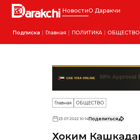
Новости
О Даракчи
Подписка
Главная
ПОЛИТИКА
ОБЩЕСТВО
Главная
ОБЩЕСТВО
Поделиться
23
.
07
.
2022
10
:
14
Хоким Кашкада
Муротжон Азим
Сената