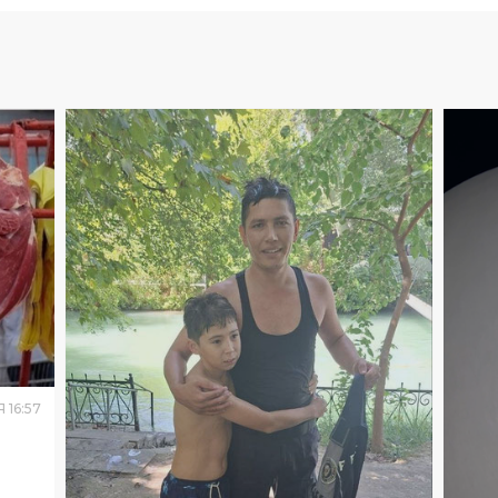
Я
16
:
57