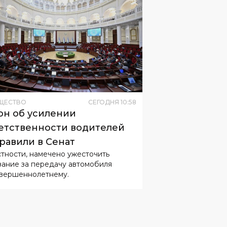
ЩЕСТВО
СЕГОДНЯ
10
:
58
он об усилении
етственности водителей
равили в Сенат
стности, намечено ужесточить
зание за передачу автомобиля
вершеннолетнему.