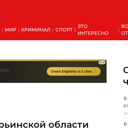
ЭТО
ВО
МИР
КРИМИНАЛ
СПОРТ
ИНТЕРЕСНО
ОТ
рьинской области
В
р
ов избран членом
25
В