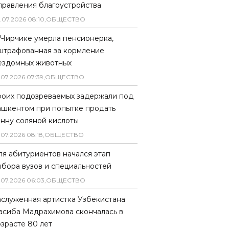
правления благоустройства
.
07
.
2026
08
:
10
,
ОБЩЕСТВО
 Чирчике умерла пенсионерка,
штрафованная за кормление
ездомных животных
.
07
.
2026
07
:
39
,
ОБЩЕСТВО
роих подозреваемых задержали под
ашкентом при попытке продать
онну соляной кислоты
.
07
.
2026
08
:
18
,
ОБЩЕСТВО
ля абитуриентов начался этап
ыбора вузов и специальностей
.
07
.
2026
06
:
03
,
ОБЩЕСТВО
аслуженная артистка Узбекистана
асиба Мадрахимова скончалась в
озрасте 80 лет