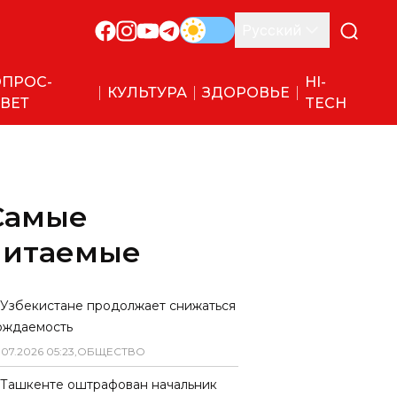
Русский
ПРОС-
HI-
КУЛЬТУРА
ЗДОРОВЬЕ
ВЕТ
TECH
Самые
читаемые
 Узбекистане продолжает снижаться
ождаемость
.
07
.
2026
05
:
23
,
ОБЩЕСТВО
 Ташкенте оштрафован начальник