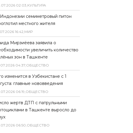
.
07
.
2026
02
:
03
,
КУЛЬТУРА
 Индонезии семиметровый питон
роглотил местного жителя
07
.
2026
16
:
42
,
МИР
аида Мирзиёева заявила о
еобходимости увеличить количество
елёных зон в Ташкенте
.
07
.
2026
04
:
37
,
ОБЩЕСТВО
то изменится в Узбекистане с 1
вгуста: главные нововведения
.
07
.
2026
06
:
19
,
ОБЩЕСТВО
исло жертв ДТП с патрульными
отоциклами в Ташкенте выросло до
вух
.
07
.
2026
06
:
50
,
ОБЩЕСТВО