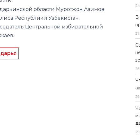
дседатель Центральной избирательной
24
жаев.
В
п
дарья
31
.
С
н
з
25
Ч
а
29
Ч
м
д
29