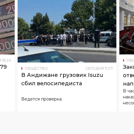
Я
16
:
24
ОБ
179
Зак
ОБЩЕСТВО
СЕГОДНЯ
11
:
27
В Андижане грузовик Isuzu
отв
сбил велосипедиста
нап
В ча
нака
Ведется проверка.
несо