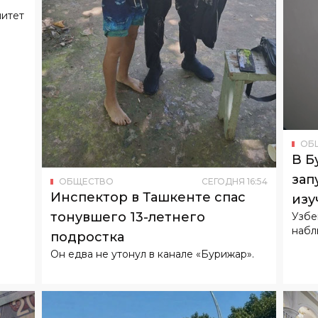
митет
ОБ
В Б
зап
ОБЩЕСТВО
СЕГОДНЯ
16
:
54
Инспектор в Ташкенте спас
изу
тонувшего 13-летнего
Узбе
набл
подростка
Он едва не утонул в канале «Бурижар».