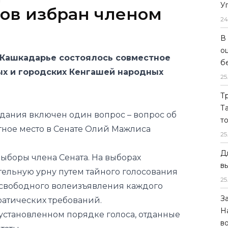
У
в Кашкадарье состоялось совместное
24
ых и городских Кенгашей народных
В
о
б
едания включен один вопрос – вопрос об
25
тное место в Сенате Олий Мажлиса
Т
Т
выборы члена Сената. На выборах
т
тельную урну путем тайного голосования
25
 свободного волеизъявления каждого
Д
ратических требований.
в
установленном порядке голоса, отданные
25
таты.
З
адарьинской области Муротжон Азимов
Н
лиса Республики Узбекистан.
в