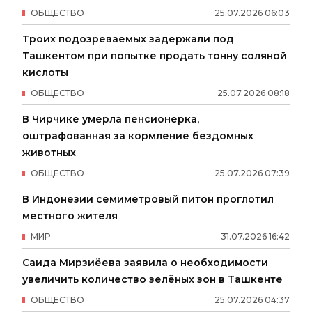
ОБЩЕСТВО
25
.
07
.
2026
06
:
03
Троих подозреваемых задержали под
Ташкентом при попытке продать тонну соляной
кислоты
ОБЩЕСТВО
25
.
07
.
2026
08
:
18
В Чирчике умерла пенсионерка,
оштрафованная за кормление бездомных
животных
ОБЩЕСТВО
25
.
07
.
2026
07
:
39
В Индонезии семиметровый питон проглотил
местного жителя
МИР
31
.
07
.
2026
16
:
42
Саида Мирзиёева заявила о необходимости
увеличить количество зелёных зон в Ташкенте
ОБЩЕСТВО
25
.
07
.
2026
04
:
37