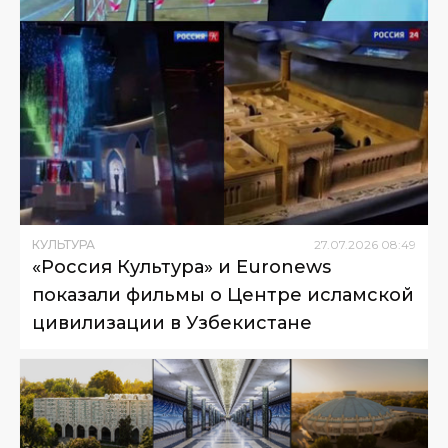
КУЛЬТУРА
27
.
07
.
2026
08
:
49
«Россия Культура» и Euronews
показали фильмы о Центре исламской
цивилизации в Узбекистане