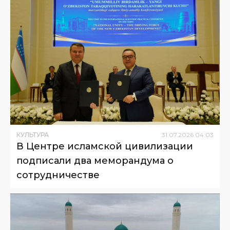
КУЛЬТУРА
31
.
07
.
2026
04
:
03
В Центре исламской цивилизации
подписали два меморандума о
сотрудничестве