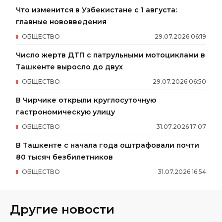
Что изменится в Узбекистане с 1 августа:
главные нововведения
ОБЩЕСТВО
29
.
07
.
2026
06
:
19
Число жертв ДТП с патрульными мотоциклами в
Ташкенте выросло до двух
ОБЩЕСТВО
29
.
07
.
2026
06
:
50
В Чирчике открыли круглосуточную
гастрономическую улицу
ОБЩЕСТВО
31
.
07
.
2026
17
:
07
В Ташкенте с начала года оштрафовали почти
80 тысяч безбилетников
ОБЩЕСТВО
31
.
07
.
2026
16
:
54
Другие новости