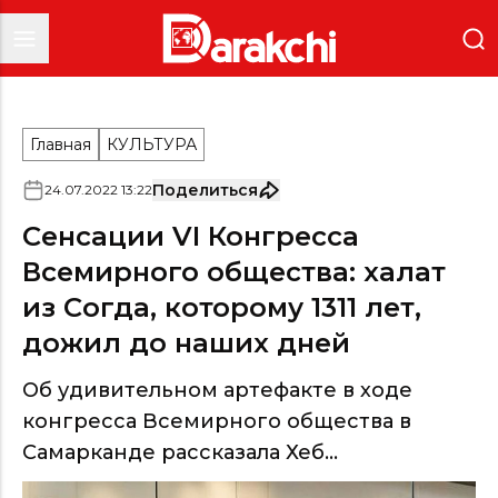
Главная
КУЛЬТУРА
Поделиться
24
.
07
.
2022
13
:
22
Сенсации VI Конгресса
Всемирного общества: халат
из Согда, которому 1311 лет,
дожил до наших дней
Об удивительном артефакте в ходе
конгресса Всемирного общества в
Самарканде рассказала Хеб...