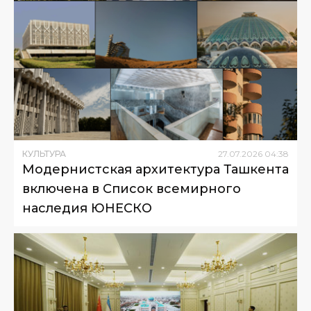
КУЛЬТУРА
27
.
07
.
2026
04
:
38
Модернистская архитектура Ташкента
включена в Список всемирного
наследия ЮНЕСКО