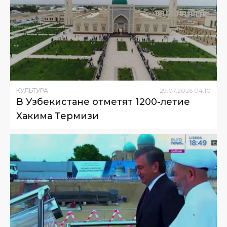
КУЛЬТУРА
29
.
07
.
2026
04
:
10
В Узбекистане отметят 1200-летие
Хакима Термизи