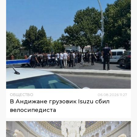
ОБЩЕСТВО
06
.
08
.
2026
11
:
27
В Андижане грузовик Isuzu сбил
велосипедиста