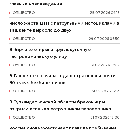
главные нововведения
ОБЩЕСТВО
29
.
07
.
2026
06
:
19
Число жертв ДТП с патрульными мотоциклами в
Ташкенте выросло до двух
ОБЩЕСТВО
29
.
07
.
2026
06
:
50
В Чирчике открыли круглосуточную
гастрономическую улицу
ОБЩЕСТВО
31
.
07
.
2026
17
:
07
В Ташкенте с начала года оштрафовали почти
80 тысяч безбилетников
ОБЩЕСТВО
31
.
07
.
2026
16
:
54
В Сурхандарьинской области браконьеры
открыли огонь по сотрудникам заповедника
ОБЩЕСТВО
31
.
07
.
2026
19
:
00
Россия снова ужесточает правила пребывания