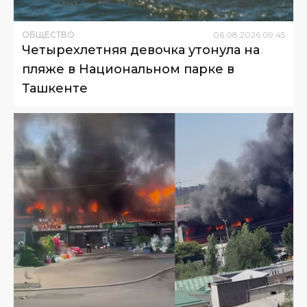
ОБЩЕСТВО
06
.
08
.
2026
09
:
45
Четырехлетняя девочка утонула на
пляже в Национальном парке в
Ташкенте