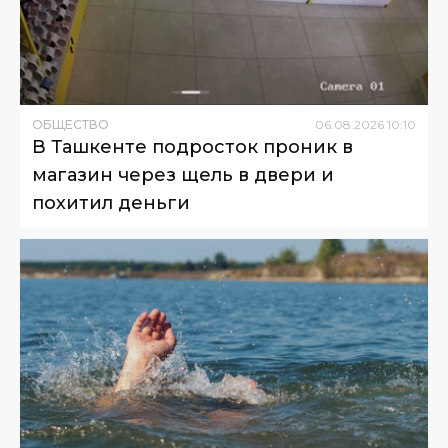
ОБЩЕСТВО
06
.
08
.
2026
10
:
10
В Ташкенте подросток проник в
магазин через щель в двери и
похитил деньги