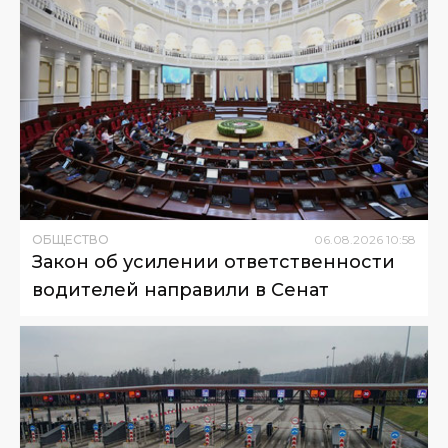
ОБЩЕСТВО
06
.
08
.
2026
10
:
58
Закон об усилении ответственности
водителей направили в Сенат