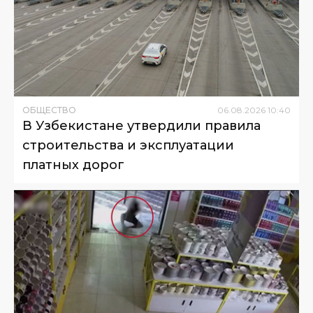
ОБЩЕСТВО
06
.
08
.
2026
10
:
40
В Узбекистане утвердили правила
строительства и эксплуатации
платных дорог