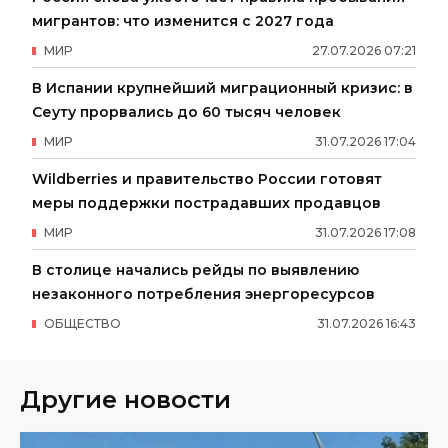
мигрантов: что изменится с 2027 года
МИР
27
.
07
.
2026
07
:
21
В Испании крупнейший миграционный кризис: в
Сеуту прорвались до 60 тысяч человек
МИР
31
.
07
.
2026
17
:
04
Wildberries и правительство России готовят
меры поддержки пострадавших продавцов
МИР
31
.
07
.
2026
17
:
08
В столице начались рейды по выявлению
незаконного потребления энергоресурсов
ОБЩЕСТВО
31
.
07
.
2026
16
:
43
Другие новости