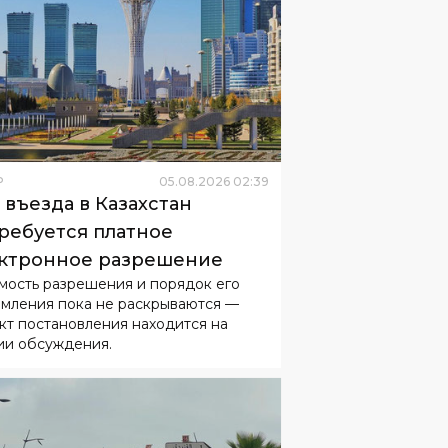
Р
05
.
08
.
2026
02
:
39
 въезда в Казахстан
ребуется платное
ктронное разрешение
мость разрешения и порядок его
мления пока не раскрываются —
кт постановления находится на
ии обсуждения.