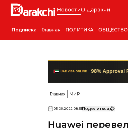
Новости
О Даракчи
Подписка
Главная
ПОЛИТИКА
ОБЩЕСТВО
Главная
МИР
Поделиться
05
.
09
.
2022
08
:
51
Huawei перевел
из России в Каз
Китайский производитель 