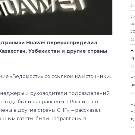
24
С
ектроники Huawei перераспределил
н
Казахстан, Узбекистан и другие страны
з
25
В
ание
«Ведомости»
со ссылкой на источники.
п
31
.
менеджеры и руководители подразделений
ле года были направлены в Россию, но
Ч
а
ны в другие страны СНГ», – рассказал
29
анным газеты, были направлены в
Ч
м
д
и комментировать эту информацию.
29
ческого агентства Telecom Daily Дениса