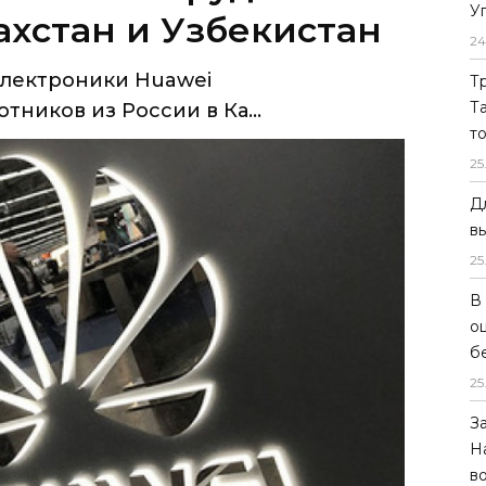
У
тников из России в Ка...
24
Т
Т
т
25
Д
в
25
В
о
б
25
З
Н
в