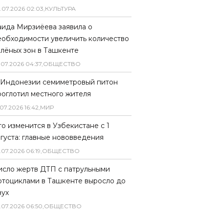
.
07
.
2026
02
:
03
,
КУЛЬТУРА
аида Мирзиёева заявила о
еобходимости увеличить количество
елёных зон в Ташкенте
.
07
.
2026
04
:
37
,
ОБЩЕСТВО
 Индонезии семиметровый питон
роглотил местного жителя
07
.
2026
16
:
42
,
МИР
то изменится в Узбекистане с 1
вгуста: главные нововведения
.
07
.
2026
06
:
19
,
ОБЩЕСТВО
исло жертв ДТП с патрульными
отоциклами в Ташкенте выросло до
вух
.
07
.
2026
06
:
50
,
ОБЩЕСТВО