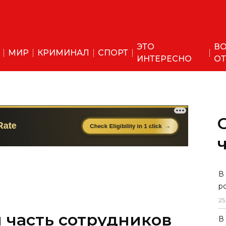
ЭТО
ВО
МИР
КРИМИНАЛ
СПОРТ
ИНТЕРЕСНО
ОТ
 часть сотрудников
В
р
ахстан и Узбекистан
25
В
электроники Huawei