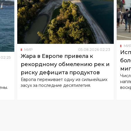
МИ
МИР
05
.
08
.
2026
02
:
23
Исп
Жара в Европе привела к
02
:
25
бол
рекордному обмелению рек и
миг
риску дефицита продуктов
Числ
Европа переживает одну из сильнейших
напл
засух за последние десятилетия.
воск
ены.