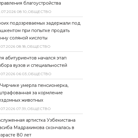
правления благоустройства
.
07
.
2026
08
:
10
,
ОБЩЕСТВО
роих подозреваемых задержали под
ашкентом при попытке продать
онну соляной кислоты
.
07
.
2026
08
:
18
,
ОБЩЕСТВО
ля абитуриентов начался этап
ыбора вузов и специальностей
.
07
.
2026
06
:
03
,
ОБЩЕСТВО
 Чирчике умерла пенсионерка,
штрафованная за кормление
ездомных животных
.
07
.
2026
07
:
39
,
ОБЩЕСТВО
аслуженная артистка Узбекистана
асиба Мадрахимова скончалась в
озрасте 80 лет