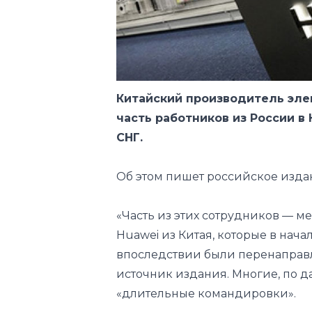
Китайский производитель эл
часть работников из России в 
СНГ.
Об этом пишет российское изд
«Часть из этих сотрудников — 
Huawei из Китая, которые в нача
впоследствии были перенаправле
источник издания. Многие, по д
«длительные командировки».
В пресс-службе Huawei не стал
По словам гендиректора аналити