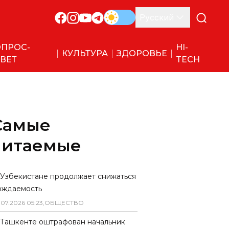
Русский
ПРОС-
HI-
КУЛЬТУРА
ЗДОРОВЬЕ
ВЕТ
TECH
Самые
читаемые
 Узбекистане продолжает снижаться
ождаемость
.
07
.
2026
05
:
23
,
ОБЩЕСТВО
 Ташкенте оштрафован начальник