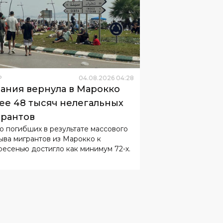
Р
04
.
08
.
2026
04
:
28
ания вернула в Марокко
ее 48 тысяч нелегальных
рантов
о погибших в результате массового
ыва мигрантов из Марокко к
ресенью достигло как минимум 72-х.