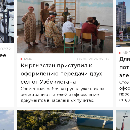
02
:
32
МИ
ее
Для
МИР
05
.
08
.
2026
07
:
02
Кыргызстан приступил к
пот
оформлению передачи двух
эле
сел от Узбекистана
Стои
офор
Совместная рабочая группа уже начала
прое
регистрацию жителей и оформление
стад
документов в населенных пунктах.