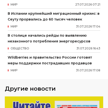
МИР
27
.
07
.
2026
07
:
21
В Испании крупнейший миграционный кризис: в
Сеуту прорвались до 60 тысяч человек
МИР
31
.
07
.
2026
17
:
04
В столице начались рейды по выявлению
незаконного потребления энергоресурсов
ОБЩЕСТВО
31
.
07
.
2026
16
:
43
Wildberries и правительство России готовят
меры поддержки пострадавших продавцов
МИР
31
.
07
.
2026
17
:
08
Другие новости