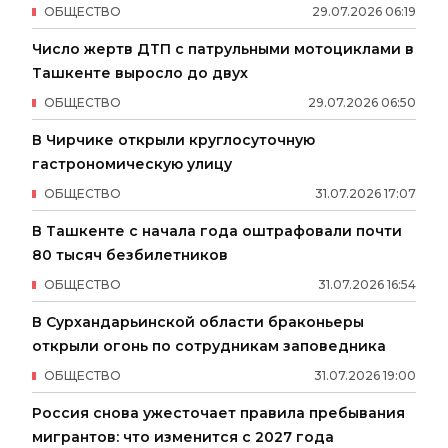
ОБЩЕСТВО
29
.
07
.
2026
06
:
19
Число жертв ДТП с патрульными мотоциклами в
Ташкенте выросло до двух
ОБЩЕСТВО
29
.
07
.
2026
06
:
50
В Чирчике открыли круглосуточную
гастрономическую улицу
ОБЩЕСТВО
31
.
07
.
2026
17
:
07
В Ташкенте с начала года оштрафовали почти
80 тысяч безбилетников
ОБЩЕСТВО
31
.
07
.
2026
16
:
54
В Сурхандарьинской области браконьеры
открыли огонь по сотрудникам заповедника
ОБЩЕСТВО
31
.
07
.
2026
19
:
00
Россия снова ужесточает правила пребывания
мигрантов: что изменится с 2027 года