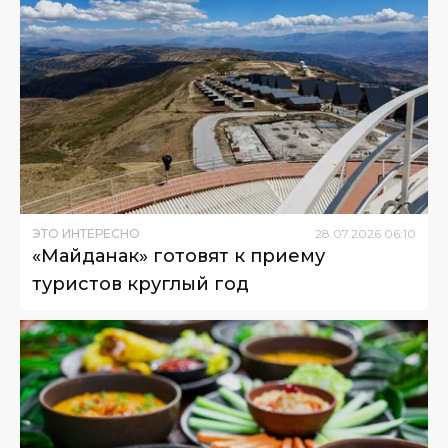
ЭТО ИНТЕРЕСНО
28
.
07
.
2026
06
:
10
«Майданак» готовят к приему
туристов круглый год