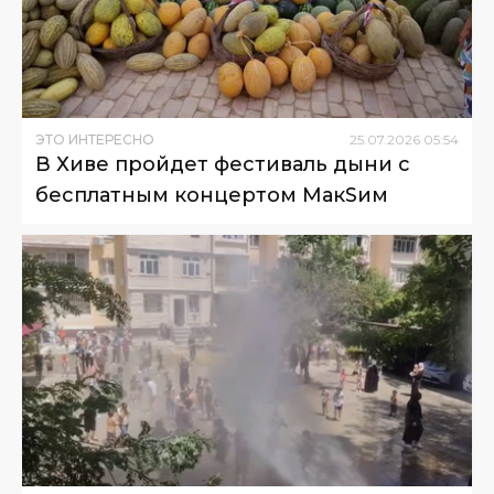
ЭТО ИНТЕРЕСНО
25
.
07
.
2026
05
:
54
В Хиве пройдет фестиваль дыни с
бесплатным концертом МакSим