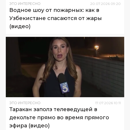
ЭТО ИНТЕРЕСНО
20
.
07
.
2026
09
:
20
Водное шоу от пожарных: как в
Узбекистане спасаются от жары
(видео)
ЭТО ИНТЕРЕСНО
17
.
07
.
2026
10
:
11
Таракан заполз телеведущей в
декольте прямо во время прямого
эфира (видео)