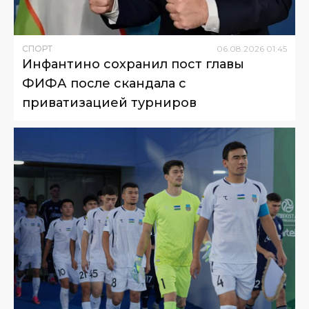
СПОРТ
06
.
08
.
2026
01
:
45
Инфантино сохранил пост главы
ФИФА после скандала с
приватизацией турниров