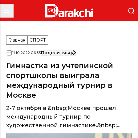
Главная
СПОРТ
Поделиться
11
.
10
.
2022
06
:
33
Гимнастка из учтепинской
спортшколы выиграла
международный турнир в
Москве
2-7 октября в &nbsp;Москве прошёл
международный турнир по
художественной гимнастике.&nbsp;...