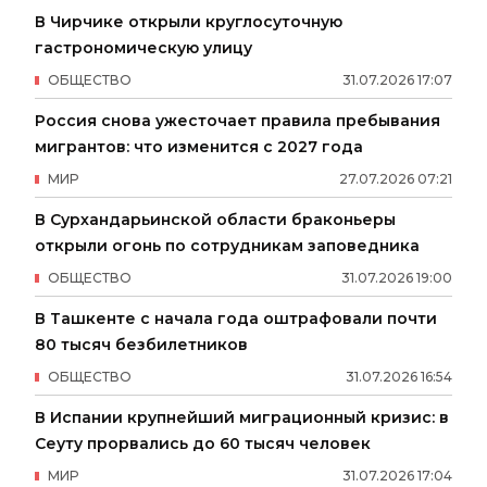
В Чирчике открыли круглосуточную
гастрономическую улицу
ОБЩЕСТВО
31
.
07
.
2026
17
:
07
Россия снова ужесточает правила пребывания
мигрантов: что изменится с 2027 года
МИР
27
.
07
.
2026
07
:
21
В Сурхандарьинской области браконьеры
открыли огонь по сотрудникам заповедника
ОБЩЕСТВО
31
.
07
.
2026
19
:
00
В Ташкенте с начала года оштрафовали почти
80 тысяч безбилетников
ОБЩЕСТВО
31
.
07
.
2026
16
:
54
В Испании крупнейший миграционный кризис: в
Сеуту прорвались до 60 тысяч человек
МИР
31
.
07
.
2026
17
:
04