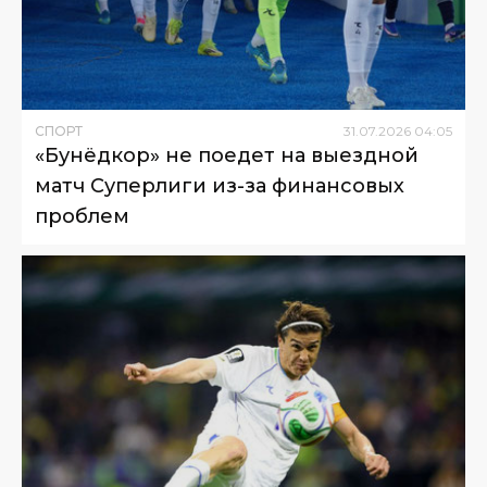
СПОРТ
31
.
07
.
2026
04
:
05
«Бунёдкор» не поедет на выездной
матч Суперлиги из-за финансовых
проблем