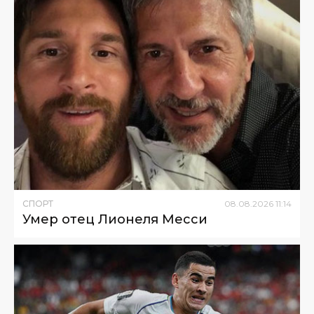
СПОРТ
08
.
08
.
2026
11
:
14
Умер отец Лионеля Месси