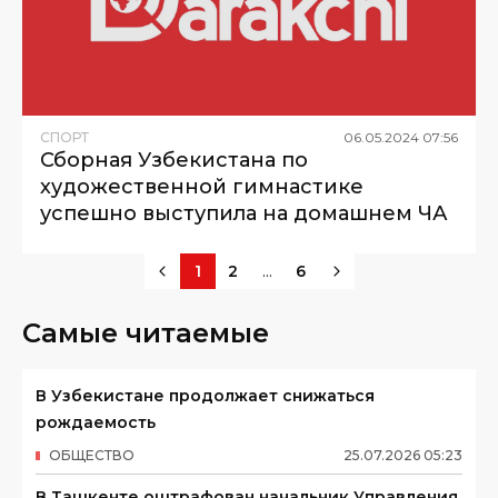
СПОРТ
06
.
05
.
2024
07
:
56
Сборная Узбекистана по
художественной гимнастике
успешно выступила на домашнем ЧА
...
1
2
6
Самые читаемые
В Узбекистане продолжает снижаться
рождаемость
ОБЩЕСТВО
25
.
07
.
2026
05
:
23
В Ташкенте оштрафован начальник Управления