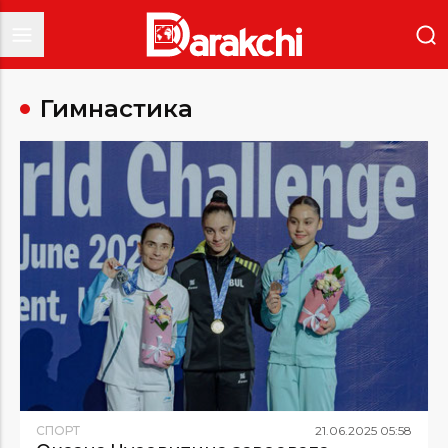
Гимнастика
СПОРТ
21
.
06
.
2025
05
:
58