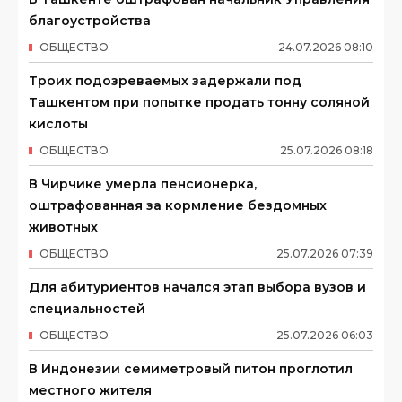
благоустройства
ОБЩЕСТВО
24
.
07
.
2026
08
:
10
Троих подозреваемых задержали под
Ташкентом при попытке продать тонну соляной
кислоты
ОБЩЕСТВО
25
.
07
.
2026
08
:
18
В Чирчике умерла пенсионерка,
оштрафованная за кормление бездомных
животных
ОБЩЕСТВО
25
.
07
.
2026
07
:
39
Для абитуриентов начался этап выбора вузов и
специальностей
ОБЩЕСТВО
25
.
07
.
2026
06
:
03
В Индонезии семиметровый питон проглотил
местного жителя