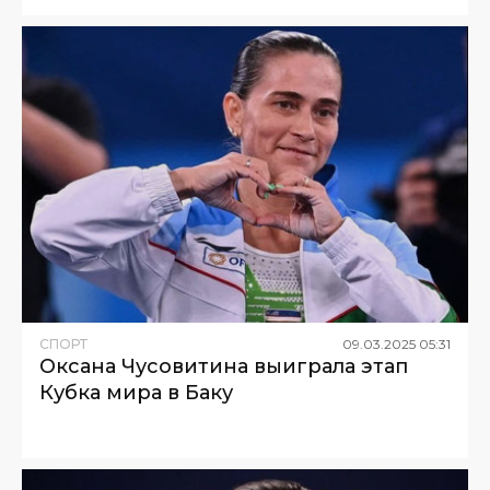
СПОРТ
09
.
03
.
2025
05
:
31
Оксана Чусовитина выиграла этап
Кубка мира в Баку