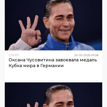
СПОРТ
20
.
02
.
2025
05
:
56
Оксана Чусовитина завоевала медаль
Кубка мира в Германии