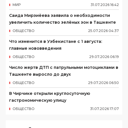
МИР
31
.
07
.
2026
16
:
42
Саида Мирзиёева заявила о необходимости
увеличить количество зелёных зон в Ташкенте
ОБЩЕСТВО
25
.
07
.
2026
04
:
37
Что изменится в Узбекистане с 1 августа:
главные нововведения
ОБЩЕСТВО
29
.
07
.
2026
06
:
19
Число жертв ДТП с патрульными мотоциклами в
Ташкенте выросло до двух
ОБЩЕСТВО
29
.
07
.
2026
06
:
50
В Чирчике открыли круглосуточную
гастрономическую улицу
ОБЩЕСТВО
31
.
07
.
2026
17
:
07