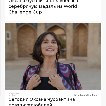
Оксана Чусовитина завоевала
серебряную медаль на World
Challenge Cup
СПОРТ
19
.
06
.
2025
08
:
37
Сегодня Оксана Чусовитина
празднует юбилей