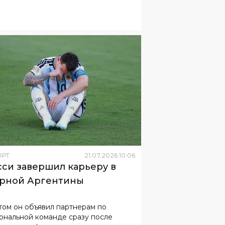
ОРТ
21
.
07
.
2026
10
:
06
си завершил карьеру в
рной Аргентины
том он объявил партнерам по
ональной команде сразу после
нного финала чемпионата мира
утболу.