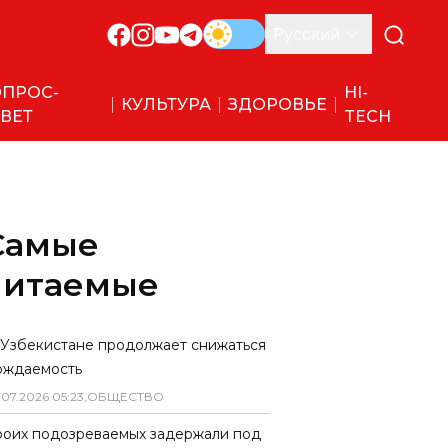
Русский
ПРОС-
HI-
КУЛЬТУРА
ЗДОРОВЬЕ
ВЕТ
TECH
Самые
читаемые
 Узбекистане продолжает снижаться
ождаемость
.
07
.
2026
05
:
23
,
ОБЩЕСТВО
роих подозреваемых задержали под