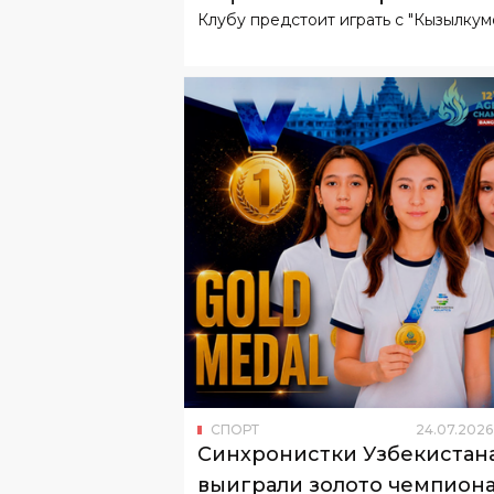
СПОРТ
24
.
07
.
2026
Синхронистки Узбекистан
выиграли золото чемпиона
Азии по водным видам сп
Победителями стали три девушки.