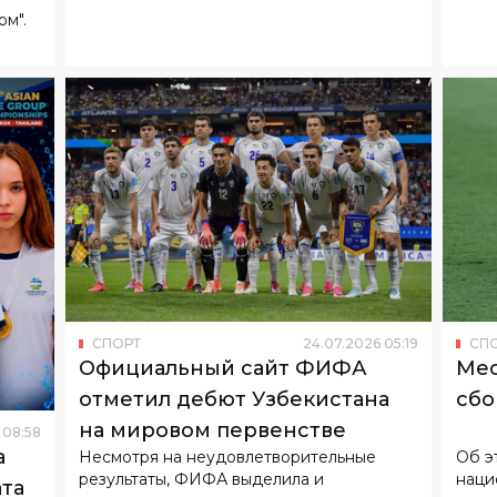
СПОРТ
24
.
07
.
2026
05
:
19
СП
Официальный сайт ФИФА
Мес
отметил дебют Узбекистана
сбо
на мировом первенстве
08
:
58
а
Несмотря на неудовлетворительные
Об э
результаты, ФИФА выделила и
наци
та
положительные моменты выступления
проигра
орта
команды.
по ф