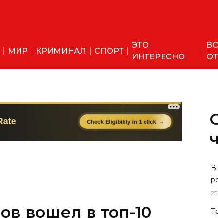
ЭТО
ВО
МИР
КРИМИНАЛ
СПОРТ
ИНТЕРЕСНО
ОТ
в вошел в топ-10
В
р
ые пропустят ЧМ-2022
25
Т
мы" и сборной Узбекистана Элдор