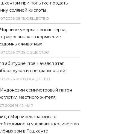
ашкентом при попытке продать
онну соляной кислоты
.
07
.
2026
08
:
18
,
ОБЩЕСТВО
 Чирчике умерла пенсионерка,
штрафованная за кормление
ездомных животных
.
07
.
2026
07
:
39
,
ОБЩЕСТВО
ля абитуриентов начался этап
ыбора вузов и специальностей
.
07
.
2026
06
:
03
,
ОБЩЕСТВО
 Индонезии семиметровый питон
роглотил местного жителя
07
.
2026
16
:
42
,
МИР
аида Мирзиёева заявила о
еобходимости увеличить количество
елёных зон в Ташкенте