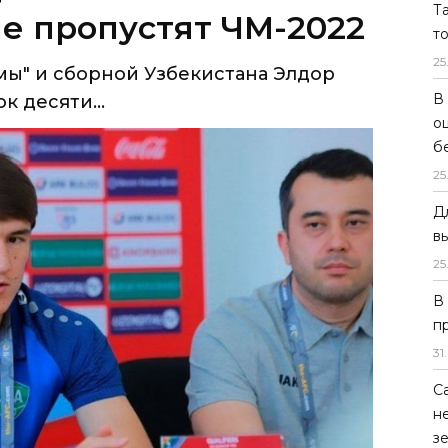
Т
 десяти...
т
25
В
о
б
25
Д
в
25
В
п
31
.
С
н
з