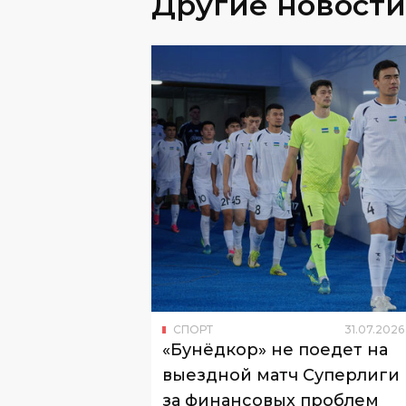
СПОРТ
31
.
07
.
2026
«Бунёдкор» не поедет на
выездной матч Суперлиги 
за финансовых проблем
Клубу предстоит играть с "Кызылкум