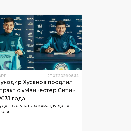
ОРТ
27
.
07
.
2026
08
:
54
укодир Хусанов продлил
тракт с «Манчестер Сити»
2031 года
удет выступать за команду до лета
года.