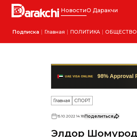
Новости
О Даракчи
Подписка
Главная
ПОЛИТИКА
ОБЩЕСТВО
Главная
СПОРТ
Поделиться
15
.
10
.
2022
14
:
18
Элдор Шомуродо
игроков, котор
Футболист итальянской "Ро