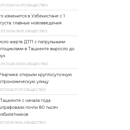
.
07
.
2026
04
:
37
,
ОБЩЕСТВО
то изменится в Узбекистане с 1
вгуста: главные нововведения
.
07
.
2026
06
:
19
,
ОБЩЕСТВО
исло жертв ДТП с патрульными
отоциклами в Ташкенте выросло до
вух
.
07
.
2026
06
:
50
,
ОБЩЕСТВО
 Чирчике открыли круглосуточную
астрономическую улицу
07
.
2026
17
:
07
,
ОБЩЕСТВО
 Ташкенте с начала года
штрафовали почти 80 тысяч
езбилетников
07
.
2026
16
:
54
,
ОБЩЕСТВО