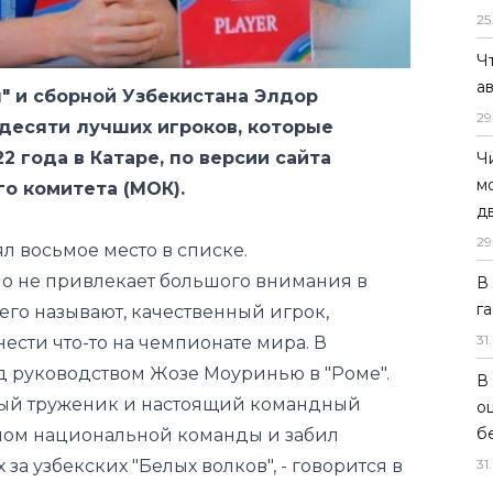
" и сборной Узбекистана Элдор
25
десяти лучших игроков, которые
Ч
2 года в Катаре, по версии
сайта
а
о комитета (МОК).
29
Ч
л восьмое место в списке.
м
о не привлекает большого внимания в
д
его называют, качественный игрок,
29
сти что-то на чемпионате мира. В
В
д руководством Жозе Моуринью в "Роме".
г
мый труженик и настоящий командный
31
.
аном национальной команды и забил
за узбекских "Белых волков", - говорится в
В
о
б
 норвежский форвард "Манчестер Сити"
31
.
едский нападающий "Милана" Златан