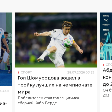
СП
Абд
СПОРТ
28
.
07
.
2026
03
:
25
кон
Гол Шомуродова вошел в
до 
тройку лучших на чемпионате
Он б
04
:
05
мира
2031 
Победителем стал гол защитника
сборной Кабо-Верде.
из-
ом".