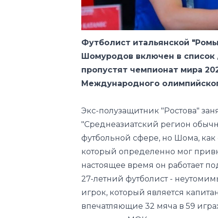
Футболист итальянской "Ромы
Шомуродов включен в список 
пропустят чемпионат мира 202
Международного олимпийског
Экс-полузащитник "Ростова" заня
"Среднеазиатский регион обычн
футбольной сфере, но Шома, как 
который определенно мог привне
настоящее время он работает по
27-летний футболист - неутоми
игрок, который является капит
впечатляющие 32 мяча в 59 играх 
материале МОК.
Первое место в рейтинге занял
Эрлинг Холанд, вторым стал шв