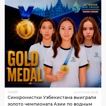
СПОРТ
24
.
07
.
2026
08
:
58
Синхронистки Узбекистана выиграли
золото чемпионата Азии по водным