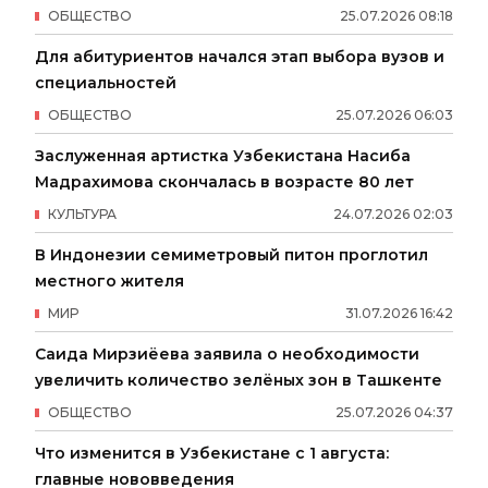
ОБЩЕСТВО
25
.
07
.
2026
08
:
18
Для абитуриентов начался этап выбора вузов и
специальностей
ОБЩЕСТВО
25
.
07
.
2026
06
:
03
Заслуженная артистка Узбекистана Насиба
Мадрахимова скончалась в возрасте 80 лет
КУЛЬТУРА
24
.
07
.
2026
02
:
03
В Индонезии семиметровый питон проглотил
местного жителя
МИР
31
.
07
.
2026
16
:
42
Саида Мирзиёева заявила о необходимости
увеличить количество зелёных зон в Ташкенте
ОБЩЕСТВО
25
.
07
.
2026
04
:
37
Что изменится в Узбекистане с 1 августа:
главные нововведения