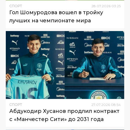
СПОРТ
28
.
07
.
2026
03
:
25
Гол Шомуродова вошел в тройку
лучших на чемпионате мира
СПОРТ
27
.
07
.
2026
08
:
54
Абдукодир Хусанов продлил контракт
с «Манчестер Сити» до 2031 года