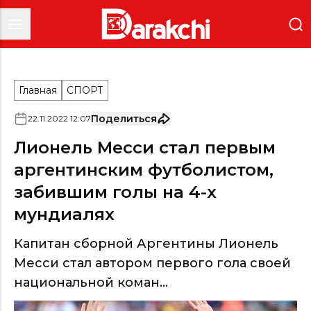
Главная
СПОРТ
Поделиться
22
.
11
.
2022
12
:
07
Лионель Месси стал первым
аргентинским футболистом,
забившим голы на 4-х
мундиалях
Капитан сборной Аргентины Лионель
Месси стал автором первого гола своей
национальной коман...