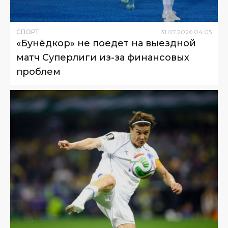
СПОРТ
31
.
07
.
2026
04
:
05
«Бунёдкор» не поедет на выездной
матч Суперлиги из-за финансовых
проблем