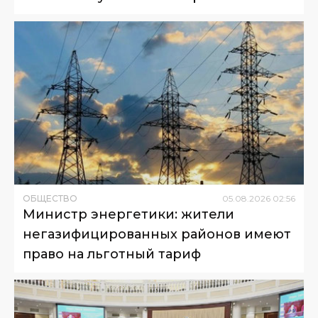
ОБЩЕСТВО
05
.
08
.
2026
02
:
56
Министр энергетики: жители
негазифицированных районов имеют
право на льготный тариф