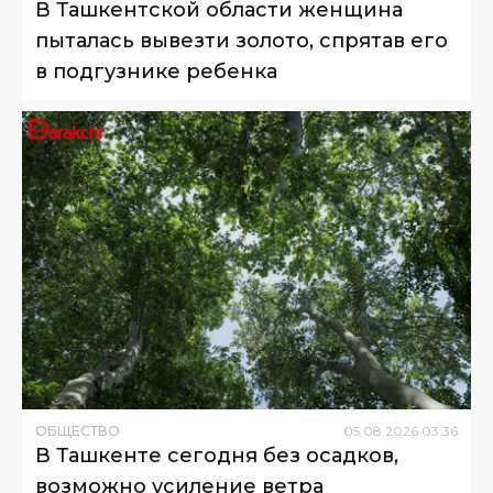
В Ташкентской области женщина
пыталась вывезти золото, спрятав его
в подгузнике ребенка
ОБЩЕСТВО
05
.
08
.
2026
03
:
36
В Ташкенте сегодня без осадков,
возможно усиление ветра