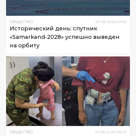
ОБЩЕСТВО
05
.
08
.
2026
06
:
55
Исторический день: спутник
«Samarkand-2028» успешно выведен
на орбиту
ОБЩЕСТВО
05
.
08
.
2026
06
:
47