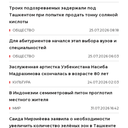
Троих подозреваемых задержали под
Ташкентом при попытке продать тонну соляной
кислоты
ОБЩЕСТВО
25
.
07
.
2026
08
:
18
Для абитуриентов начался этап выбора вузов и
специальностей
ОБЩЕСТВО
25
.
07
.
2026
06
:
03
Заслуженная артистка Узбекистана Насиба
Мадрахимова скончалась в возрасте 80 лет
КУЛЬТУРА
24
.
07
.
2026
02
:
03
В Индонезии семиметровый питон проглотил
местного жителя
МИР
31
.
07
.
2026
16
:
42
Саида Мирзиёева заявила о необходимости
увеличить количество зелёных зон в Ташкенте