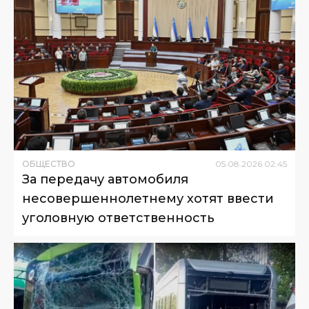
ОБЩЕСТВО
05
.
08
.
2026
02
:
45
За передачу автомобиля
несовершеннолетнему хотят ввести
уголовную ответственность