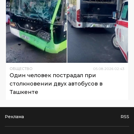
ОБЩЕСТВО
05
.
08
.
2026
02
:
43
Один человек пострадал при
столкновении двух автобусов в
Ташкенте
Реклама
RSS