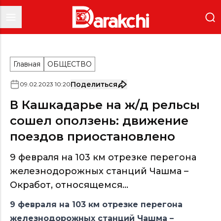
Главная
ОБЩЕСТВО
Поделиться
09
.
02
.
2023
10
:
20
В Кашкадарье на ж/д рельсы
сошел оползень: движение
поездов приостановлено
9 февраля на 103 км отрезке перегона
железнодорожных станций Чашма –
Окработ, относящемся...
9 февраля на 103 км отрезке перегона
железнодорожных станций Чашма –