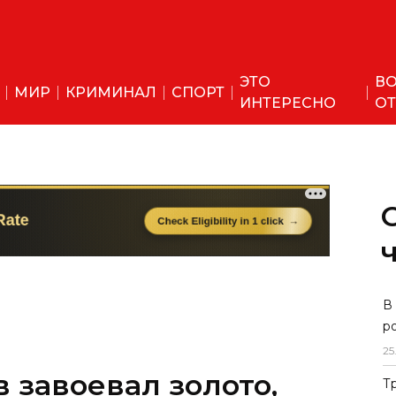
ЭТО
ВО
МИР
КРИМИНАЛ
СПОРТ
ИНТЕРЕСНО
ОТ
 завоевал золото,
В
р
на - бронзу:
25
 на первом этапе
Т