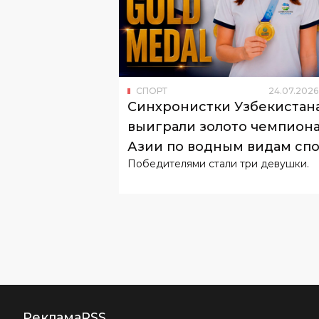
СПОРТ
24
.
07
.
2026
Синхронистки Узбекистан
выиграли золото чемпиона
Азии по водным видам сп
Победителями стали три девушки.
Реклама
RSS