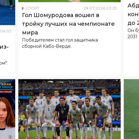
Он б
04
:
05
мира
2031 
Победителем стал гол защитника
сборной Кабо-Верде.
из-
ом".
СПОРТ
24
.
07
.
2026
05
:
19
СП
Официальный сайт ФИФА
Мес