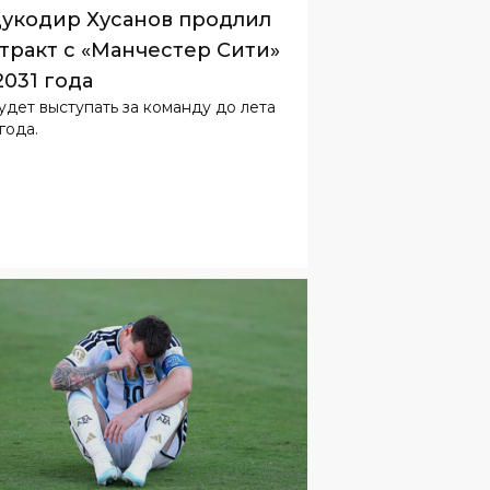
удет выступать за команду до лета
года.
ОРТ
21
.
07
.
2026
10
:
06
си завершил карьеру в