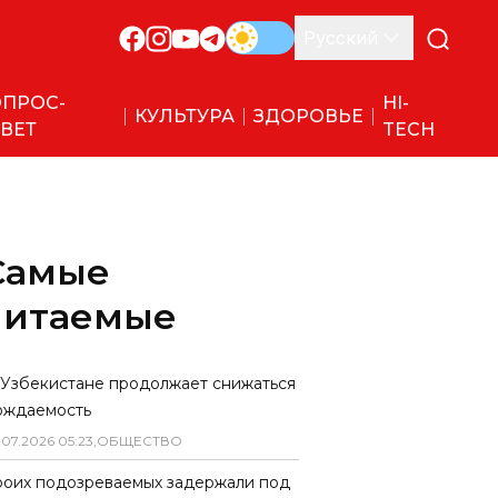
Русский
ПРОС-
HI-
КУЛЬТУРА
ЗДОРОВЬЕ
ВЕТ
TECH
Самые
читаемые
 Узбекистане продолжает снижаться
ождаемость
.
07
.
2026
05
:
23
,
ОБЩЕСТВО
роих подозреваемых задержали под