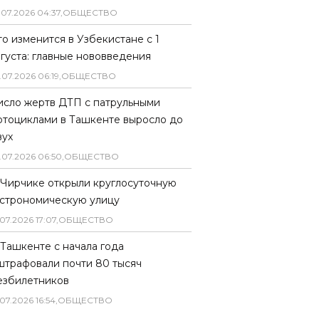
.
07
.
2026
04
:
37
,
ОБЩЕСТВО
то изменится в Узбекистане с 1
вгуста: главные нововведения
.
07
.
2026
06
:
19
,
ОБЩЕСТВО
исло жертв ДТП с патрульными
отоциклами в Ташкенте выросло до
вух
.
07
.
2026
06
:
50
,
ОБЩЕСТВО
 Чирчике открыли круглосуточную
астрономическую улицу
07
.
2026
17
:
07
,
ОБЩЕСТВО
 Ташкенте с начала года
штрафовали почти 80 тысяч
езбилетников
07
.
2026
16
:
54
,
ОБЩЕСТВО