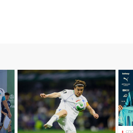
СП
Абд
СПОРТ
28
.
07
.
2026
03
:
25
кон
Гол Шомуродова вошел в
до 
тройку лучших на чемпионате