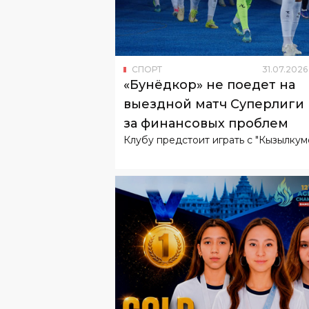
СПОРТ
31
.
07
.
2026
«Бунёдкор» не поедет на
выездной матч Суперлиги 
за финансовых проблем
Клубу предстоит играть с "Кызылкум