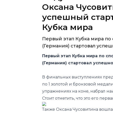
Кубка мира
Первый этап Кубка мира по
(Германия) стартовал успешн
Первый этап Кубка мира по сп
(Германия) стартовал успешн
В финальных выступлениях пред
по 1 золотой и бронзовой медал
упражнениях на коне, набрал н
Стоит отметить, что это его перв
Также Оксана Чусовитина вошла
Олимпийская чемпионка 1992 го
чемпионка мира, в этом упражн
пьедестала почёта.