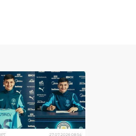
ОРТ
27
.
07
.
2026
08
:
54
укодир Хусанов продлил
тракт с «Манчестер Сити»
2031 года