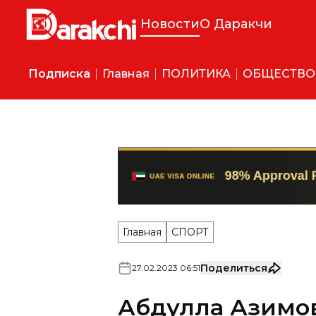
Новости
О Даракчи
Подписка
Главная
ПОЛИТИКА
ОБЩЕСТВО
Главная
СПОРТ
Поделиться
27
.
02
.
2023
06
:
51
Абдулла Азимов
Оксана Чусовити
успешный старт