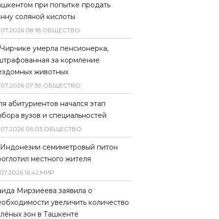
ашкентом при попытке продать
онну соляной кислоты
.
07
.
2026
08
:
18
,
ОБЩЕСТВО
 Чирчике умерла пенсионерка,
штрафованная за кормление
ездомных животных
.
07
.
2026
07
:
39
,
ОБЩЕСТВО
ля абитуриентов начался этап
ыбора вузов и специальностей
.
07
.
2026
06
:
03
,
ОБЩЕСТВО
 Индонезии семиметровый питон
роглотил местного жителя
07
.
2026
16
:
42
,
МИР
аида Мирзиёева заявила о
еобходимости увеличить количество
елёных зон в Ташкенте