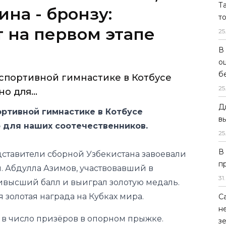
Т
т
25
 спортивной гимнастике в Котбусе
о для...
В
о
ортивной гимнастике в Котбусе
б
о для наших соотечественников.
25
Д
ставители сборной Узбекистана завоевали
в
и. Абдулла Азимов, участвовавший в
25
аивысший балл и выиграл золотую медаль.
В
ая золотая награда на Кубках мира.
п
 в число призёров в опорном прыжке.
31
.
да в командном первенстве, трехкратная
С
ении поднялась на третью ступень
н
з