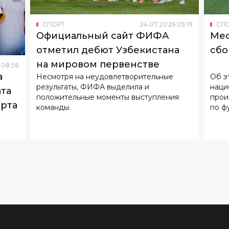
отметил дебют Узбекистана
сбо
на мировом первенстве
08
:
58
а
Несмотря на неудовлетворительные
Об э
результаты, ФИФА выделила и
наци
та
положительные моменты выступления
проигра
орта
команды.
по ф