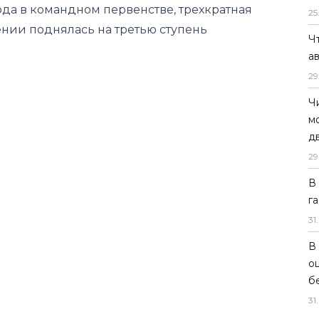
25
Ч
а
29
Ч
м
д
29
В
г
31
.
В
о
б
31
.