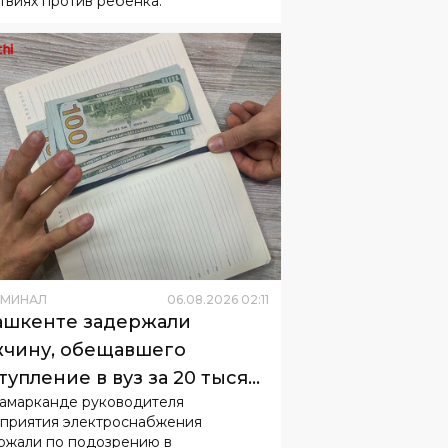
ИМИНАЛ
06
.
08
.
2026
02
:
11
ашкенте задержали
чину, обещавшего
тупление в вуз за 20 тысяч
Самарканде руководителя
ларов
приятия электроснабжения
ржали по подозрению в
гательстве взятки.