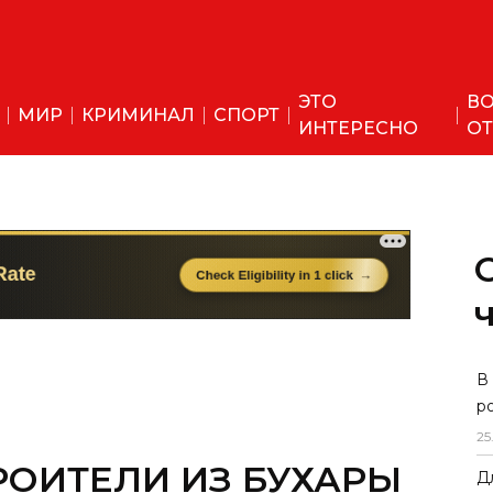
ЭТО
ВО
МИР
КРИМИНАЛ
СПОРТ
ИНТЕРЕСНО
ОТ
ОИТЕЛИ ИЗ БУХАРЫ
В
р
А СЧЕТ
25
Д