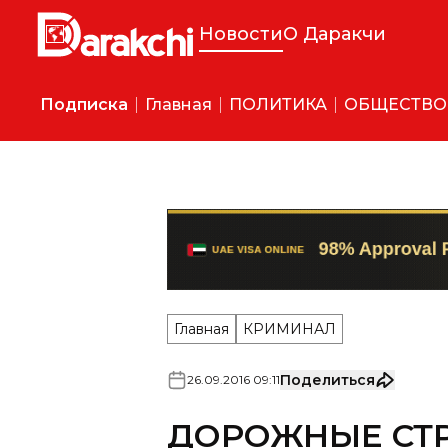
Новости
О Даракчи
Подписка
Главная
ПОЛИТИКА
ОБЩЕСТВО
Главная
КРИМИНАЛ
Поделиться
26
.
09
.
2016
09
:
11
ДОРОЖНЫЕ СТР
ОБОГАТИЛИСЬ З
ГОСБЮДЖЕТА