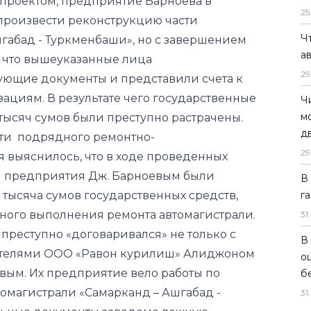
, что вышеуказанные лица
25
ующие документы и представили счета к
Ч
ациям. В результате чего государственные
а
 тысяч сумов были преступно растрачены.
29
сти подрядного ремонтно-
 выяснилось, что в ходе проведенных
Ч
м
м предприятия Дж. Барноевым были
д
 тысяча сумов государственных средств,
29
нного выполнения ремонта автомагистрали.
 преступно «договаривался» не только с
В
г
дителями ООО «Равон курилиш» Алиджоном
31
.
ым. Их предприятие вело работы по
омагистрали «Самарканд – Ашгабад -
В
льные документы заведомо ложную
о
б
сначала ограбила государство на сумму в
31
.
 а через некоторое время, повторив таким