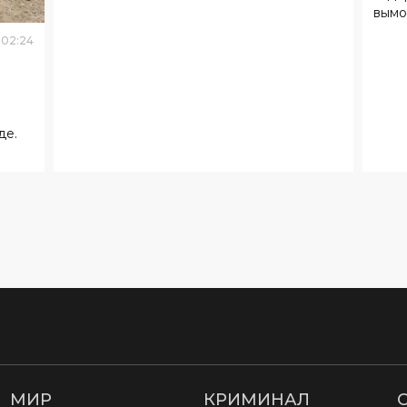
де.
МИР
КРИМИНАЛ