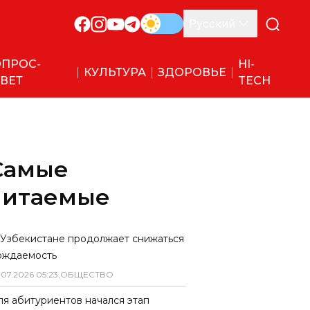
Русский
ПРОС-
HI-
КУЛЬТУРА
ЗДОРОВЬЕ
ВЕТ
TECH
Самые
читаемые
 Узбекистане продолжает снижаться
ождаемость
.
07
.
2026
05
:
23
,
ОБЩЕСТВО
ля абитуриентов начался этап