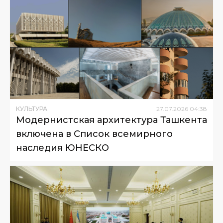
КУЛЬТУРА
27
.
07
.
2026
04
:
38
Модернистская архитектура Ташкента
включена в Список всемирного
наследия ЮНЕСКО