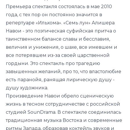
Премьера спектакля состоялась в мае 2010
года, с тех пор он постоянно значится в
репертуаре «Ильхома». «Семь лун» Алишера
Навои - это поэтическая суфийская притча о
таинственном балансе славы и бесславия,
величия и унижения, о шахе, все имевшем и
все потерявшем из-за своей царственной
гордыни. Это спектакль про трагедию
завышенных желаний, про то, что властолюбие
есть паранойя, ранящая лирическую душу -
душу художника.
Произведение Навои обрело сценическую
жизнь в тесном сотрудничестве с российской
студией SounDrama. В спектакле соединилась
традиционная музыка Востока и современные
ритмы Запада, образовав коктейль звуков и