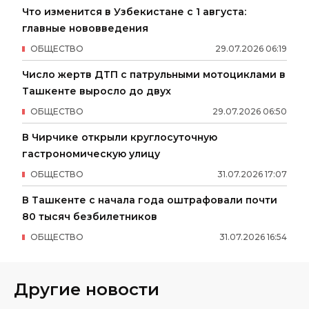
Что изменится в Узбекистане с 1 августа:
главные нововведения
ОБЩЕСТВО
29
.
07
.
2026
06
:
19
Число жертв ДТП с патрульными мотоциклами в
Ташкенте выросло до двух
ОБЩЕСТВО
29
.
07
.
2026
06
:
50
В Чирчике открыли круглосуточную
гастрономическую улицу
ОБЩЕСТВО
31
.
07
.
2026
17
:
07
В Ташкенте с начала года оштрафовали почти
80 тысяч безбилетников
ОБЩЕСТВО
31
.
07
.
2026
16
:
54
Другие новости