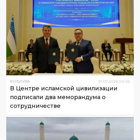
КУЛЬТУРА
31
.
07
.
2026
04
:
03
В Центре исламской цивилизации
подписали два меморандума о
сотрудничестве