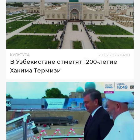
КУЛЬТУРА
29
.
07
.
2026
04
:
10
В Узбекистане отметят 1200-летие
Хакима Термизи