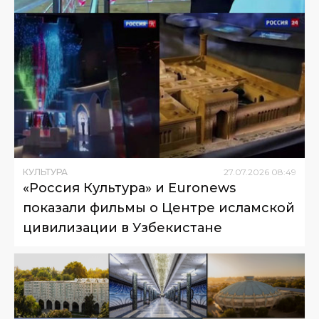
КУЛЬТУРА
27
.
07
.
2026
08
:
49
«Россия Культура» и Euronews
показали фильмы о Центре исламской
цивилизации в Узбекистане