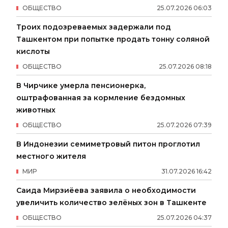
ОБЩЕСТВО
25
.
07
.
2026
06
:
03
Троих подозреваемых задержали под
Ташкентом при попытке продать тонну соляной
кислоты
ОБЩЕСТВО
25
.
07
.
2026
08
:
18
В Чирчике умерла пенсионерка,
оштрафованная за кормление бездомных
животных
ОБЩЕСТВО
25
.
07
.
2026
07
:
39
В Индонезии семиметровый питон проглотил
местного жителя
МИР
31
.
07
.
2026
16
:
42
Саида Мирзиёева заявила о необходимости
увеличить количество зелёных зон в Ташкенте
ОБЩЕСТВО
25
.
07
.
2026
04
:
37