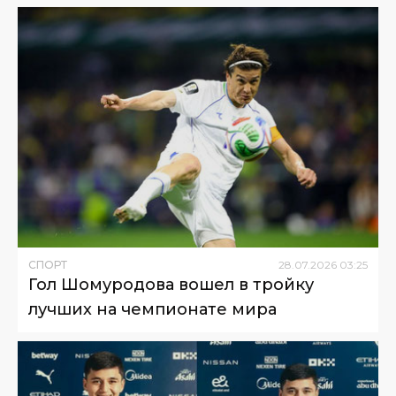
СПОРТ
28
.
07
.
2026
03
:
25
Гол Шомуродова вошел в тройку
лучших на чемпионате мира