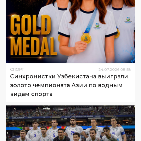
СПОРТ
24
.
07
.
2026
08
:
58
Синхронистки Узбекистана выиграли
золото чемпионата Азии по водным
видам спорта