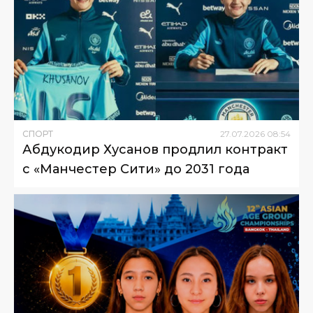
СПОРТ
27
.
07
.
2026
08
:
54
Абдукодир Хусанов продлил контракт
с «Манчестер Сити» до 2031 года