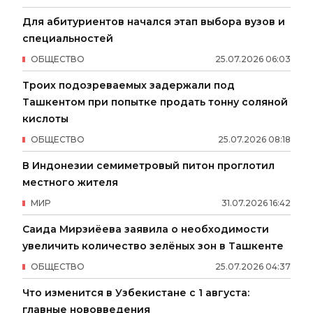
Для абитуриентов начался этап выбора вузов и
специальностей
ОБЩЕСТВО
25
.
07
.
2026
06
:
03
Троих подозреваемых задержали под
Ташкентом при попытке продать тонну соляной
кислоты
ОБЩЕСТВО
25
.
07
.
2026
08
:
18
В Индонезии семиметровый питон проглотил
местного жителя
МИР
31
.
07
.
2026
16
:
42
Саида Мирзиёева заявила о необходимости
увеличить количество зелёных зон в Ташкенте
ОБЩЕСТВО
25
.
07
.
2026
04
:
37
Что изменится в Узбекистане с 1 августа:
главные нововведения