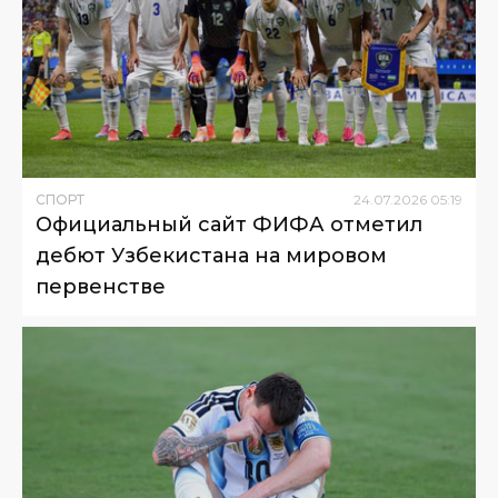
СПОРТ
24
.
07
.
2026
05
:
19
Официальный сайт ФИФА отметил
дебют Узбекистана на мировом
первенстве