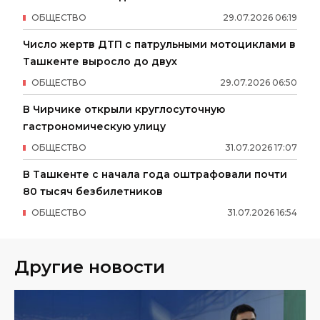
ОБЩЕСТВО
29
.
07
.
2026
06
:
19
Число жертв ДТП с патрульными мотоциклами в
Ташкенте выросло до двух
ОБЩЕСТВО
29
.
07
.
2026
06
:
50
В Чирчике открыли круглосуточную
гастрономическую улицу
ОБЩЕСТВО
31
.
07
.
2026
17
:
07
В Ташкенте с начала года оштрафовали почти
80 тысяч безбилетников
ОБЩЕСТВО
31
.
07
.
2026
16
:
54
Другие новости