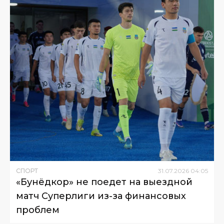
СПОРТ
31
.
07
.
2026
04
:
05
«Бунёдкор» не поедет на выездной
матч Суперлиги из-за финансовых
проблем