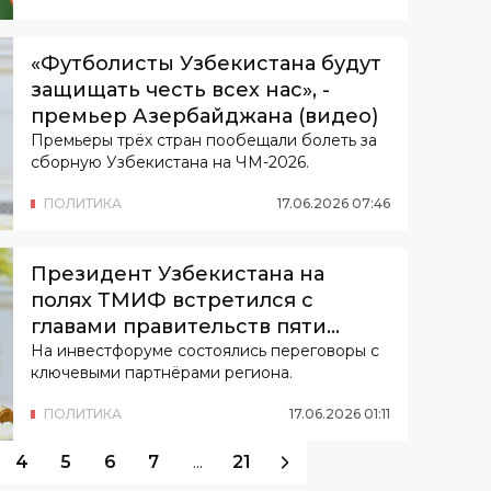
«Футболисты Узбекистана будут
защищать честь всех нас», -
премьер Азербайджана (видео)
Премьеры трёх стран пообещали болеть за
сборную Узбекистана на ЧМ-2026.
ПОЛИТИКА
17
.
06
.
2026
07
:
46
Президент Узбекистана на
полях ТМИФ встретился с
главами правительств пяти
государств
На инвестфоруме состоялись переговоры с
ключевыми партнёрами региона.
ПОЛИТИКА
17
.
06
.
2026
01
:
11
4
5
6
7
...
21