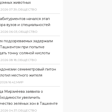
домных животных
.
2026
07
:
39
,
ОБЩЕСТВО
абитуриентов начался этап
ора вузов и специальностей
.
2026
06
:
03
,
ОБЩЕСТВО
их подозреваемых задержали
 Ташкентом при попытке
ать тонну соляной кислоты
.
2026
08
:
18
,
ОБЩЕСТВО
ндонезии семиметровый питон
глотил местного жителя
2026
16
:
42
,
МИР
да Мирзиёева заявила о
бходимости увеличить
чество зелёных зон в Ташкенте
.
2026
04
:
37
,
ОБЩЕСТВО