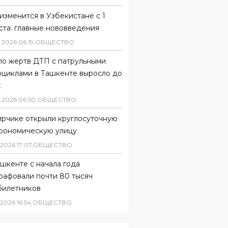
изменится в Узбекистане с 1
ста: главные нововведения
.
2026
06
:
19
,
ОБЩЕСТВО
ло жертв ДТП с патрульными
оциклами в Ташкенте выросло до
х
.
2026
06
:
50
,
ОБЩЕСТВО
ирчике открыли круглосуточную
трономическую улицу
2026
17
:
07
,
ОБЩЕСТВО
шкенте с начала года
рафовали почти 80 тысяч
билетников
2026
16
:
54
,
ОБЩЕСТВО