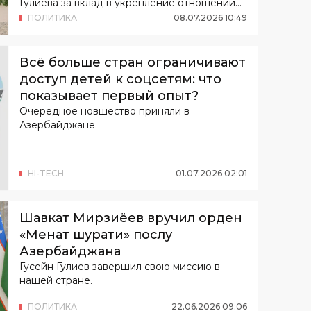
Гулиева за вклад в укрепление отношений
стратегического партнерства и
ПОЛИТИКА
08
.
07
.
2026
10
:
49
союзничества.
Всё больше стран ограничивают
доступ детей к соцсетям: что
показывает первый опыт?
Очередное новшество приняли в
Азербайджане.
HI-TECH
01
.
07
.
2026
02
:
01
Шавкат Мирзиёев вручил орден
«Меҳнат шуҳрати» послу
Азербайджана
Гусейн Гулиев завершил свою миссию в
нашей стране.
ПОЛИТИКА
22
.
06
.
2026
09
:
06