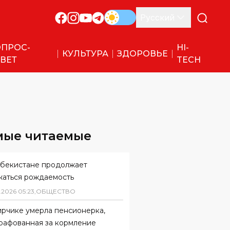
Русский
ПРОС-
HI-
КУЛЬТУРА
ЗДОРОВЬЕ
ВЕТ
TECH
мые читаемые
збекистане продолжает
жаться рождаемость
.
2026
05
:
23
,
ОБЩЕСТВО
ирчике умерла пенсионерка,
рафованная за кормление