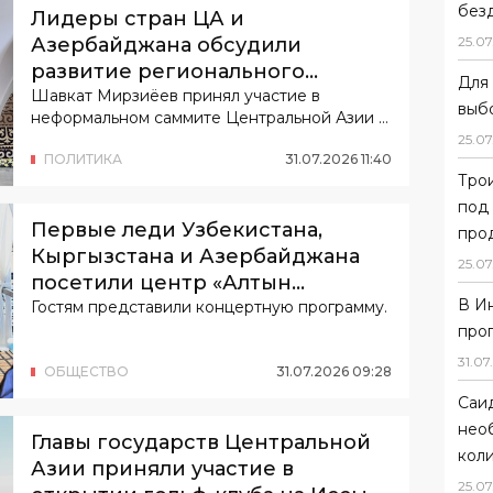
без
Лидеры стран ЦА и
25
.
07
Азербайджана обсудили
развитие регионального
Для 
сотрудничества
Шавкат Мирзиёев принял участие в
выб
неформальном саммите Центральной Азии и
Азербайджана.
25
.
07
ПОЛИТИКА
31
.
07
.
2026
11
:
40
Тро
под
Первые леди Узбекистана,
прод
Кыргызстана и Азербайджана
25
.
07
посетили центр «Алтын
В И
Балалык»
Гостям представили концертную программу.
про
31
.
07
.
ОБЩЕСТВО
31
.
07
.
2026
09
:
28
Саи
нео
Главы государств Центральной
коли
Азии приняли участие в
25
.
07