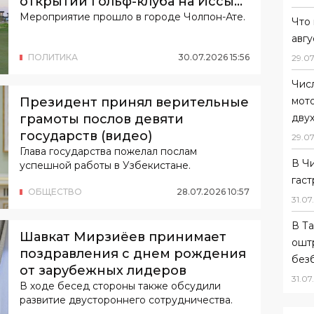
открытии гольф-клуба на Иссык-
Куле
Мероприятие прошло в городе Чолпон-Ате.
Что 
авгу
ПОЛИТИКА
30
.
07
.
2026
15
:
56
29
.
07
Чис
Президент принял верительные
мот
грамоты послов девяти
дву
государств (видео)
29
.
07
Глава государства пожелал послам
В Ч
успешной работы в Узбекистане.
гас
ОБЩЕСТВО
28
.
07
.
2026
10
:
57
31
.
07
.
В Та
Шавкат Мирзиёев принимает
ошт
поздравления с днем рождения
без
от зарубежных лидеров
31
.
07
.
В ходе бесед стороны также обсудили
развитие двустороннего сотрудничества.