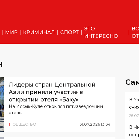
ЭТО
ВО
МИР
КРИМИНАЛ
СПОРТ
ИНТЕРЕСНО
ОТ
н
Са
Лидеры стран Центральной
Азии приняли участие в
открытии отеля «Баку»
В У
На Иссык-Куле открылся пятизвездочный
сни
отель.
25
.
07
ОБЩЕСТВО
31
.
07
.
2026
13
:
34
В Ч
ошт