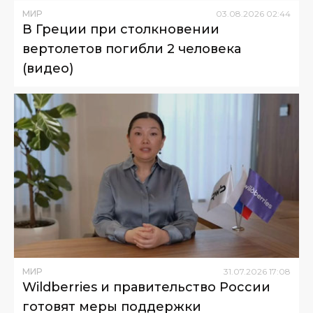
МИР
03
.
08
.
2026
02
:
44
В Греции при столкновении
вертолетов погибли 2 человека
(видео)
МИР
31
.
07
.
2026
17
:
08
Wildberries и правительство России
готовят меры поддержки