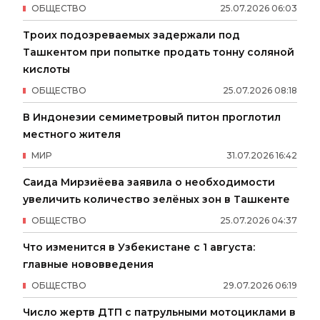
ОБЩЕСТВО
25
.
07
.
2026
06
:
03
Троих подозреваемых задержали под
Ташкентом при попытке продать тонну соляной
кислоты
ОБЩЕСТВО
25
.
07
.
2026
08
:
18
В Индонезии семиметровый питон проглотил
местного жителя
МИР
31
.
07
.
2026
16
:
42
Саида Мирзиёева заявила о необходимости
увеличить количество зелёных зон в Ташкенте
ОБЩЕСТВО
25
.
07
.
2026
04
:
37
Что изменится в Узбекистане с 1 августа:
главные нововведения
ОБЩЕСТВО
29
.
07
.
2026
06
:
19
Число жертв ДТП с патрульными мотоциклами в