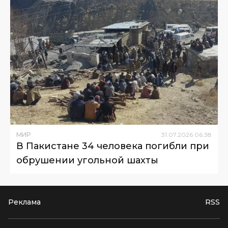
МИР
31
.
07
.
2026
06
:
38
В Пакистане 34 человека погибли при
обрушении угольной шахты
Реклама
RSS