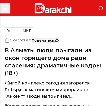
Главная
МИР
Поделиться
01
.
08
.
2023
13
:
12
В Алматы люди прыгали из
окон горящего дома ради
спасения: драматичные кадры
(18+)
Жилой комплекс сегодня загорелся
&nbsp;в алматинском микрорайоне
"Аккент". Люди выпрыгивал...
Жилой комплекс сегодня загорелся в