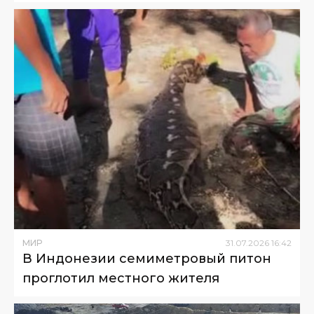
МИР
31
.
07
.
2026
16
:
42
В Индонезии семиметровый питон
проглотил местного жителя