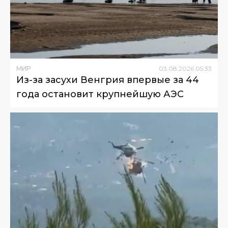
МИР
03
.
08
.
2026
05
:
33
Из-за засухи Венгрия впервые за 44
года остановит крупнейшую АЭС