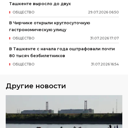
Ташкенте выросло до двух
ОБЩЕСТВО
29
.
07
.
2026
06
:
50
В Чирчике открыли круглосуточную
гастрономическую улицу
ОБЩЕСТВО
31
.
07
.
2026
17
:
07
В Ташкенте с начала года оштрафовали почти
80 тысяч безбилетников
ОБЩЕСТВО
31
.
07
.
2026
16
:
54
Другие новости