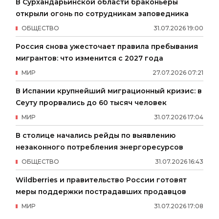
В Сурхандарьинской области браконьеры
открыли огонь по сотрудникам заповедника
ОБЩЕСТВО
31
.
07
.
2026
19
:
00
Россия снова ужесточает правила пребывания
мигрантов: что изменится с 2027 года
МИР
27
.
07
.
2026
07
:
21
В Испании крупнейший миграционный кризис: в
Сеуту прорвались до 60 тысяч человек
МИР
31
.
07
.
2026
17
:
04
В столице начались рейды по выявлению
незаконного потребления энергоресурсов
ОБЩЕСТВО
31
.
07
.
2026
16
:
43
Wildberries и правительство России готовят
меры поддержки пострадавших продавцов
МИР
31
.
07
.
2026
17
:
08