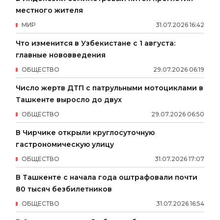
местного жителя
МИР
31
.
07
.
2026
16
:
42
Что изменится в Узбекистане с 1 августа:
главные нововведения
ОБЩЕСТВО
29
.
07
.
2026
06
:
19
Число жертв ДТП с патрульными мотоциклами в
Ташкенте выросло до двух
ОБЩЕСТВО
29
.
07
.
2026
06
:
50
В Чирчике открыли круглосуточную
гастрономическую улицу
ОБЩЕСТВО
31
.
07
.
2026
17
:
07
В Ташкенте с начала года оштрафовали почти
80 тысяч безбилетников
ОБЩЕСТВО
31
.
07
.
2026
16
:
54