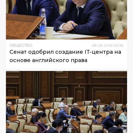
ОБЩЕСТВО
08
.
08
.
2026
06
:
38
Сенат одобрил создание IT-центра на
основе английского права