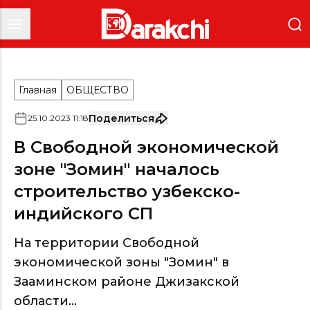
Главная
ОБЩЕСТВО
Поделиться
25
.
10
.
2023
11
:
18
В Свободной экономической
зоне "Зомин" началось
строительство узбекско-
индийского СП
На территории Свободной
экономической зоны "Зомин" в
Зааминском районе Джизакской
области...