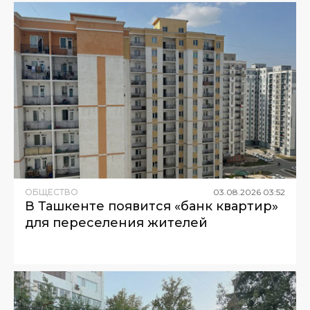
ОБЩЕСТВО
03
.
08
.
2026
03
:
52
В Ташкенте появится «банк квартир»
для переселения жителей