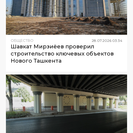
ОБЩЕСТВО
28
.
07
.
2026
03
:
34
Шавкат Мирзиёев проверил
строительство ключевых объектов
Нового Ташкента