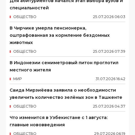
Для абитуриентов начался этап выбора вузов и
специальностей
ОБЩЕСТВО
25
.
07
.
2026
06
:
03
В Чирчике умерла пенсионерка,
оштрафованная за кормление бездомных
животных
ОБЩЕСТВО
25
.
07
.
2026
07
:
39
В Индонезии семиметровый питон проглотил
местного жителя
МИР
31
.
07
.
2026
16
:
42
Саида Мирзиёева заявила о необходимости
увеличить количество зелёных зон в Ташкенте
ОБЩЕСТВО
25
.
07
.
2026
04
:
37
Что изменится в Узбекистане с 1 августа:
главные нововведения
ОБЩЕСТВО
29
.
07
.
2026
06
:
19