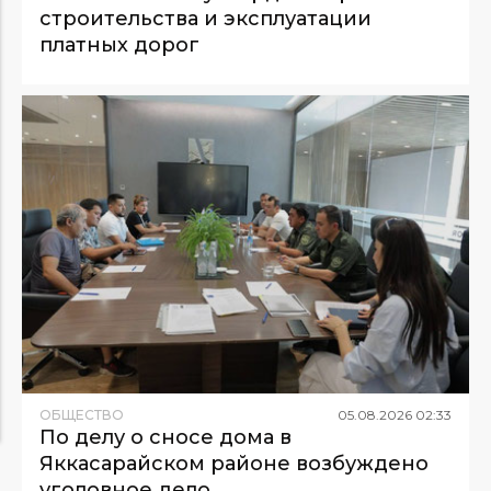
строительства и эксплуатации
платных дорог
ОБЩЕСТВО
05
.
08
.
2026
02
:
33
По делу о сносе дома в
Яккасарайском районе возбуждено
уголовное дело