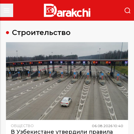
Строительство
ОБЩЕСТВО
06
.
08
.
2026
10
:
40
В Узбекистане утвердили правила