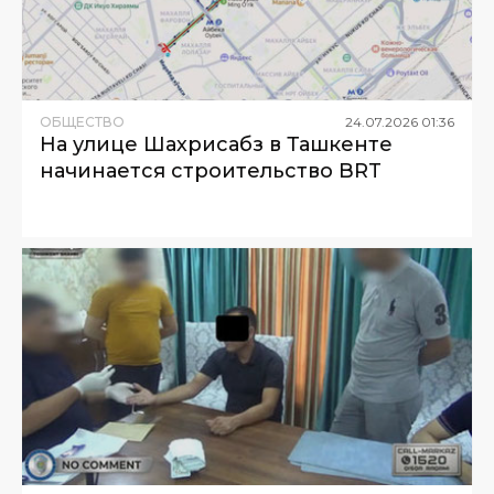
ОБЩЕСТВО
24
.
07
.
2026
01
:
36
На улице Шахрисабз в Ташкенте
начинается строительство BRT