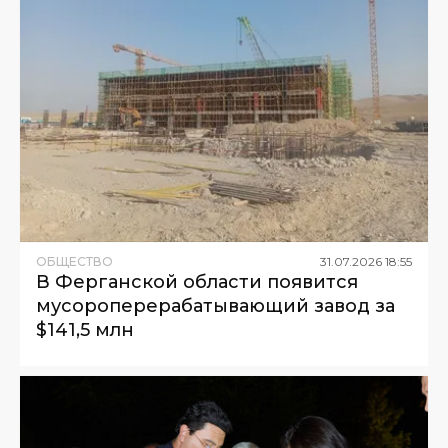
ОБЩЕСТВО
31
.
07
.
2026
18
:
55
В Ферганской области появится
мусороперерабатывающий завод за
$141,5 млн