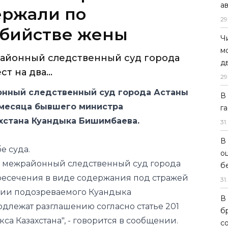
а
ержали по
29
убийстве жены
Ч
м
айонный следственный суд города
д
 на два...
29
нный следственный суд города Астаны
В
 месяца бывшего министра
г
хстана Куандыка Бишимбаева.
31
.
В
е суда.
о
й межрайонный следственный суд города
б
ресечения в виде содержания под стражей
31
.
нии подозреваемого Куандыка
В
длежат разглашению согласно статье 201
б
а Казахстана", - говорится в сообщении.
с