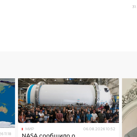
31
.
МИР
06
.
08
.
2026
10
:
52
26
11
:
18
NASA сообщило о