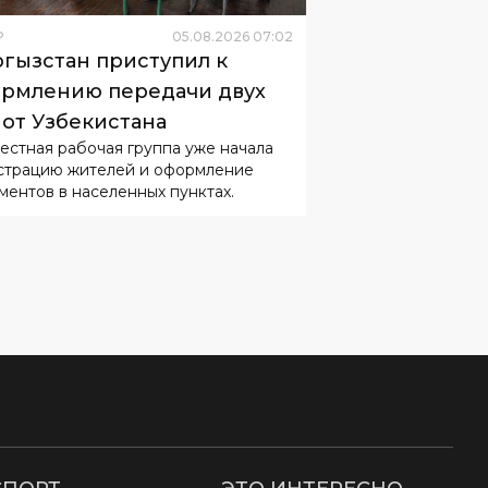
Р
05
.
08
.
2026
07
:
02
гызстан приступил к
рмлению передачи двух
 от Узбекистана
естная рабочая группа уже начала
страцию жителей и оформление
ментов в населенных пунктах.