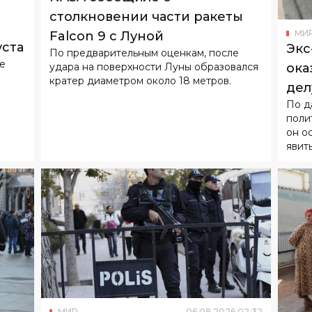
столкновении части ракеты
МИ
Falcon 9 с Луной
уста
Экс
По предварительным оценкам, после
не
удара на поверхности Луны образовался
ока
кратер диаметром около 18 метров.
дел
По д
над
поли
он о
явит
МИР
06
.
08
.
2026
02
:
32