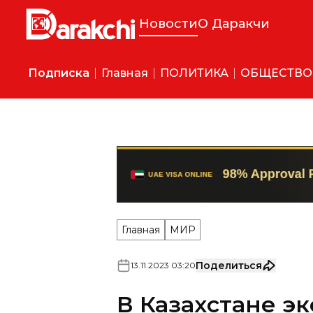
Новости
О Даракчи
Подписка
Главная
ПОЛИТИКА
ОБЩЕСТВО
Главная
МИР
Поделиться
13
.
11
.
2023
03
:
20
В Казахстане э