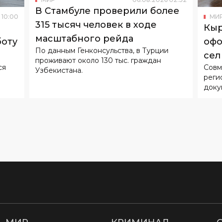
В Стамбуле проверили более
10
:
00
МИ
315 тысяч человек в ходе
Кыр
масштабного рейда
боту
офо
По данным Генконсульства, в Турции
сел
проживают около 130 тыс. граждан
ся
Совм
Узбекистана.
реги
доку