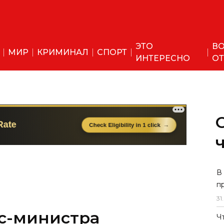
ЭТО
ВО
МИР
КРИМИНАЛ
СПОРТ
ИНТЕРЕСНО
ОТ
В
п
31
.
кс-министра
Ч