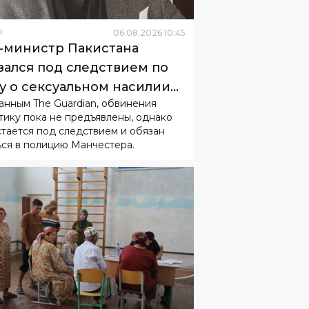
Р
06
.
08
.
2026
10
:
45
-министр Пакистана
зался под следствием по
у о сексуальном насилии
анным The Guardian, обвинения
 детьми
тику пока не предъявлены, однако
стается под следствием и обязан
ься в полицию Манчестера.