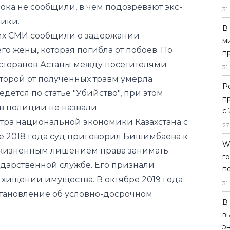
ока не сообщили, в чем подозревают экс-
31
.
ики.
В
ких СМИ сообщили о задержании
м
го жены, которая погибла от побоев. По
п
сторанов Астаны между посетителями
31
.
которой от полученных травм умерла
Р
дется по статье "Убийство", при этом
п
в полиции не назвали.
с
ра национальной экономики Казахстана с
27
рте 2018 года суд приговорил Бишимбаева к
W
ожизненным лишением права занимать
г
дарственной службе. Его признали
п
 хищении имущества. В октябре 2019 года
31
.
тановление об условно-досрочном
В
в
э