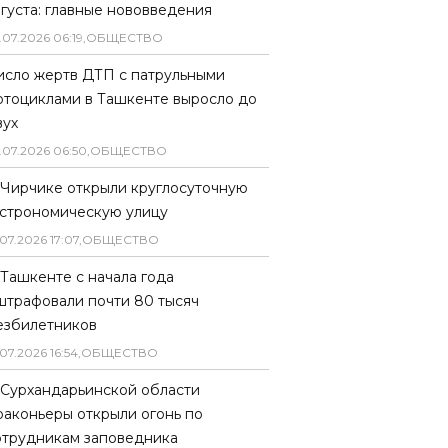
вгуста: главные нововведения
.
07
.
2026
06
:
19
,
ОБЩЕСТВО
исло жертв ДТП с патрульными
отоциклами в Ташкенте выросло до
вух
.
07
.
2026
06
:
50
,
ОБЩЕСТВО
 Чирчике открыли круглосуточную
астрономическую улицу
07
.
2026
17
:
07
,
ОБЩЕСТВО
 Ташкенте с начала года
штрафовали почти 80 тысяч
езбилетников
07
.
2026
16
:
54
,
ОБЩЕСТВО
 Сурхандарьинской области
раконьеры открыли огонь по
отрудникам заповедника