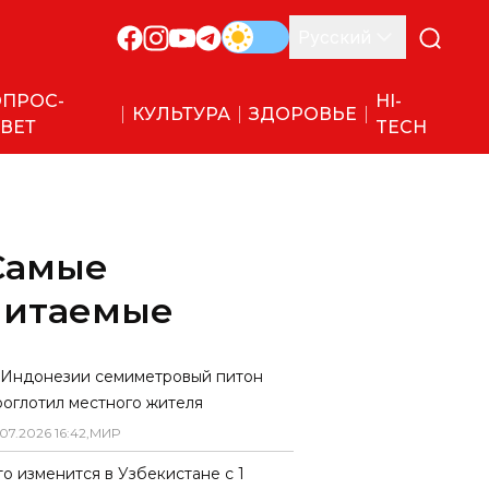
Русский
ПРОС-
HI-
КУЛЬТУРА
ЗДОРОВЬЕ
ВЕТ
TECH
Самые
читаемые
 Индонезии семиметровый питон
роглотил местного жителя
07
.
2026
16
:
42
,
МИР
то изменится в Узбекистане с 1