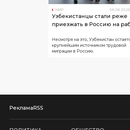
МИР
06
.
08
.
2026
Узбекистанцы стали реже
приезжать в Россию на ра
Несмотря на это, Узбекистан остает
крупнейшим источником трудовой
миграции в Россию.
Реклама
RSS