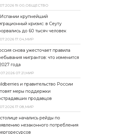
07
.
2026
19
:
00
,
ОБЩЕСТВО
 Испании крупнейший
играционный кризис: в Сеуту
рорвались до 60 тысяч человек
07
.
2026
17
:
04
,
МИР
оссия снова ужесточает правила
ребывания мигрантов: что изменится
 2027 года
.
07
.
2026
07
:
21
,
МИР
ildberries и правительство России
отовят меры поддержки
острадавших продавцов
07
.
2026
17
:
08
,
МИР
 столице начались рейды по
ыявлению незаконного потребления
нергоресурсов