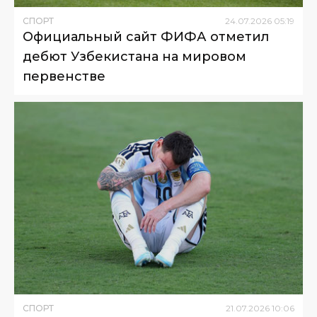
СПОРТ
24
.
07
.
2026
05
:
19
Официальный сайт ФИФА отметил
дебют Узбекистана на мировом
первенстве
СПОРТ
21
.
07
.
2026
10
:
06