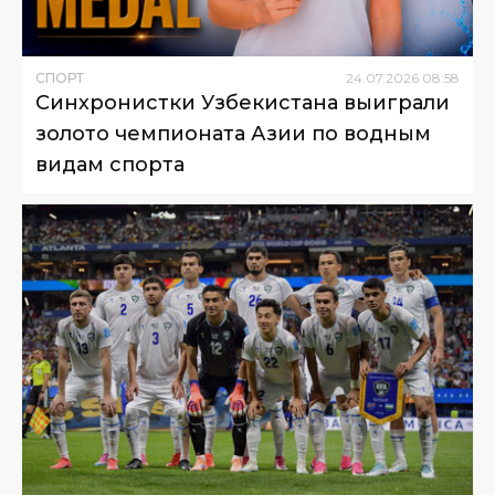
СПОРТ
24
.
07
.
2026
08
:
58
Синхронистки Узбекистана выиграли
золото чемпионата Азии по водным
видам спорта