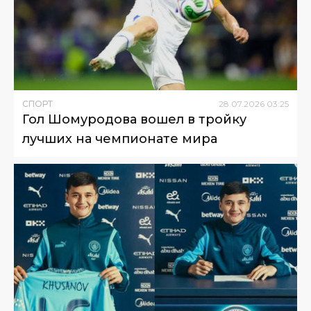
СПОРТ
28
.
07
.
2026
03
:
25
Гол Шомуродова вошел в тройку
лучших на чемпионате мира