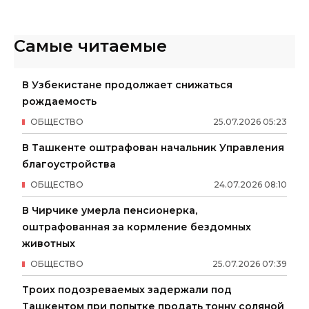
Самые читаемые
В Узбекистане продолжает снижаться
рождаемость
ОБЩЕСТВО
25
.
07
.
2026
05
:
23
В Ташкенте оштрафован начальник Управления
благоустройства
ОБЩЕСТВО
24
.
07
.
2026
08
:
10
В Чирчике умерла пенсионерка,
оштрафованная за кормление бездомных
животных
ОБЩЕСТВО
25
.
07
.
2026
07
:
39
Троих подозреваемых задержали под
Ташкентом при попытке продать тонну соляной