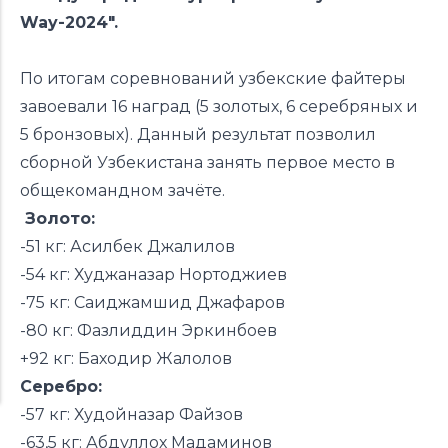
Way-2024".
По итогам соревнований узбекские файтеры
завоевали 16 наград (5 золотых, 6 серебряных и
5 бронзовых). Данный результат позволил
сборной Узбекистана занять первое место в
общекомандном зачёте.
Золото:
-51 кг: Асилбек Джалилов
-54 кг: Худжаназар Нортоджиев
-75 кг: Саиджамшид Джафаров
-80 кг: Фазлиддин Эркинбоев
+92 кг: Баходир Жалолов
Серебро:
-57 кг: Худойназар Файзов
-63,5 кг: Абдуллох Мадаминов