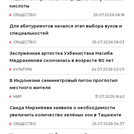
кислоты
ОБЩЕСТВО
25
.
07
.
2026
08
:
18
Для абитуриентов начался этап выбора вузов и
специальностей
ОБЩЕСТВО
25
.
07
.
2026
06
:
03
Заслуженная артистка Узбекистана Насиба
Мадрахимова скончалась в возрасте 80 лет
КУЛЬТУРА
24
.
07
.
2026
02
:
03
В Индонезии семиметровый питон проглотил
местного жителя
МИР
31
.
07
.
2026
16
:
42
Саида Мирзиёева заявила о необходимости
увеличить количество зелёных зон в Ташкенте
ОБЩЕСТВО
25
.
07
.
2026
04
:
37