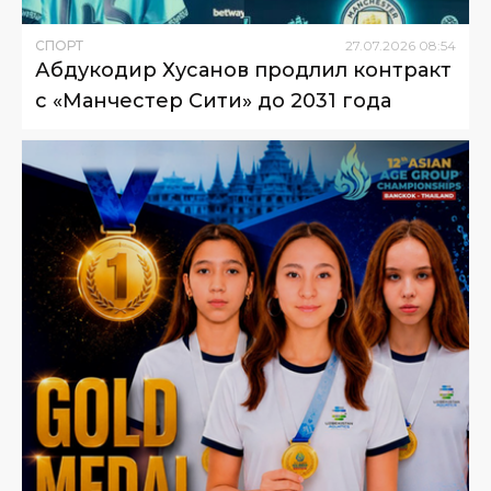
СПОРТ
27
.
07
.
2026
08
:
54
Абдукодир Хусанов продлил контракт
с «Манчестер Сити» до 2031 года