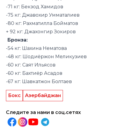
-71 кг: Бекзод Хамидов
-75 кг: Джавохир Умматалиев
-80 кг: Рахматилла Бойматов
+ 92 кг: Джахонгир Зокиров
Бронза:
-54 кг: Шахина Нематова
-48 кг: Шодиёржон Меликузиев
-60 кг: Саят Ильясов
-60 кг: Бахтиёр Асадов
-67 кг: Шавкатжон Болтаев
Бокс
Азербайджан
Следите за нами в соц.сетях