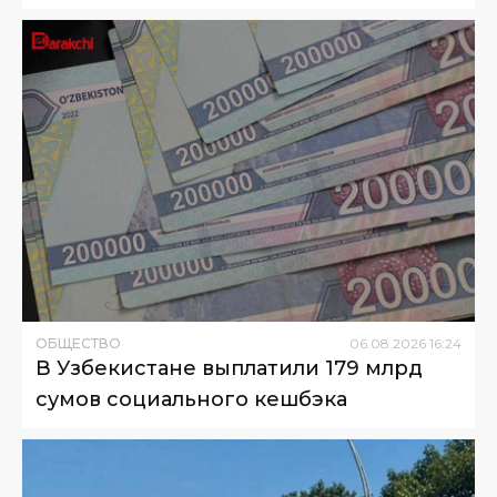
ОБЩЕСТВО
06
.
08
.
2026
16
:
24
В Узбекистане выплатили 179 млрд
сумов социального кешбэка