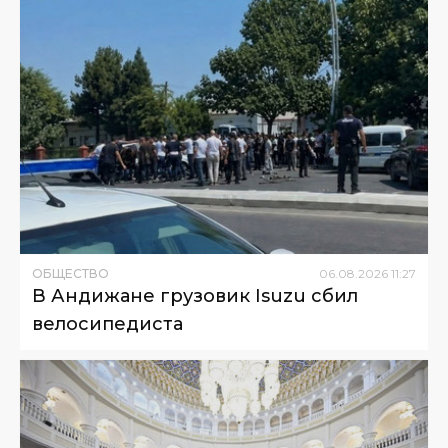
ОБЩЕСТВО
06
.
08
.
2026
11
:
27
В Андижане грузовик Isuzu сбил
велосипедиста