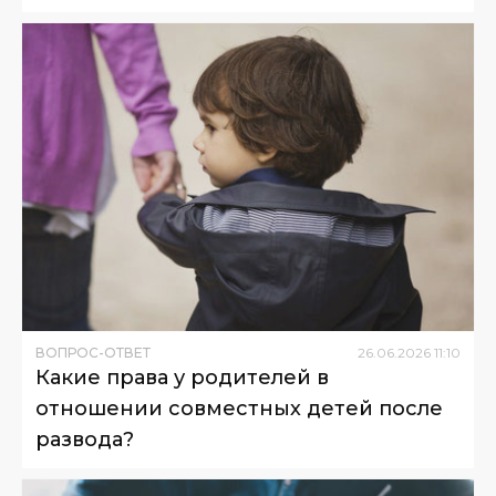
ВОПРОС-ОТВЕТ
26
.
06
.
2026
11
:
10
Какие права у родителей в
отношении совместных детей после
развода?