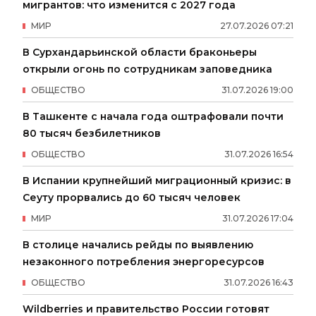
мигрантов: что изменится с 2027 года
МИР
27
.
07
.
2026
07
:
21
В Сурхандарьинской области браконьеры
открыли огонь по сотрудникам заповедника
ОБЩЕСТВО
31
.
07
.
2026
19
:
00
В Ташкенте с начала года оштрафовали почти
80 тысяч безбилетников
ОБЩЕСТВО
31
.
07
.
2026
16
:
54
В Испании крупнейший миграционный кризис: в
Сеуту прорвались до 60 тысяч человек
МИР
31
.
07
.
2026
17
:
04
В столице начались рейды по выявлению
незаконного потребления энергоресурсов
ОБЩЕСТВО
31
.
07
.
2026
16
:
43
Wildberries и правительство России готовят