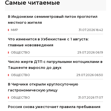
Самые читаемые
В Индонезии семиметровый питон проглотил
местного жителя
МИР
31
.
07
.
2026
16
:
42
Что изменится в Узбекистане с 1 августа:
главные нововведения
ОБЩЕСТВО
29
.
07
.
2026
06
:
19
Число жертв ДТП с патрульными мотоциклами в
Ташкенте выросло до двух
ОБЩЕСТВО
29
.
07
.
2026
06
:
50
В Чирчике открыли круглосуточную
гастрономическую улицу
ОБЩЕСТВО
31
.
07
.
2026
17
:
07
Россия снова ужесточает правила пребывания