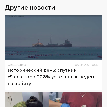
Другие новости
ОБЩЕСТВО
05
.
08
.
2026
06
:
55
Исторический день: спутник
«Samarkand-2028» успешно выведен
на орбиту