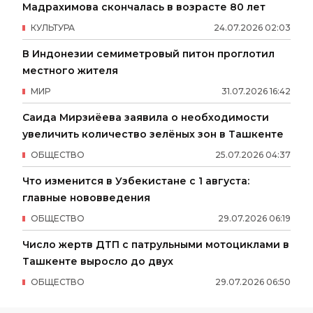
Мадрахимова скончалась в возрасте 80 лет
КУЛЬТУРА
24
.
07
.
2026
02
:
03
В Индонезии семиметровый питон проглотил
местного жителя
МИР
31
.
07
.
2026
16
:
42
Саида Мирзиёева заявила о необходимости
увеличить количество зелёных зон в Ташкенте
ОБЩЕСТВО
25
.
07
.
2026
04
:
37
Что изменится в Узбекистане с 1 августа:
главные нововведения
ОБЩЕСТВО
29
.
07
.
2026
06
:
19
Число жертв ДТП с патрульными мотоциклами в
Ташкенте выросло до двух
ОБЩЕСТВО
29
.
07
.
2026
06
:
50