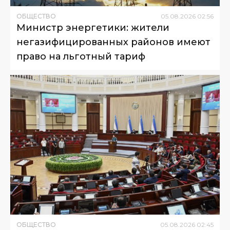
ОБЩЕСТВО
05
.
08
.
2026
02
:
56
Министр энергетики: жители
негазифицированных районов имеют
право на льготный тариф
ОБЩЕСТВО
05
.
08
.
2026
02
:
45