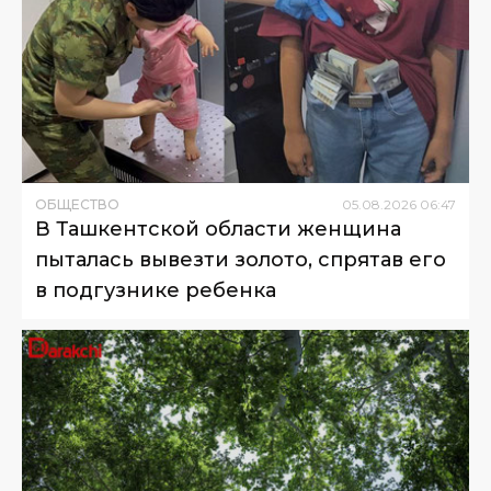
ОБЩЕСТВО
05
.
08
.
2026
06
:
47
В Ташкентской области женщина
пыталась вывезти золото, спрятав его
в подгузнике ребенка