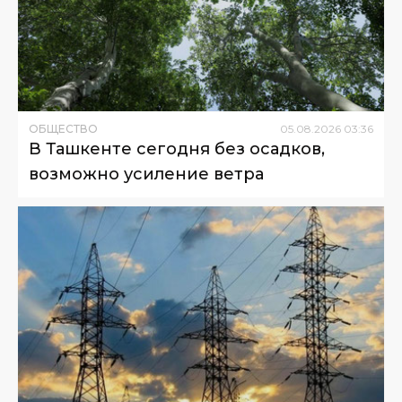
ОБЩЕСТВО
05
.
08
.
2026
03
:
36
В Ташкенте сегодня без осадков,
возможно усиление ветра