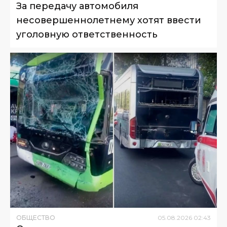
За передачу автомобиля
несовершеннолетнему хотят ввести
уголовную ответственность
ОБЩЕСТВО
05
.
08
.
2026
02
:
43