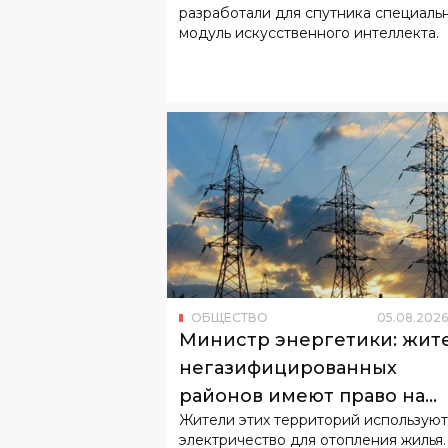
разработали для спутника специаль
модуль искусственного интеллекта.
ОБЩЕСТВО
05
.
08
.
2026
Министр энергетики: жит
негазифицированных
районов имеют право на
Жители этих территорий используют
льготный тариф
электричество для отопления жилья.