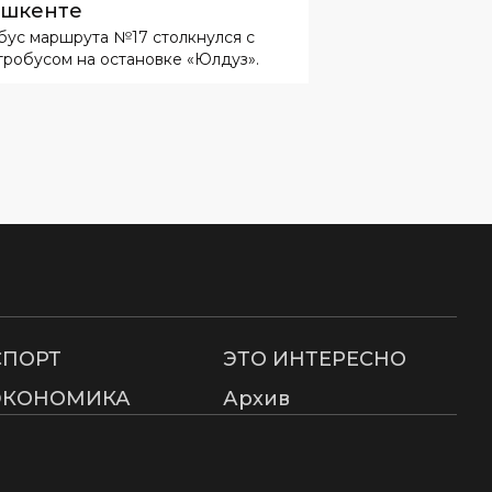
ашкенте
бус маршрута №17 столкнулся с
тробусом на остановке «Юлдуз».
СПОРТ
ЭТО ИНТЕРЕСНО
ЭКОНОМИКА
Архив