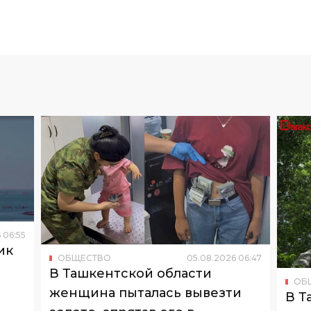
6
06
:
55
ик
ОБЩЕСТВО
05
.
08
.
2026
06
:
47
о
В Ташкентской области
ОБ
женщина пыталась вывезти
В Т