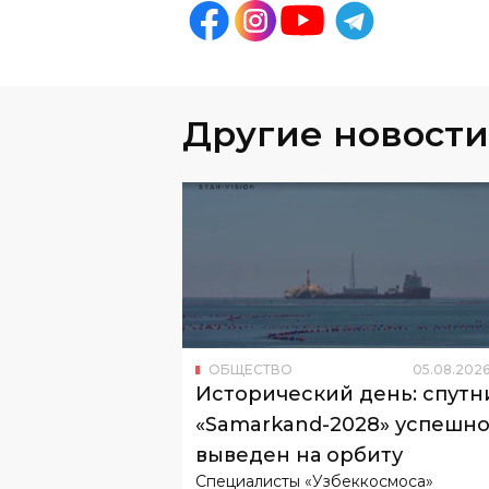
Другие новости
ОБЩЕСТВО
05
.
08
.
202
Исторический день: спутн
«Samarkand-2028» успешн
выведен на орбиту
Специалисты «Узбеккосмоса»