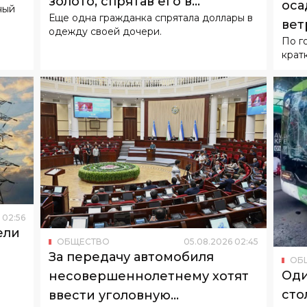
золото, спрятав его в
оса
ный
Еще одна гражданка спрятала доллары в
подгузнике ребенка
вет
одежду своей дочери.
По г
крат
02
:
56
ели
ОБЩЕСТВО
05
.
08
.
2026
02
:
45
За передачу автомобиля
ОБ
Оди
несовершеннолетнему хотят
сто
ввести уголовную