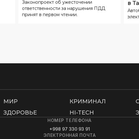
Законопроект об ужесточении
в Т
ответственность
ответственности за нарушения ПДД
Авто
принят в первом чтении.
элек
МИР
КРИМИНАЛ
ЗДОРОВЬЕ
HI-TECH
НОМЕР ТЕЛЕФОНА
+998 97 330 93 91
ЭЛЕКТРОННАЯ ПОЧТА