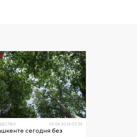
ЩЕСТВО
05
.
08
.
2026
03
:
36
ашкенте сегодня без