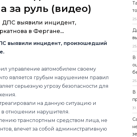
Т
 за руль (видео)
т
25
и ДПС выявили инцидент,
Д
катнова в Фергане...
в
ДПС выявили инцидент, произошедший
25
не.
В
о
рил управление автомобилем своему
б
что является грубым нарушением правил
25
ляет серьезную угрозу безопасности для
В
жения.
п
треагировали на данную ситуацию и
31
.
 в отношении нарушителя.
С
влению транспортным средством лица, не
н
тов, влечет за собой административную
з