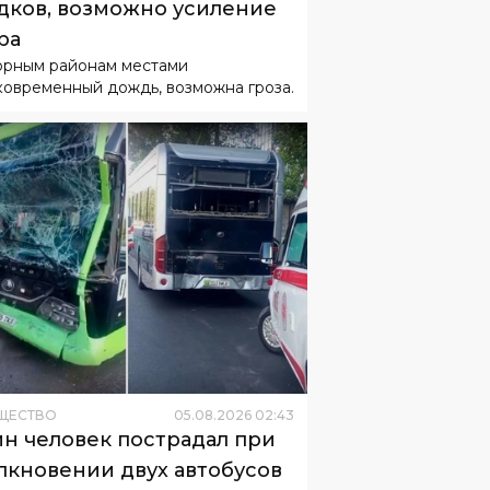
дков, возможно усиление
ра
орным районам местами
ковременный дождь, возможна гроза.
ЩЕСТВО
05
.
08
.
2026
02
:
43
н человек пострадал при
лкновении двух автобусов