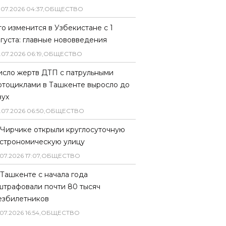
.
07
.
2026
04
:
37
,
ОБЩЕСТВО
то изменится в Узбекистане с 1
вгуста: главные нововведения
.
07
.
2026
06
:
19
,
ОБЩЕСТВО
исло жертв ДТП с патрульными
отоциклами в Ташкенте выросло до
вух
.
07
.
2026
06
:
50
,
ОБЩЕСТВО
 Чирчике открыли круглосуточную
астрономическую улицу
07
.
2026
17
:
07
,
ОБЩЕСТВО
 Ташкенте с начала года
штрафовали почти 80 тысяч
езбилетников
07
.
2026
16
:
54
,
ОБЩЕСТВО