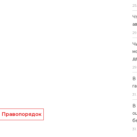
25
Ч
а
29
Ч
м
д
29
В
г
31
.
В
о
Правопорядок
б
31
.