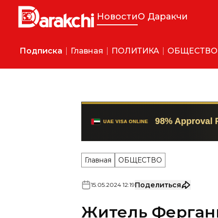
Новости
О Даракчи
Подписка
Главная
ПОЛИТИКА
ОБЩЕСТВО
Главная
ОБЩЕСТВО
Поделиться
15
.
05
.
2024
12
:
19
Житель Ферган