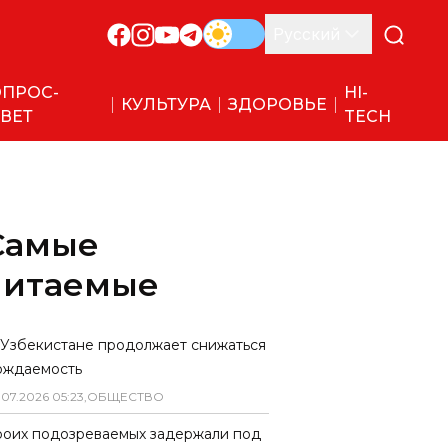
Русский
ПРОС-
HI-
КУЛЬТУРА
ЗДОРОВЬЕ
ВЕТ
TECH
Самые
читаемые
 Узбекистане продолжает снижаться
ождаемость
.
07
.
2026
05
:
23
,
ОБЩЕСТВО
роих подозреваемых задержали под