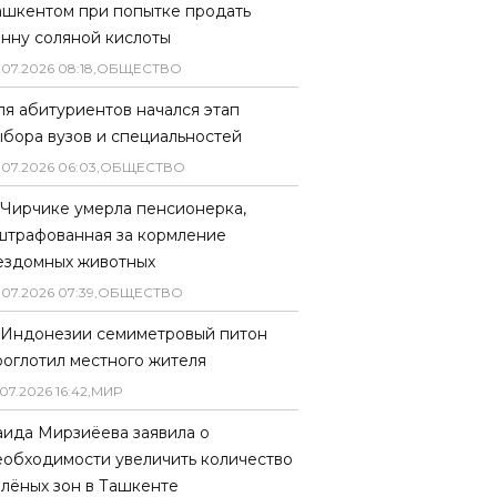
ашкентом при попытке продать
онну соляной кислоты
.
07
.
2026
08
:
18
,
ОБЩЕСТВО
ля абитуриентов начался этап
ыбора вузов и специальностей
.
07
.
2026
06
:
03
,
ОБЩЕСТВО
 Чирчике умерла пенсионерка,
штрафованная за кормление
ездомных животных
.
07
.
2026
07
:
39
,
ОБЩЕСТВО
 Индонезии семиметровый питон
роглотил местного жителя
07
.
2026
16
:
42
,
МИР
аида Мирзиёева заявила о
еобходимости увеличить количество
елёных зон в Ташкенте