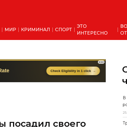
ЭТО
ВО
МИР
КРИМИНАЛ
СПОРТ
ИНТЕРЕСНО
ОТ
В
р
25
ы посадил своего
Т