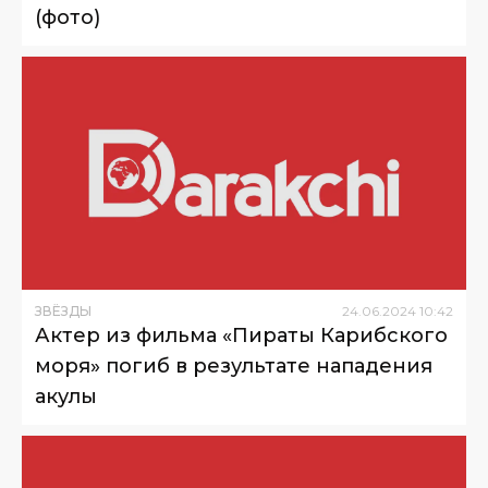
(фото)
ЗВЁЗДЫ
24
.
06
.
2024
10
:
42
Актер из фильма «Пираты Карибского
моря» погиб в результате нападения
акулы