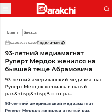
Главная
Звёзды
Поделиться
03
.
06
.
2024
03
:
09
93-летний медиамагнат
Руперт Мердок женился на
бывшей теще Абрамовича
93-летний американский медиамагнат
Руперт Мердок женился в пятый
раз.&nbsp;&nbsp;В этот ра...
93-летний американский медиамагнат
Руперт Мердок женился в пятый раз.