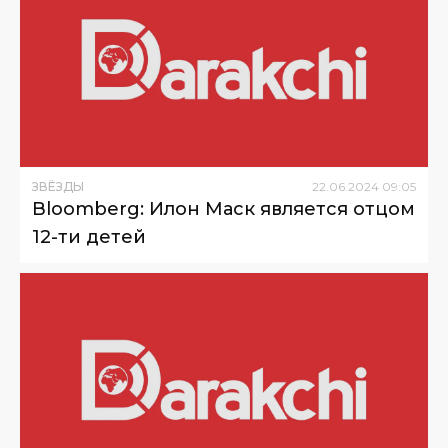
ЗВЁЗДЫ
22
.
06
.
2024
09
:
05
Bloomberg: Илон Маск является отцом
12-ти детей