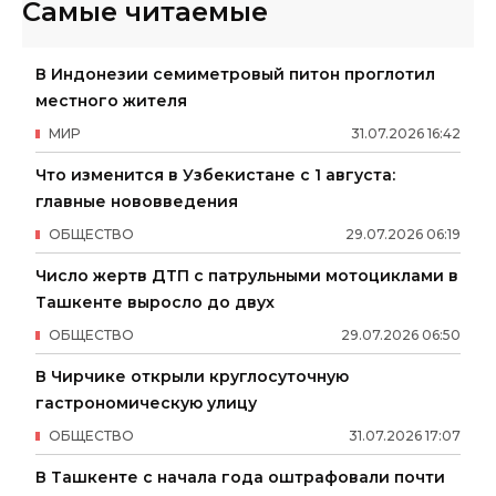
Самые читаемые
В Индонезии семиметровый питон проглотил
местного жителя
МИР
31
.
07
.
2026
16
:
42
Что изменится в Узбекистане с 1 августа:
главные нововведения
ОБЩЕСТВО
29
.
07
.
2026
06
:
19
Число жертв ДТП с патрульными мотоциклами в
Ташкенте выросло до двух
ОБЩЕСТВО
29
.
07
.
2026
06
:
50
В Чирчике открыли круглосуточную
гастрономическую улицу
ОБЩЕСТВО
31
.
07
.
2026
17
:
07
В Ташкенте с начала года оштрафовали почти