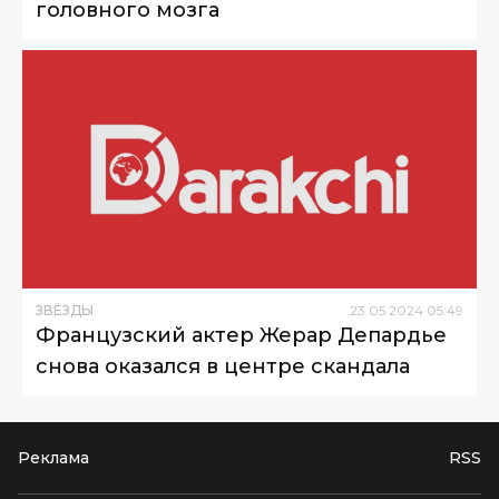
головного мозга
ЗВЁЗДЫ
23
.
05
.
2024
05
:
49
Французский актер Жерар Депардье
снова оказался в центре скандала
Реклама
RSS