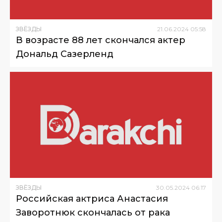
ЗВЁЗДЫ
21
.
06
.
2024
05
:
58
В возрасте 88 лет скончался актер
Дональд Сазерленд
ЗВЁЗДЫ
30
.
05
.
2024
06
:
17
Российская актриса Анастасия
Заворотнюк скончалась от рака