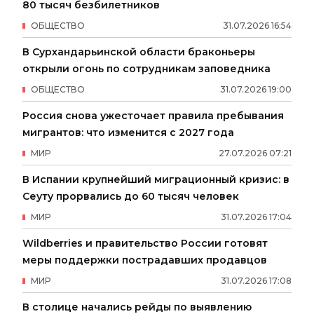
80 тысяч безбилетников
ОБЩЕСТВО
31
.
07
.
2026
16
:
54
В Сурхандарьинской области браконьеры
открыли огонь по сотрудникам заповедника
ОБЩЕСТВО
31
.
07
.
2026
19
:
00
Россия снова ужесточает правила пребывания
мигрантов: что изменится с 2027 года
МИР
27
.
07
.
2026
07
:
21
В Испании крупнейший миграционный кризис: в
Сеуту прорвались до 60 тысяч человек
МИР
31
.
07
.
2026
17
:
04
Wildberries и правительство России готовят
меры поддержки пострадавших продавцов
МИР
31
.
07
.
2026
17
:
08
В столице начались рейды по выявлению