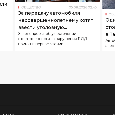
ели
ОБЩЕСТВО
05
.
08
.
2026
02
:
45
За передачу автомобиля
ОБ
Оди
несовершеннолетнему хотят
сто
ввести уголовную
Законопроект об ужесточении
в Т
ответственность
ответственности за нарушения ПДД
Авто
принят в первом чтении.
элек