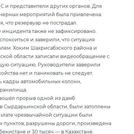
С и представители других органов. Для
нерных мероприятий была привлечена
, что резервуар не пострадал.
е инцидента также не зафиксировано.
покоиться и заверили, что ситуация
олем. Хоким Шахрисабзского района и
ской области записали видеообращение с
щую ситуацию. Руководители заверили
ойства нет и паниковать не следует.
ь кадры автомобильных колонн,
хранилища.
изошёл прорыв одной из дамб
в Сырдарьинской области, были затоплены
льтате чрезвычайной ситуации были
х пунктов, разрушены дороги, произведена
бекистане и 30 тысяч — в Казахстане.