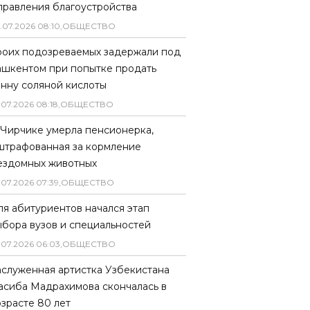
правления благоустройства
.
07
.
2026
08
:
10
,
ОБЩЕСТВО
роих подозреваемых задержали под
ашкентом при попытке продать
онну соляной кислоты
.
07
.
2026
08
:
18
,
ОБЩЕСТВО
 Чирчике умерла пенсионерка,
штрафованная за кормление
ездомных животных
.
07
.
2026
07
:
39
,
ОБЩЕСТВО
ля абитуриентов начался этап
ыбора вузов и специальностей
.
07
.
2026
06
:
03
,
ОБЩЕСТВО
аслуженная артистка Узбекистана
асиба Мадрахимова скончалась в
озрасте 80 лет