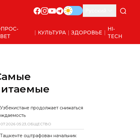
Русский
ПРОС-
HI-
КУЛЬТУРА
ЗДОРОВЬЕ
ВЕТ
TECH
Самые
читаемые
 Узбекистане продолжает снижаться
ождаемость
.
07
.
2026
05
:
23
,
ОБЩЕСТВО
 Ташкенте оштрафован начальник