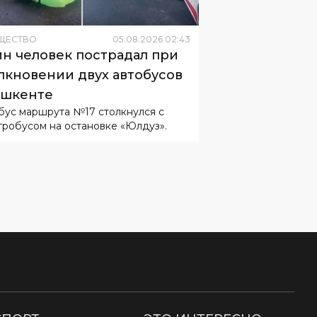
ЩЕСТВО
05
.
08
.
2026
02
:
43
н человек пострадал при
лкновении двух автобусов
ашкенте
бус маршрута №17 столкнулся с
тробусом на остановке «Юлдуз».