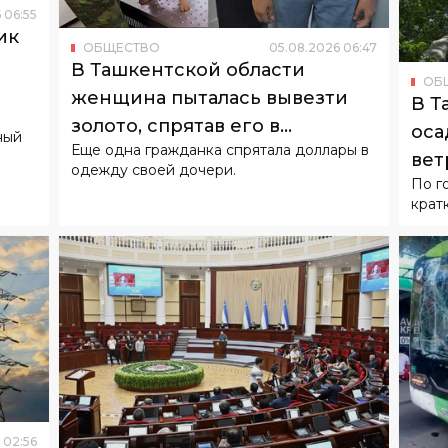
6
06
:
55
ик
ОБЩЕСТВО
05
.
08
.
2026
06
:
47
о
В Ташкентской области
ОБ
женщина пыталась вывезти
В Т
золото, спрятав его в
оса
ный
Еще одна гражданка спрятала доллары в
подгузнике ребенка
вет
одежду своей дочери.
По г
крат
02
:
56