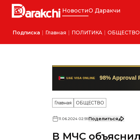
Новости
О Даракчи
Подписка
Главная
ПОЛИТИКА
ОБЩЕСТВО
Главная
ОБЩЕСТВО
Поделиться
11
.
06
.
2024
02
:
59
В МЧС объяснил