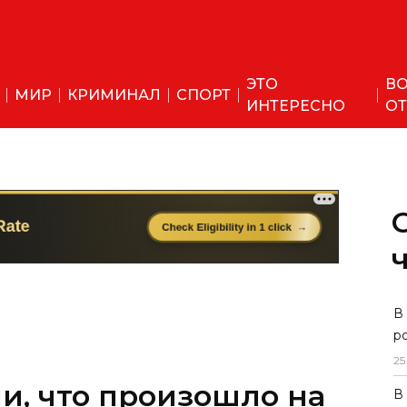
ЭТО
ВО
МИР
КРИМИНАЛ
СПОРТ
ИНТЕРЕСНО
ОТ
В
р
25
и, что произошло на
В