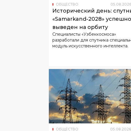
ОБЩЕСТВО
05
.
08
.
202
Исторический день: спутн
«Samarkand-2028» успешн
выведен на орбиту
Специалисты «Узбеккосмоса»
разработали для спутника специаль
модуль искусственного интеллекта.
ОБЩЕСТВО
05
.
08
.
2026