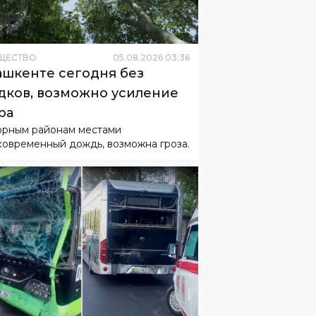
ЩЕСТВО
05
.
08
.
2026
03
:
36
ашкенте сегодня без
дков, возможно усиление
ра
орным районам местами
ковременный дождь, возможна гроза.