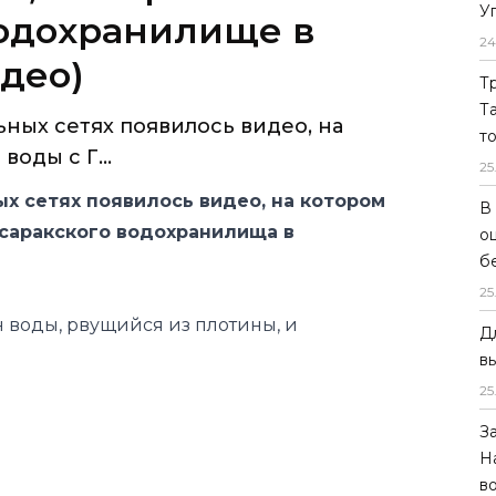
У
водохранилище в
24
део)
Т
Т
ных сетях появилось видео, на
т
оды с Г...
25
х сетях появилось видео, на котором
В
ссаракского водохранилища в
о
б
25
 воды, рвущийся из плотины, и
Д
в
25
З
Н
в