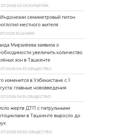
.
07
.
2026
02
:
03
,
КУЛЬТУРА
 Индонезии семиметровый питон
роглотил местного жителя
07
.
2026
16
:
42
,
МИР
аида Мирзиёева заявила о
еобходимости увеличить количество
елёных зон в Ташкенте
.
07
.
2026
04
:
37
,
ОБЩЕСТВО
то изменится в Узбекистане с 1
вгуста: главные нововведения
.
07
.
2026
06
:
19
,
ОБЩЕСТВО
исло жертв ДТП с патрульными
отоциклами в Ташкенте выросло до
вух
.
07
.
2026
06
:
50
,
ОБЩЕСТВО