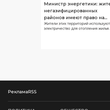
Министр энергетики: жит
негазифицированных
районов имеют право на
Жители этих территорий используют
льготный тариф
электричество для отопления жилья.
Реклама
RSS