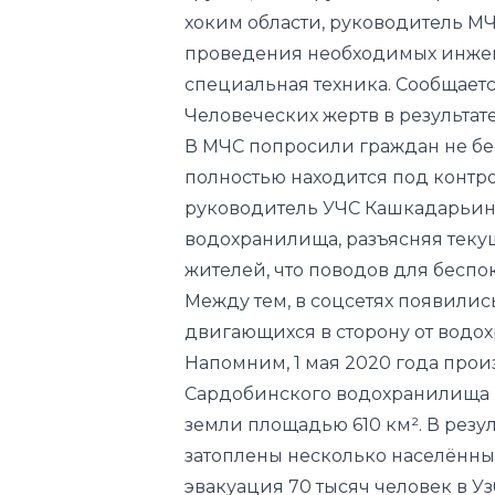
хоким области, руководитель МЧ
проведения необходимых инже
специальная техника. Сообщается
Человеческих жертв в результат
В МЧС попросили граждан не бес
полностью находится под контр
руководитель УЧС Кашкадарьин
водохранилища, разъясняя теку
жителей, что поводов для беспок
Между тем, в соцсетях появилис
двигающихся в сторону от водо
Напомним, 1 мая 2020 года про
Сардобинского водохранилища 
земли площадью 610 км². В резу
затоплены несколько населённы
эвакуация 70 тысяч человек в Уз