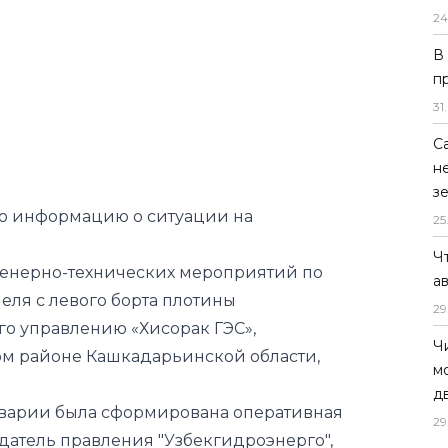
24
В
п
31
.
С
н
з
ю информацию о ситуации на
25
Ч
женерно-технических мероприятий по
а
еля с левого борта плотины
29
о управлению «Хисорак ГЭС»,
Ч
ом районе Кашкадарьинской области,
м
д
варии была сформирована оперативная
29
датель правления "Узбекгидроэнерго",