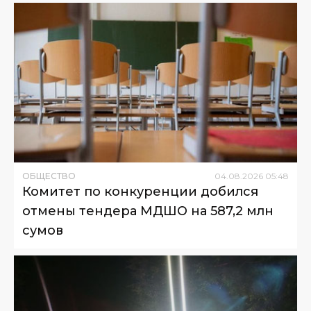
ОБЩЕСТВО
04
.
08
.
2026
05
:
48
Комитет по конкуренции добился
отмены тендера МДШО на 587,2 млн
сумов