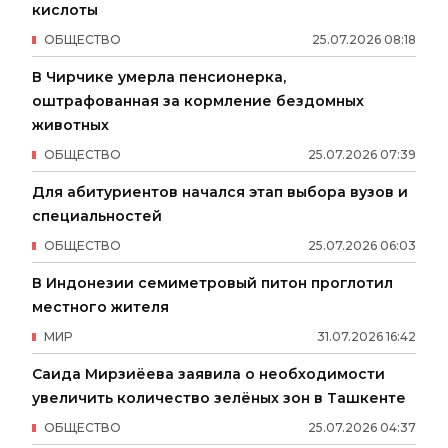
кислоты
ОБЩЕСТВО
25
.
07
.
2026
08
:
18
В Чирчике умерла пенсионерка,
оштрафованная за кормление бездомных
животных
ОБЩЕСТВО
25
.
07
.
2026
07
:
39
Для абитуриентов начался этап выбора вузов и
специальностей
ОБЩЕСТВО
25
.
07
.
2026
06
:
03
В Индонезии семиметровый питон проглотил
местного жителя
МИР
31
.
07
.
2026
16
:
42
Саида Мирзиёева заявила о необходимости
увеличить количество зелёных зон в Ташкенте
ОБЩЕСТВО
25
.
07
.
2026
04
:
37