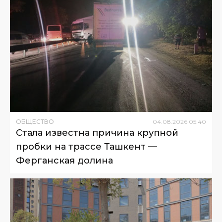
ОБЩЕСТВО
04
.
08
.
2026
05
:
40
Стала известна причина крупной
пробки на трассе Ташкент —
Ферганская долина