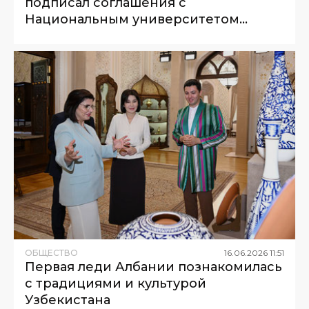
подписал соглашения с
Национальным университетом
Малайзии
ОБЩЕСТВО
16
.
06
.
2026
11
:
51
Первая леди Албании познакомилась
с традициями и культурой
Узбекистана