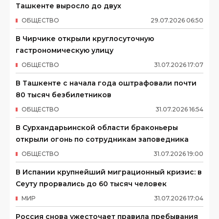
Ташкенте выросло до двух
ОБЩЕСТВО
29
.
07
.
2026
06
:
50
В Чирчике открыли круглосуточную
гастрономическую улицу
ОБЩЕСТВО
31
.
07
.
2026
17
:
07
В Ташкенте с начала года оштрафовали почти
80 тысяч безбилетников
ОБЩЕСТВО
31
.
07
.
2026
16
:
54
В Сурхандарьинской области браконьеры
открыли огонь по сотрудникам заповедника
ОБЩЕСТВО
31
.
07
.
2026
19
:
00
В Испании крупнейший миграционный кризис: в
Сеуту прорвались до 60 тысяч человек
МИР
31
.
07
.
2026
17
:
04
Россия снова ужесточает правила пребывания