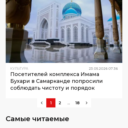
КУЛЬТУРА
23
.
05
.
2026
07
:
36
Посетителей комплекса Имама
Бухари в Самарканде попросили
соблюдать чистоту и порядок
...
1
2
18
Самые читаемые