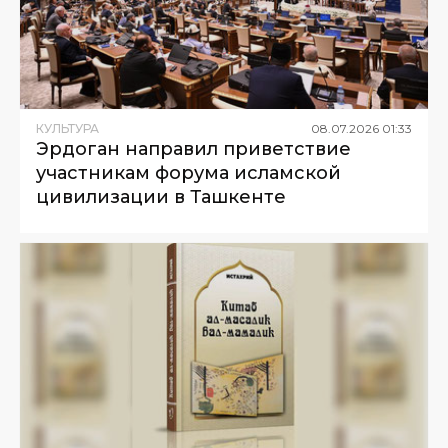
КУЛЬТУРА
08
.
07
.
2026
01
:
33
Эрдоган направил приветствие
участникам форума исламской
цивилизации в Ташкенте