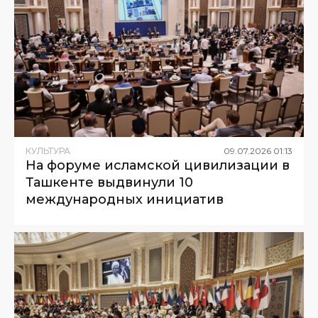
КУЛЬТУРА
09
.
07
.
2026
01
:
13
На форуме исламской цивилизации в
Ташкенте выдвинули 10
международных инициатив