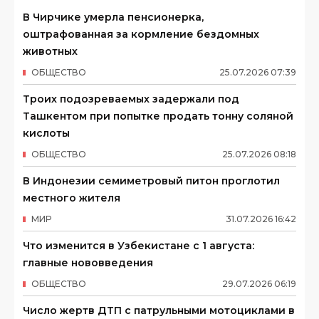
В Чирчике умерла пенсионерка,
оштрафованная за кормление бездомных
животных
ОБЩЕСТВО
25
.
07
.
2026
07
:
39
Троих подозреваемых задержали под
Ташкентом при попытке продать тонну соляной
кислоты
ОБЩЕСТВО
25
.
07
.
2026
08
:
18
В Индонезии семиметровый питон проглотил
местного жителя
МИР
31
.
07
.
2026
16
:
42
Что изменится в Узбекистане с 1 августа:
главные нововведения
ОБЩЕСТВО
29
.
07
.
2026
06
:
19
Число жертв ДТП с патрульными мотоциклами в