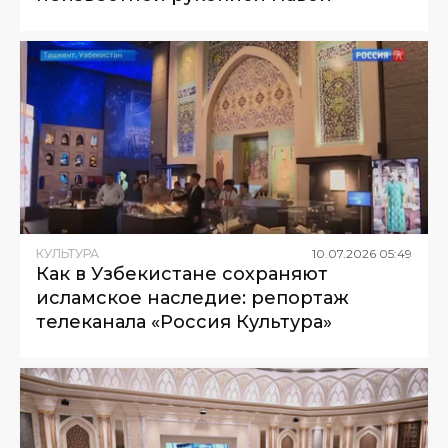
КУЛЬТУРА
10
.
07
.
2026
05
:
49
Как в Узбекистане сохраняют
исламское наследие: репортаж
телеканала «Россия Культура»