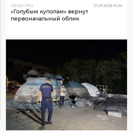
ОБЩЕСТВО
21
.
07
.
2026
10
:
24
«Голубым куполам» вернут
первоначальный облик