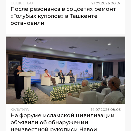
ОБЩЕСТВО
21
.
07
.
2026
00
:
57
После резонанса в соцсетях ремонт
«Голубых куполов» в Ташкенте
остановили
КУЛЬТУРА
14
.
07
.
2026
08
:
05
На форуме исламской цивилизации
объявили об обнаружении
неизвестной рукописи Навои