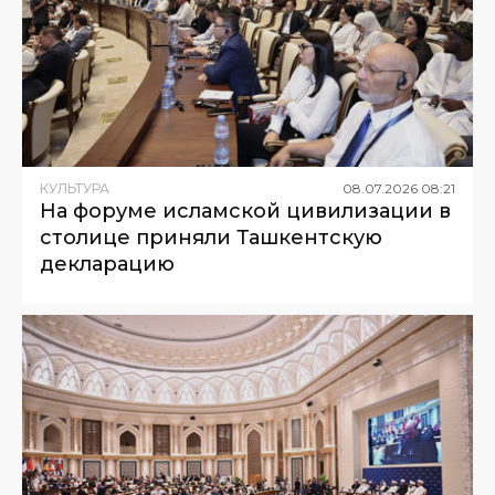
КУЛЬТУРА
08
.
07
.
2026
08
:
21
На форуме исламской цивилизации в
столице приняли Ташкентскую
декларацию