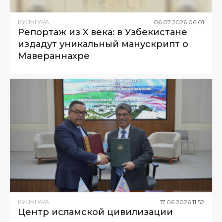
КУЛЬТУРА
06
.
07
.
2026
06
:
01
Репортаж из X века: в Узбекистане
издадут уникальный манускрипт о
Мавераннахре
КУЛЬТУРА
17
.
06
.
2026
11
:
52
Центр исламской цивилизации