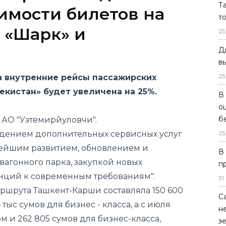
Т
т
25
а внутренние рейсы пассажирских
Д
бекистан» будет увеличена на 25%.
в
25
 АО "Узтемирйуловчи".
дением дополнительных сервисных услуг
В
нейшим развитием, обновлением и
о
б
агонного парка, закупкой новых
25
анций к современным требованиям".
шрута Ташкент-Карши составляла 150 600
В
 тыс сумов для бизнес - класса, а с июля
п
ом и 262 805 сумов для бизнес-класса,
31
.
С
и билетов на поезда «Шарк», «Насаф» и
н
ло
с 20 января этого года.
з