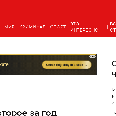
ЭТО
ВО
МИР
КРИМИНАЛ
СПОРТ
ИНТЕРЕСНО
ОТ
торое за год
В
р
имости билетов на
25
, «Шарк» и
Т