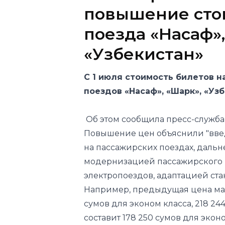
«Узбекистан»
С 1 июля стоимость билетов н
поездов «Насаф», «Шарк», «Уз
Об этом
сообщила
пресс-служба
Повышение цен объяснили "вве
на пассажирских поездах, даль
модернизацией пассажирского в
электропоездов, адаптацией ст
Например, предыдущая цена мар
сумов для эконом класса, 218 244
составит 178 250 сумов для экон
говорится в сообщении.
Предыдущее повышение стоимост
«Узбекистон» (на 20%)
произош