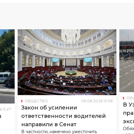
ОБ
ОБЩЕСТВО
06
.
08
.
2026
10
:
58
В У
Закон об усилении
6
11
:
27
пра
u
ответственности водителей
экс
направили в Сенат
Обяз
В частности, намечено ужесточить