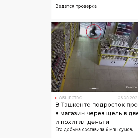
Ведется проверка.
ОБЩЕСТВО
06
.
08
.
202
В Ташкенте подросток пр
в магазин через щель в дв
и похитил деньги
Его добыча составила 6 млн сумов.