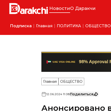
Новости
О Даракчи
Подписка
Главная
ПОЛИТИКА
ОБЩЕСТВО
Главная
ОБЩЕСТВО
Поделиться
12
.
06
.
2024
11
:
08
Анонсировано в
повышение сто
поезда «Насаф»