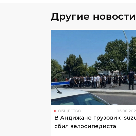
Другие новости
ОБЩЕСТВО
06
.
08
.
202
В Андижане грузовик Isuz
сбил велосипедиста