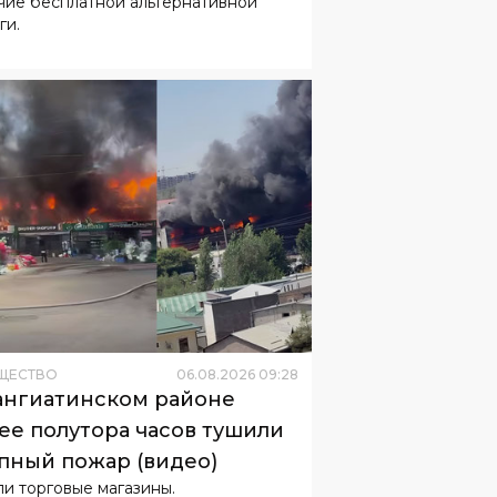
чие бесплатной альтернативной
ги.
ЩЕСТВО
06
.
08
.
2026
09
:
28
ангиатинском районе
ее полутора часов тушили
пный пожар (видео)
ли торговые магазины.