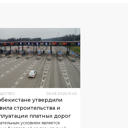
ЩЕСТВО
06
.
08
.
2026
10
:
40
збекистане утвердили
вила строительства и
плуатации платных дорог
ательным условием является