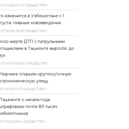
.
07
.
2026
04
:
37
,
ОБЩЕСТВО
то изменится в Узбекистане с 1
вгуста: главные нововведения
.
07
.
2026
06
:
19
,
ОБЩЕСТВО
исло жертв ДТП с патрульными
отоциклами в Ташкенте выросло до
вух
.
07
.
2026
06
:
50
,
ОБЩЕСТВО
 Чирчике открыли круглосуточную
астрономическую улицу
07
.
2026
17
:
07
,
ОБЩЕСТВО
 Ташкенте с начала года
штрафовали почти 80 тысяч
езбилетников
07
.
2026
16
:
54
,
ОБЩЕСТВО