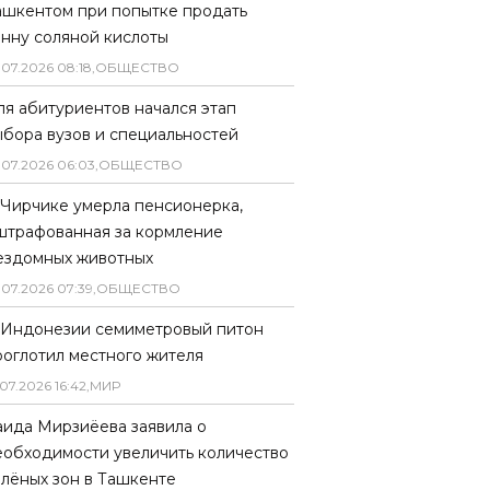
ашкентом при попытке продать
онну соляной кислоты
.
07
.
2026
08
:
18
,
ОБЩЕСТВО
ля абитуриентов начался этап
ыбора вузов и специальностей
.
07
.
2026
06
:
03
,
ОБЩЕСТВО
 Чирчике умерла пенсионерка,
штрафованная за кормление
ездомных животных
.
07
.
2026
07
:
39
,
ОБЩЕСТВО
 Индонезии семиметровый питон
роглотил местного жителя
07
.
2026
16
:
42
,
МИР
аида Мирзиёева заявила о
еобходимости увеличить количество
елёных зон в Ташкенте