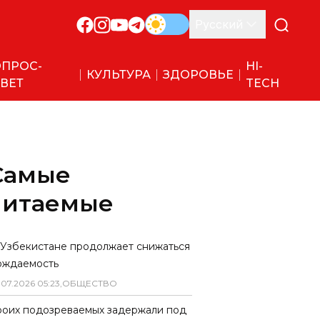
Русский
ПРОС-
HI-
КУЛЬТУРА
ЗДОРОВЬЕ
ВЕТ
TECH
Самые
читаемые
 Узбекистане продолжает снижаться
ождаемость
.
07
.
2026
05
:
23
,
ОБЩЕСТВО
роих подозреваемых задержали под