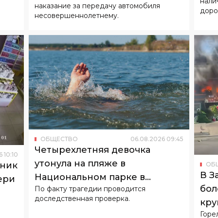
нали
наказание за передачу автомобиля
доро
несовершеннолетнему.
ОБЩЕСТВО
06
.
08
.
2026
09
:
45
Четырехлетняя девочка
6
10
:
10
утонула на пляже в
оник
ОБ
В З
Национальном парке в
ери
бол
По факту трагедии проводится
Ташкенте
доследственная проверка.
кру
Горе