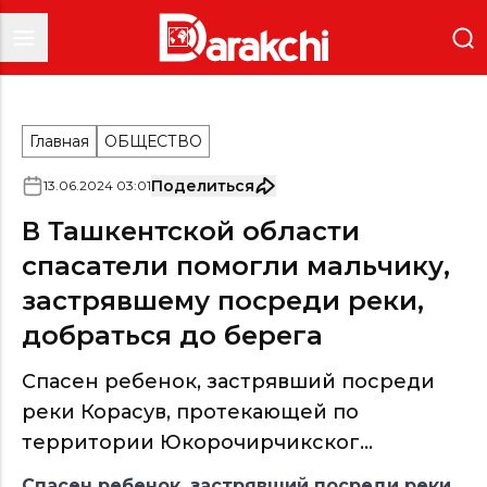
Главная
ОБЩЕСТВО
Поделиться
13
.
06
.
2024
03
:
01
В Ташкентской области
спасатели помогли мальчику,
застрявшему посреди реки,
добраться до берега
Спасен ребенок, застрявший посреди
реки Корасув, протекающей по
территории Юкорочирчикског...
Спасен ребенок, застрявший посреди реки