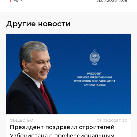
МИР
31
.
07
.
2026
17
:
08
Другие новости
ОБЩЕСТВО
08
.
08
.
2026
11
:
20
Президент поздравил строителей
Узбекистана с профессиональным