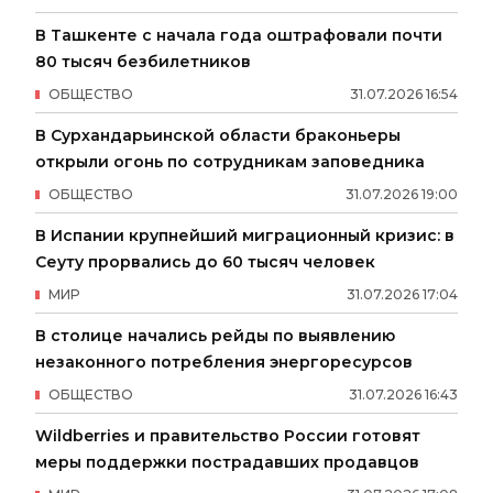
В Ташкенте с начала года оштрафовали почти
80 тысяч безбилетников
ОБЩЕСТВО
31
.
07
.
2026
16
:
54
В Сурхандарьинской области браконьеры
открыли огонь по сотрудникам заповедника
ОБЩЕСТВО
31
.
07
.
2026
19
:
00
В Испании крупнейший миграционный кризис: в
Сеуту прорвались до 60 тысяч человек
МИР
31
.
07
.
2026
17
:
04
В столице начались рейды по выявлению
незаконного потребления энергоресурсов
ОБЩЕСТВО
31
.
07
.
2026
16
:
43
Wildberries и правительство России готовят
меры поддержки пострадавших продавцов