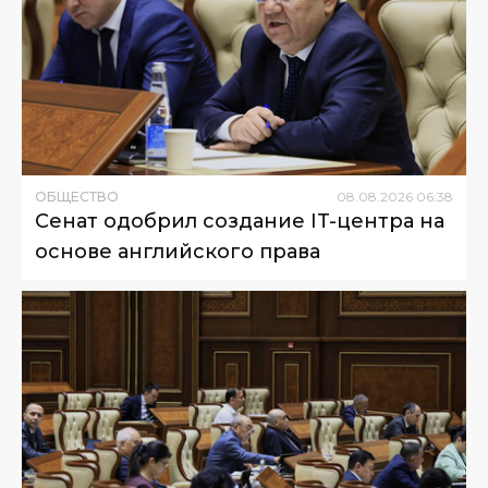
ОБЩЕСТВО
08
.
08
.
2026
06
:
38
Сенат одобрил создание IT-центра на
основе английского права