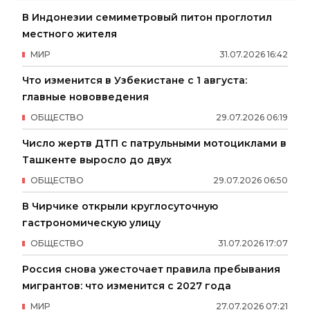
В Индонезии семиметровый питон проглотил
местного жителя
МИР
31
.
07
.
2026
16
:
42
Что изменится в Узбекистане с 1 августа:
главные нововведения
ОБЩЕСТВО
29
.
07
.
2026
06
:
19
Число жертв ДТП с патрульными мотоциклами в
Ташкенте выросло до двух
ОБЩЕСТВО
29
.
07
.
2026
06
:
50
В Чирчике открыли круглосуточную
гастрономическую улицу
ОБЩЕСТВО
31
.
07
.
2026
17
:
07
Россия снова ужесточает правила пребывания
мигрантов: что изменится с 2027 года
МИР
27
.
07
.
2026
07
:
21